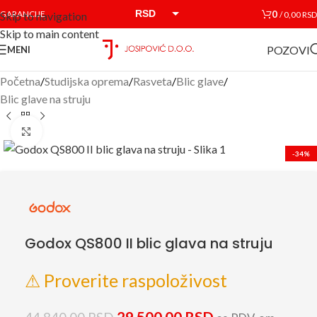
RSD
0
GARANCIJE
/
0,00
RSD
Skip to navigation
Skip to main content
EUR
POZOVI
MENI
Početna
/
Studijska oprema
/
Rasveta
/
Blic glave
/
Blic glave na struju
Click to enlarge
-34%
Godox QS800 II blic glava na struju
⚠ Proverite raspoloživost
29.500,00
RSD