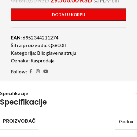
44.840,00
RSD
sa PDV-om
DODAJ U KORPU
EAN:
6952344211274
Šifra proizvoda:
QS800II
Kategorija:
Blic glave na struju
Oznaka:
Rasprodaja
Follow:
Specifikacije
Specifikacije
PROIZVOĐAČ
Godox