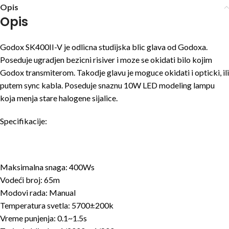
Opis
Opis
Godox SK400II-V je odlicna studijska blic glava od Godoxa.
Poseduje ugradjen bezicni risiver i moze se okidati bilo kojim
Godox transmiterom. Takodje glavu je moguce okidati i opticki, ili
putem sync kabla. Poseduje snaznu 10W LED modeling lampu
koja menja stare halogene sijalice.
Specifikacije:
Maksimalna snaga: 400Ws
Vodeći broj: 65m
Modovi rada: Manual
Temperatura svetla: 5700±200k
Vreme punjenja: 0.1~1.5s