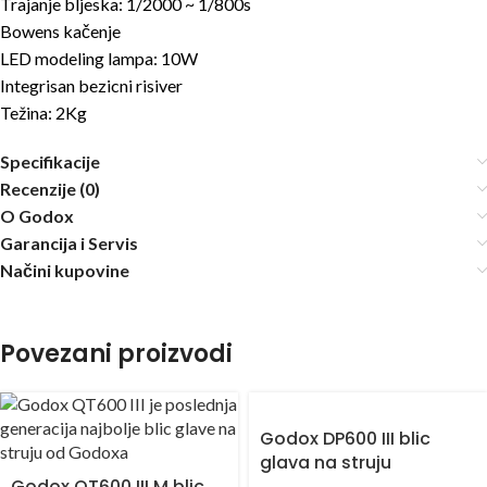
Trajanje bljeska: 1/2000 ~ 1/800s
Bowens kačenje
LED modeling lampa: 10W
Integrisan bezicni risiver
Težina: 2Kg
Specifikacije
Recenzije (0)
O Godox
Garancija i Servis
Načini kupovine
Povezani proizvodi
Godox DP600 III blic
glava na struju
Godox QT600 III M blic