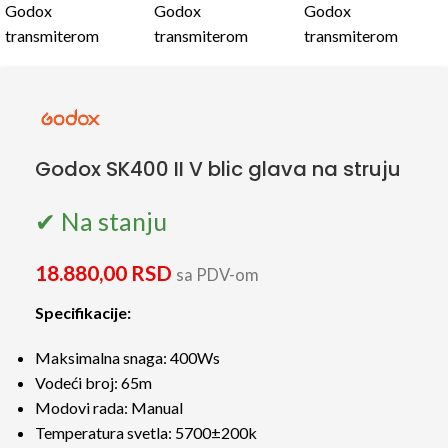
Godox SK400 II V blic glava na struju
✔ Na stanju
18.880,00
RSD
sa PDV-om
Specifikacije:
Maksimalna snaga: 400Ws
Vodeći broj: 65m
Modovi rada: Manual
Temperatura svetla: 5700±200k