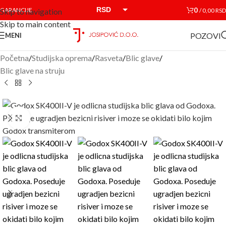
RSD
0
GARANCIJE
/
0,00
RSD
Skip to navigation
Skip to main content
EUR
POZOVI
MENI
Početna
/
Studijska oprema
/
Rasveta
/
Blic glave
/
Blic glave na struju
Click to enlarge