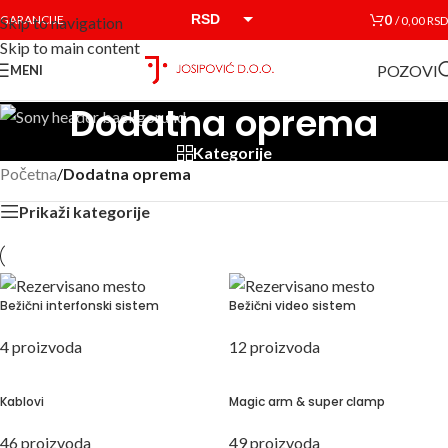
RSD
0
GARANCIJE
/
0,00
RSD
Skip to navigation
Skip to main content
EUR
POZOVI
MENI
Dodatna oprema
Kategorije
Početna
/
Dodatna oprema
Prikaži kategorije
Bežični interfonski sistem
Bežični video sistem
4 proizvoda
12 proizvoda
Kablovi
Magic arm & super clamp
46 proizvoda
49 proizvoda