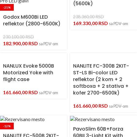
(5600k)
-21%
Godox M600Bi LED
238.360,00
RSD
reflektor (2800-6500K)
169.330,00
RSD
sa PDV-om
230.100,00
RSD
182.900,00
RSD
sa PDV-om
NANLUX Evoke 5000B
NANLITE FC-300B 2KIT-
Motorized Yoke with
ST-LS Bi-color LED
flight case
reflektor (2 kom + 2
softboxa + 2 stativa +
161.660,00
RSD
kofer 2700-6500k)
sa PDV-om
161.660,00
RSD
sa PDV-om
-12%
PavoSlim 60B+Forza
NANLITE FC-500B 2KIT-
60BII 3-Light Kit with