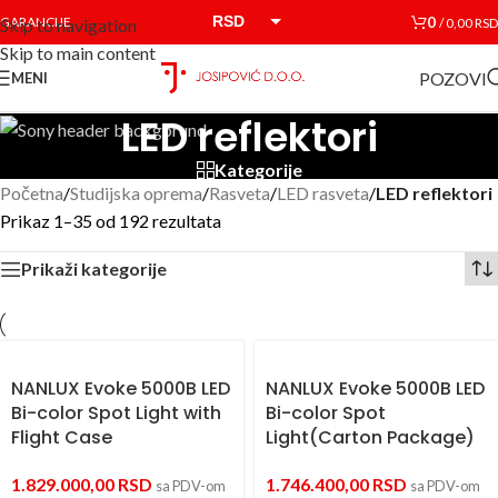
RSD
0
GARANCIJE
/
0,00
RSD
Skip to navigation
Skip to main content
EUR
POZOVI
MENI
LED reflektori
Kategorije
Početna
/
Studijska oprema
/
Rasveta
/
LED rasveta
/
LED reflektori
Prikaz 1–35 od 192 rezultata
Prikaži kategorije
NANLUX Evoke 5000B LED
NANLUX Evoke 5000B LED
Bi-color Spot Light with
Bi-color Spot
Flight Case
Light(Carton Package)
1.829.000,00
RSD
1.746.400,00
RSD
sa PDV-om
sa PDV-om