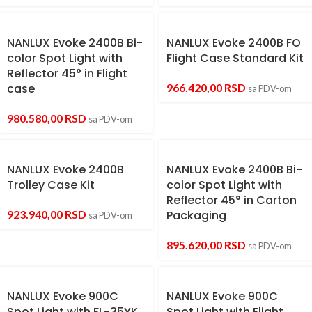
NANLUX Evoke 2400B Bi-
NANLUX Evoke 2400B FO
color Spot Light with
Flight Case Standard Kit
Reflector 45° in Flight
case
966.420,00
RSD
sa PDV-om
980.580,00
RSD
sa PDV-om
NANLUX Evoke 2400B
NANLUX Evoke 2400B Bi-
Trolley Case Kit
color Spot Light with
Reflector 45° in Carton
923.940,00
RSD
Packaging
sa PDV-om
895.620,00
RSD
sa PDV-om
NANLUX Evoke 900C
NANLUX Evoke 900C
Spot Light with FL-35YK
Spot Light with Flight