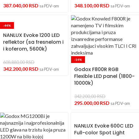
387.040,00
RSD
348.100,00
RSD
sa PDV-om
sa PDV-om
-44%
NANLUX Evoke 1200 LED
reflektor (sa fresnelom i
i koferom, 5600k)
-14%
608.880,00
RSD
342.200,00
RSD
Godox F800R RGB
sa PDV-om
Flexible LED panel (1800-
10000k)
342.200,00
RSD
295.000,00
RSD
sa PDV-om
NANLUX Evoke 600C LED
Full-color Spot Light