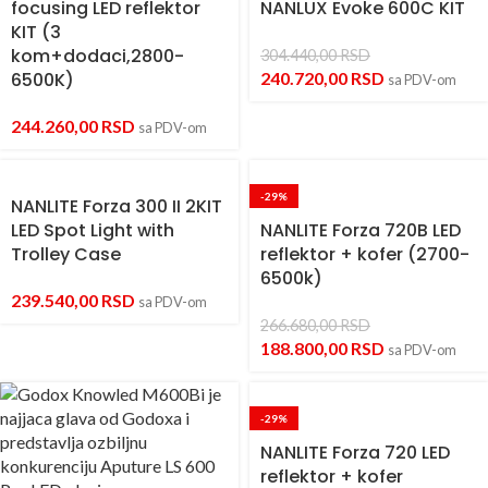
focusing LED reflektor
NANLUX Evoke 600C KIT
KIT (3
kom+dodaci,2800-
304.440,00
RSD
6500K)
240.720,00
RSD
sa PDV-om
244.260,00
RSD
sa PDV-om
-29%
NANLITE Forza 300 II 2KIT
LED Spot Light with
NANLITE Forza 720B LED
Trolley Case
reflektor + kofer (2700-
6500k)
239.540,00
RSD
sa PDV-om
266.680,00
RSD
188.800,00
RSD
sa PDV-om
-29%
NANLITE Forza 720 LED
reflektor + kofer