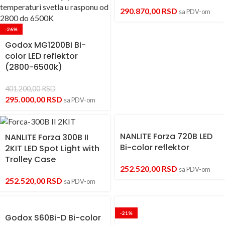
290.870,00
RSD
sa PDV-om
-26%
Godox MG1200Bi Bi-
color LED reflektor
(2800-6500k)
401.200,00
RSD
295.000,00
RSD
sa PDV-om
NANLITE Forza 720B LED
NANLITE Forza 300B II
Bi-color reflektor
2KIT LED Spot Light with
Trolley Case
252.520,00
RSD
sa PDV-om
252.520,00
RSD
sa PDV-om
-21%
Godox S60Bi-D Bi-color