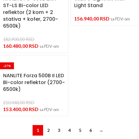
ST-LS Bi-color LED
Light Stand
reflektor (2 kom + 2
stativa + kofer, 2700-
156.940,00
RSD
sa PDV-om
6500k)
182.900,00
RSD
160.480,00
RSD
sa PDV-om
-27%
NANLITE Forza 500B II LED
Bi-color reflektor (2700-
6500k)
210.040,00
RSD
153.400,00
RSD
sa PDV-om
1
2
3
4
5
6
→