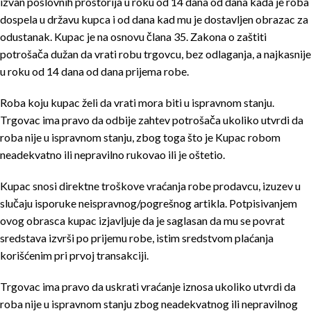
izvan poslovnih prostorija u roku od 14 dana od dana kada je roba
dospela u državu kupca i od dana kad mu je dostavljen obrazac za
odustanak. Kupac je na osnovu člana 35. Zakona o zaštiti
potrošača dužan da vrati robu trgovcu, bez odlaganja, a najkasnije
u roku od 14 dana od dana prijema robe.
Roba koju kupac želi da vrati mora biti u ispravnom stanju.
Trgovac ima pravo da odbije zahtev potrošača ukoliko utvrdi da
roba nije u ispravnom stanju, zbog toga što je Kupac robom
neadekvatno ili nepravilno rukovao ili je oštetio.
Kupac snosi direktne troškove vraćanja robe prodavcu, izuzev u
slučaju isporuke neispravnog/pogrešnog artikla. Potpisivanjem
ovog obrasca kupac izjavljuje da je saglasan da mu se povrat
sredstava izvrši po prijemu robe, istim sredstvom plaćanja
korišćenim pri prvoj transakciji.
Trgovac ima pravo da uskrati vraćanje iznosa ukoliko utvrdi da
roba nije u ispravnom stanju zbog neadekvatnog ili nepravilnog