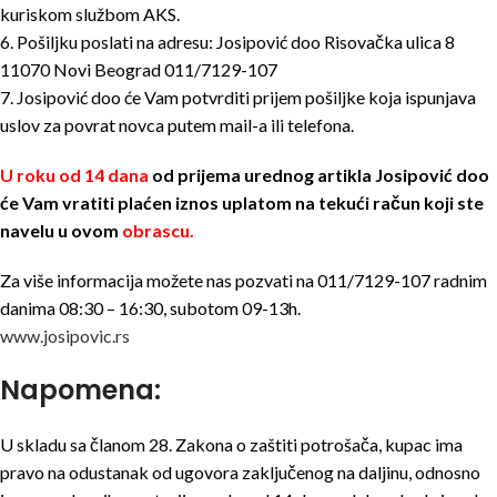
kuriskom službom AKS.
6. Pošiljku poslati na adresu: Josipović doo Risovačka ulica 8
11070 Novi Beograd 011/7129-107
7. Josipović doo će Vam potvrditi prijem pošiljke koja ispunjava
uslov za povrat novca putem mail-a ili telefona.
U roku od 14 dana
od prijema urednog artikla Josipović doo
će Vam vratiti plaćen iznos uplatom na
tekući račun koji ste
navelu u ovom
obrascu
.
Za više informacija možete nas pozvati na 011/7129-107 radnim
danima 08:30 – 16:30, subotom 09-13h.
www.josipovic.rs
Napomena:
U skladu sa članom 28. Zakona o zaštiti potrošača, kupac ima
pravo na odustanak od ugovora zaključenog na daljinu, odnosno