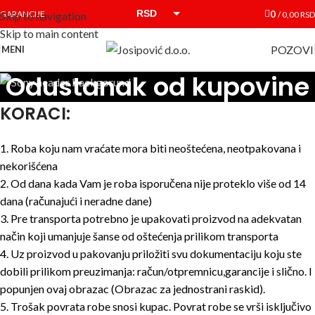
RSD
0
GARANCIJE
/
0,00
RSD
Skip to navigation
Skip to main content
EUR
POZOVI
MENI
Odustanak od kupovine
KORACI:
1. Roba koju nam vraćate mora biti neoštećena, neotpakovana i
nekorišćena
2. Od dana kada Vam je roba isporučena nije proteklo više od 14
dana (računajući i neradne dane)
3. Pre transporta potrebno je upakovati proizvod na adekvatan
način koji umanjuje šanse od oštećenja prilikom transporta
4. Uz proizvod u pakovanju priložiti svu dokumentaciju koju ste
dobili prilikom preuzimanja: račun/otpremnicu,garancije i slično. I
popunjen ovaj obrazac (Obrazac za jednostrani raskid).
5. Trošak povrata robe snosi kupac. Povrat robe se vrši isključivo