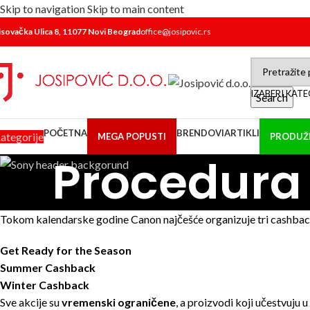
Skip to navigation
Skip to main content
isovačka Ulica 8, 11077 Novi Beograd
office@josipovic.rs
IZABERI KAT
Search
POČETNA
BRENDOVI
ARTIKLI
ategorije
MEGA POPUSTI
PRODUŽE
Procedura
Tokom kalendarske godine Canon najčešće organizuje tri cashbac
Get Ready for the Season
Summer Cashback
Winter Cashback
Sve akcije su
vremenski ograničene
, a proizvodi koji učestvuju 