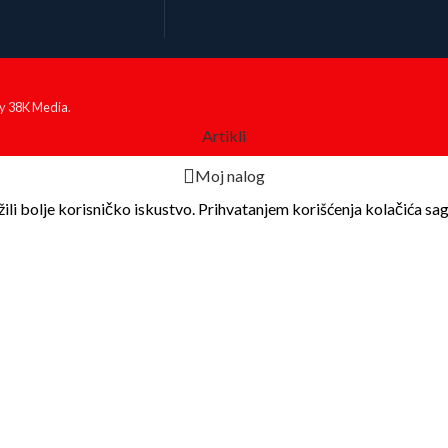
by
38K Media
.
Artikli
Moj nalog
li bolje korisničko iskustvo. Prihvatanjem korišćenja kolačića sagl