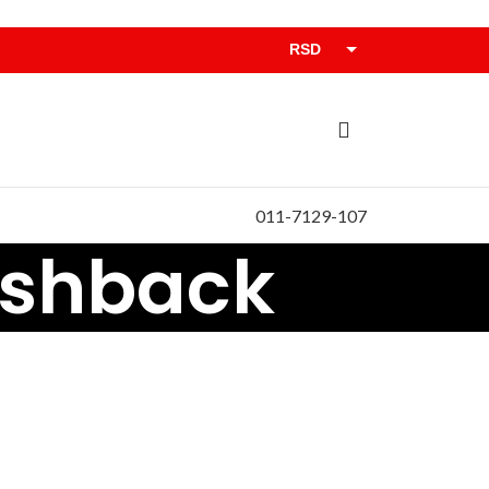
RSD
EUR
011-7129-107
ashback