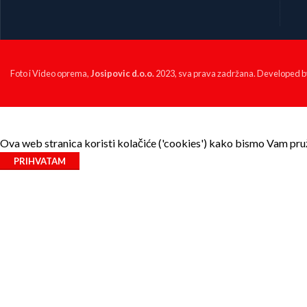
Foto i Video oprema,
Josipovic d.o.o.
2023, sva prava zadržana. Developed 
Ova web stranica koristi kolačiće ('cookies') kako bismo Vam pruži
PRIHVATAM