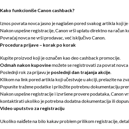
Kako funkcioniše Canon cashback?
Iznos povrata novca jasno je naglašen pored svakog artikla koji je u
Nakon uspešne registracije, Canon vrši uplatu direktno na račun ko
Povraćaj novca ne vrši prodavac, već isključivo Canon.
Procedura prijave – korak po korak
Kupite proizvod koji je označen kao deo cashback promocije.
Odmah nakon kupovine
možete se registrovati za povrat novca 
Poslednji rok za prijavu je
poslednji dan trajanja akcije
.
Klikom na link pored artikla koji učestvuje u akciji, prelazite na z
Popunite tražene podatke i priložite potrebnu dokumentaciju pre
Nakon uspešne registracije i izvršene provere podataka, Canon vr
kontaktirati ukoliko je potrebna dodatna dokumentacija ili dopuna
Video uputstvo za registraciju
Ukoliko naiđete na bilo kakav problem prilikom registracije, deta