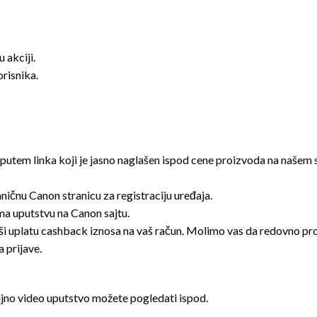
 akciji.
risnika.
putem linka koji je jasno naglašen ispod cene proizvoda na našem s
vaničnu Canon stranicu za registraciju uređaja.
ma uputstvu na Canon sajtu.
ši uplatu cashback iznosa na vaš račun. Molimo vas da redovno pr
 prijave.
ljno video uputstvo možete pogledati ispod.