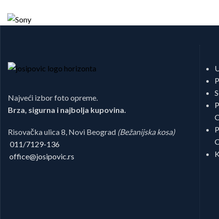
U
P
S
Najveći izbor foto opreme.
P
Brza, sigurna i najbolja kupovina.
C
P
Risovačka ulica 8, Novi Beograd
(Bežanijska kosa)
C
011/7129-136
K
office@josipovic.rs