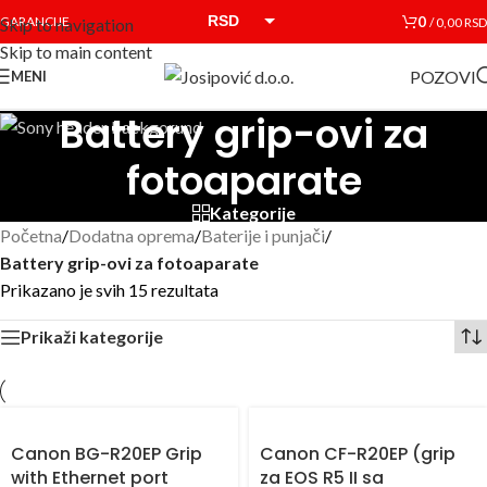
RSD
0
GARANCIJE
/
0,00
RSD
Skip to navigation
Skip to main content
EUR
POZOVI
MENI
Battery grip-ovi za
fotoaparate
Kategorije
Početna
/
Dodatna oprema
/
Baterije i punjači
/
Battery grip-ovi za fotoaparate
Prikazano je svih 15 rezultata
Prikaži kategorije
Canon BG-R20EP Grip
Canon CF-R20EP (grip
with Ethernet port
za EOS R5 II sa