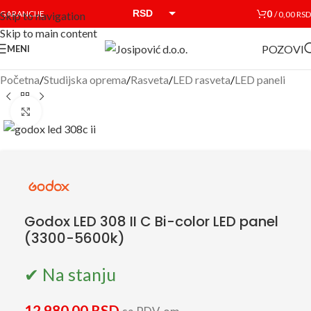
RSD
0
GARANCIJE
/
0,00
RSD
Skip to navigation
Skip to main content
EUR
POZOVI
MENI
Početna
/
Studijska oprema
/
Rasveta
/
LED rasveta
/
LED paneli
Click to enlarge
Godox LED 308 II C Bi-color LED panel
(3300-5600k)
✔ Na stanju
12.980,00
RSD