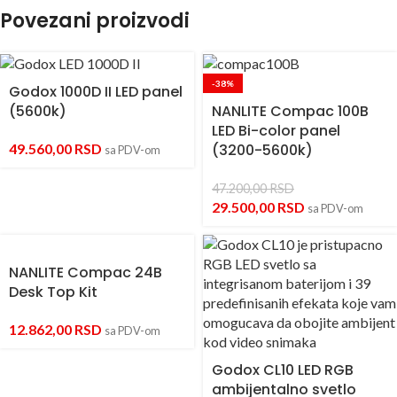
Povezani proizvodi
-38%
Godox 1000D II LED panel
(5600k)
NANLITE Compac 100B
LED Bi-color panel
49.560,00
RSD
(3200-5600k)
sa PDV-om
47.200,00
RSD
29.500,00
RSD
sa PDV-om
NANLITE Compac 24B
Desk Top Kit
12.862,00
RSD
sa PDV-om
Godox CL10 LED RGB
ambijentalno svetlo