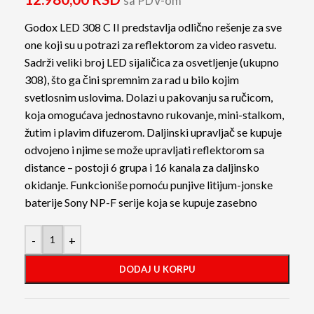
sa PDV-om
Godox LED 308 C II predstavlja odlično rešenje za sve
one koji su u potrazi za reflektorom za video rasvetu.
Sadrži veliki broj LED sijaličica za osvetljenje (ukupno
308), što ga čini spremnim za rad u bilo kojim
svetlosnim uslovima. Dolazi u pakovanju sa ručicom,
koja omogućava jednostavno rukovanje, mini-stalkom,
žutim i plavim difuzerom. Daljinski upravljač se kupuje
odvojeno i njime se može upravljati reflektorom sa
distance – postoji 6 grupa i 16 kanala za daljinsko
okidanje. Funkcioniše pomoću punjive litijum-jonske
baterije Sony NP-F serije koja se kupuje zasebno
-
+
DODAJ U KORPU