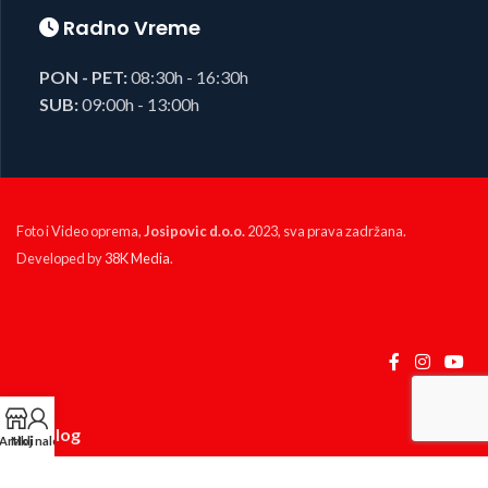
Radno Vreme
PON - PET:
08:30h - 16:30h
SUB:
09:00h - 13:00h
Foto i Video oprema,
Josipovic d.o.o.
2023, sva prava zadržana.
Developed by
38K Media
.
KP Izlog
Artikli
Moj nalog