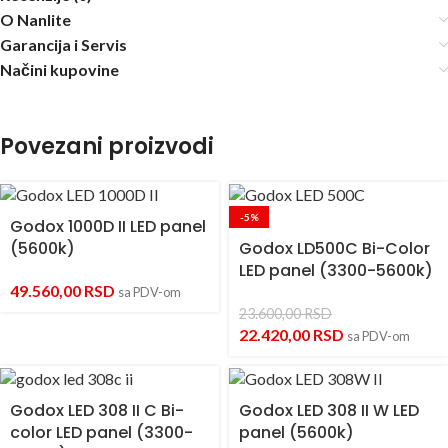
O Nanlite
Garancija i Servis
Načini kupovine
Povezani proizvodi
-5%
Godox 1000D II LED panel
(5600k)
Godox LD500C Bi-Color
LED panel (3300-5600k)
49.560,00
RSD
sa PDV-om
23.600,00
RSD
22.420,00
RSD
sa PDV-om
Godox LED 308 II C Bi-
Godox LED 308 II W LED
color LED panel (3300-
panel (5600k)