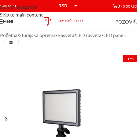
RSD
0
GARANCIJE
/
0,00
RSD
Skip to navigation
Skip to main content
EUR
POZOVI
MENI
Početna
/
Studijska oprema
/
Rasveta
/
LED rasveta
/
LED paneli
-17%