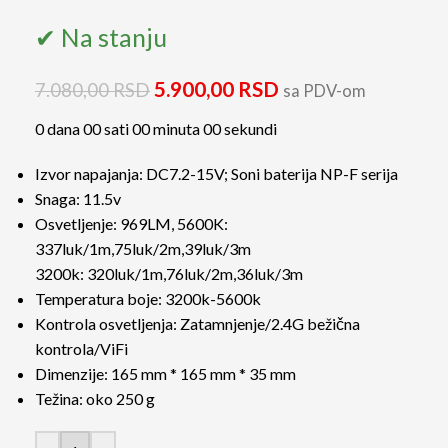
✔ Na stanju
5.900,00
RSD
7.080,00
RSD
sa PDV-om
0
dana
00
sati
00
minuta
00
sekundi
Izvor napajanja: DC7.2-15V; Soni baterija NP-F serija
Snaga: 11.5v
Osvetljenje: 969LM, 5600K:
337luk/1m,75luk/2m,39luk/3m
3200k: 320luk/1m,76luk/2m,36luk/3m
Temperatura boje: 3200k-5600k
Kontrola osvetljenja: Zatamnjenje/2.4G bežična
kontrola/ViFi
Dimenzije: 165 mm * 165 mm * 35 mm
Težina: oko 250 g