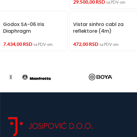
29.500,00
RSD
sa PDV-om
Godox SA-06 Iris
Vistar sinhro cabl za
Diaphragm
reflektore (4m)
7.434,00
RSD
472,00
RSD
sa PDV-om
sa PDV-om