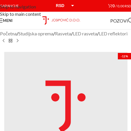
RSD
0
GARANCIJE
/
0,00
RSD
Skip to navigation
Skip to main content
EUR
POZOVI
MENI
Početna
/
Studijska oprema
/
Rasveta
/
LED rasveta
/
LED reflektori
-12%