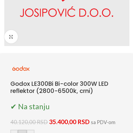
Click to enlarge
Godox LE300Bi Bi-color 300W LED
reflektor (2800-6500k, crni)
✔ Na stanju
35.400,00
RSD
40.120,00
RSD
sa PDV-om