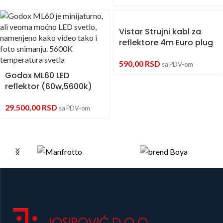
Vistar Strujni kabl za
reflektore 4m Euro plug
590,00
RSD
sa PDV-om
Godox ML60 LED
reflektor (60w,5600k)
29.500,00
RSD
sa PDV-om