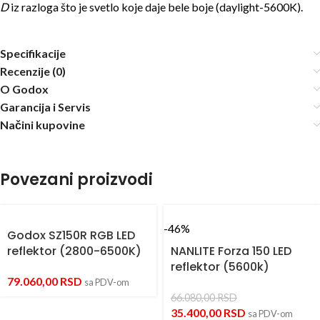
D
iz razloga što je svetlo koje daje bele boje (daylight-5600K).
Specifikacije
Recenzije (0)
O Godox
Garancija i Servis
Načini kupovine
Povezani proizvodi
-46%
Godox SZ150R RGB LED
reflektor (2800-6500K)
NANLITE Forza 150 LED
reflektor (5600k)
79.060,00
RSD
sa PDV-om
66.080,00
RSD
35.400,00
RSD
sa PDV-om