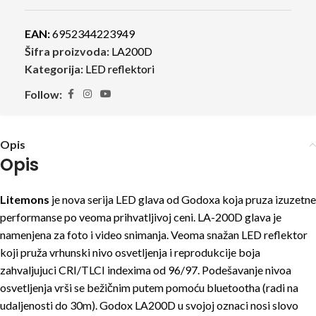
EAN:
6952344223949
Šifra proizvoda:
LA200D
Kategorija:
LED reflektori
Follow:
Opis
Opis
Litemons
je nova serija LED glava od Godoxa koja pruza izuzetne
performanse po veoma prihvatljivoj ceni. LA-200D glava je
namenjena za foto i video snimanja. Veoma snažan LED reflektor
koji pruža vrhunski nivo osvetljenja i reprodukcije boja
zahvaljujuci CRI/TLCI indexima od 96/97. Podešavanje nivoa
osvetljenja vrši se bežičnim putem pomoću bluetootha (radi na
udaljenosti do 30m). Godox LA200D u svojoj oznaci nosi slovo