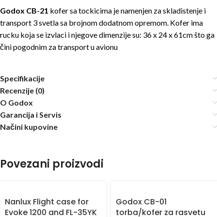
Godox CB-21
kofer sa tockicima je namenjen za skladistenje i
transport 3 svetla sa brojnom dodatnom opremom. Kofer ima
rucku koja se izvlaci i njegove dimenzije su: 36 x 24 x 61cm što ga
čini pogodnim za transport u avionu
Specifikacije
Recenzije (0)
O Godox
Garancija i Servis
Načini kupovine
Povezani proizvodi
Nanlux Flight case for
Godox CB-01
Evoke 1200 and FL-35YK
torba/kofer za rasvetu