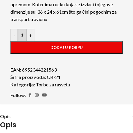
opremom. Kofer ima rucku koja se izvlaci i njegove
dimenzije su: 36 x 24 x 61cm što ga čini pogodnim za
transport u avionu
-
+
DODAJ U KORPU
EAN:
6952344221563
Šifra proizvoda:
CB-21
Kategorija:
Torbe za rasvetu
Follow:
Opis
Opis