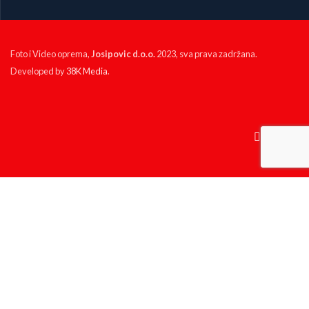
Foto i Video oprema,
Josipovic d.o.o.
2023, sva prava zadržana.
Developed by
38K Media
.
KP Izlog
Artikli
Moj nalog
Ova web stranica koristi kolačiće ('cookies') kako bismo Vam
pružili bolje korisničko iskustvo. Prihvatanjem korišćenja kolačića
saglasni ste sa politikom privatnosti.
PRIHVATAM