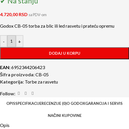
✔ Na stanju
4.720,00
RSD
sa PDV-om
Godox CB-05 torba za blic ili led rasvetu i prateću opremu
-
+
DODAJ U KORPU
EAN:
6952344206423
Šifra proizvoda:
CB-05
Kategorija:
Torbe za rasvetu
Follow:
OPIS
SPECIFIKACIJE
RECENZIJE (0)
O GODOX
GARANCIJA I SERVIS
NAČINI KUPOVINE
Opis