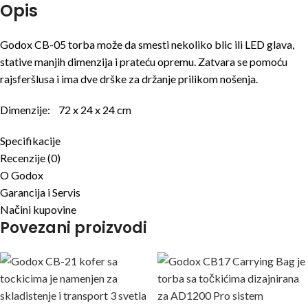
Opis
Godox CB-05 torba može da smesti nekoliko blic ili LED glava,
stative manjih dimenzija i prateću opremu. Zatvara se pomoću
rajsferšlusa i ima dve drške za držanje prilikom nošenja.
Dimenzije: 72 x 24 x 24 cm
Specifikacije
Recenzije (0)
O Godox
Garancija i Servis
Načini kupovine
Povezani proizvodi