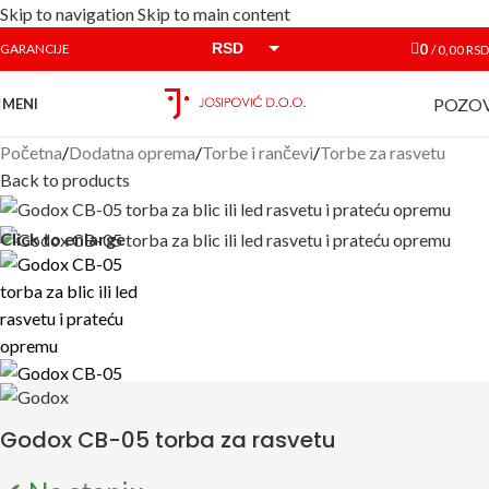
Skip to navigation
Skip to main content
RSD
0
GARANCIJE
/
0,00
RSD
EUR
POZOV
MENI
Početna
/
Dodatna oprema
/
Torbe i rančevi
/
Torbe za rasvetu
Back to products
Click to enlarge
Godox CB-05 torba za rasvetu