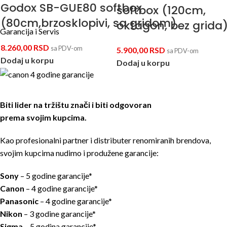
Godox SB-GUE80 softbox
softbox (120cm,
(80cm,brzosklopivi, sa gridom)
oktagon, bez grida
Garancija i Servis
8.260,00
RSD
sa PDV-om
5.900,00
RSD
sa PDV-om
Dodaj u korpu
Dodaj u korpu
Biti lider na tržištu znači i biti odgovoran
prema svojim kupcima.
Kao profesionalni partner i distributer renomiranih brendova,
svojim kupcima nudimo i produžene garancije:
Sony
– 5 godine garancije*
Canon
– 4 godine garancije*
Panasonic
– 4 godine garancije*
Nikon
– 3 godine garancije*
Sigma
– 5 godina garancije*