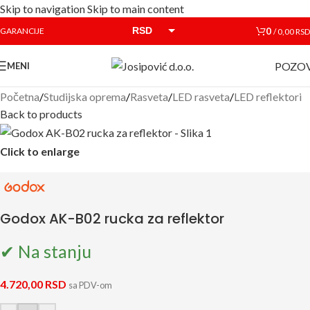
Skip to navigation
Skip to main content
RSD
0
GARANCIJE
/
0,00
RSD
EUR
POZOV
MENI
Početna
/
Studijska oprema
/
Rasveta
/
LED rasveta
/
LED reflektori
Back to products
Click to enlarge
Godox AK-B02 rucka za reflektor
✔ Na stanju
4.720,00
RSD
sa PDV-om