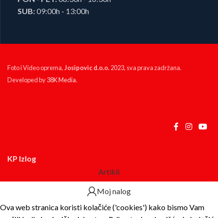
SUB:
09:00h - 13:00h
Foto i Video oprema,
Josipovic d.o.o.
2023, sva prava zadržana.
Developed by
38K Media
.
KP Izlog
Artikli
Moj nalog
Ova web stranica koristi kolačiće ('cookies') kako bismo Vam