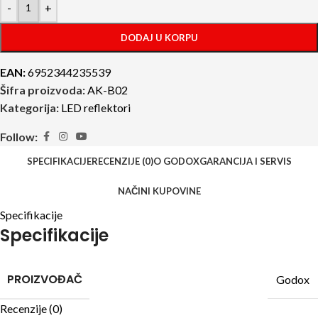
-
+
DODAJ U KORPU
EAN:
6952344235539
Šifra proizvoda:
AK-B02
Kategorija:
LED reflektori
Follow:
SPECIFIKACIJE
RECENZIJE (0)
O GODOX
GARANCIJA I SERVIS
NAČINI KUPOVINE
Specifikacije
Specifikacije
PROIZVOĐAČ
Godox
Recenzije (0)