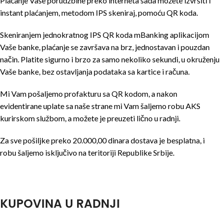
Plaćanje Vaše porudžbine preko interneta sada možete izvršiti i
instant plaćanjem, metodom IPS skeniraj, pomoću QR koda.
Skeniranjem jednokratnog IPS QR koda mBanking aplikacijom
Vaše banke, plaćanje se završava na brz, jednostavan i pouzdan
način. Platite sigurno i brzo za samo nekoliko sekundi, u okruženju
Vaše banke, bez ostavljanja podataka sa kartice i računa.
Mi Vam pošaljemo profakturu sa QR kodom, a nakon
evidentirane uplate sa naše strane mi Vam šaljemo robu AKS
kurirskom službom, a možete je preuzeti lično u radnji.
Za sve pošiljke preko 20.000,00 dinara dostava je besplatna, i
robu šaljemo isključivo na teritoriji Republike Srbije.
KUPOVINA U RADNJI