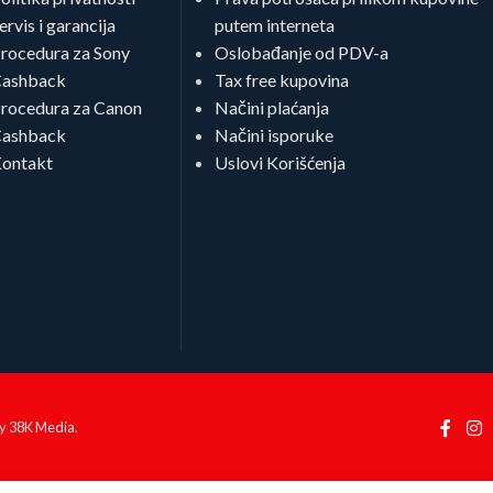
ervis i garancija
putem interneta
rocedura za Sony
Oslobađanje od PDV-a
ashback
Tax free kupovina
rocedura za Canon
Načini plaćanja
ashback
Načini isporuke
ontakt
Uslovi Korišćenja
by
38K Media
.