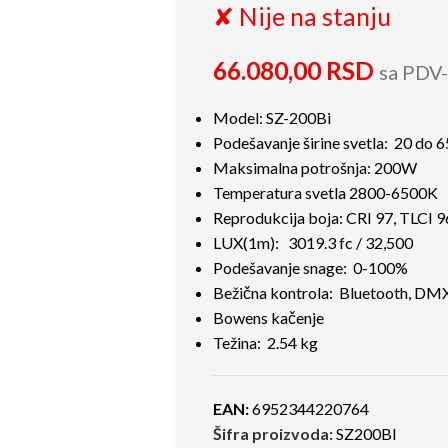
✘ Nije na stanju
66.080,00
RSD
sa PDV
Model: SZ-200Bi
Podešavanje širine svetla: 20 do 6
Maksimalna potrošnja: 200W
Temperatura svetla 2800-6500K
Reprodukcija boja: CRI 97, TLCI 9
LUX(1m): 3019.3 fc / 32,500
Podešavanje snage: 0-100%
Bežična kontrola: Bluetooth, DMX
Bowens kačenje
Težina: 2.54 kg
EAN:
6952344220764
Šifra proizvoda:
SZ200BI