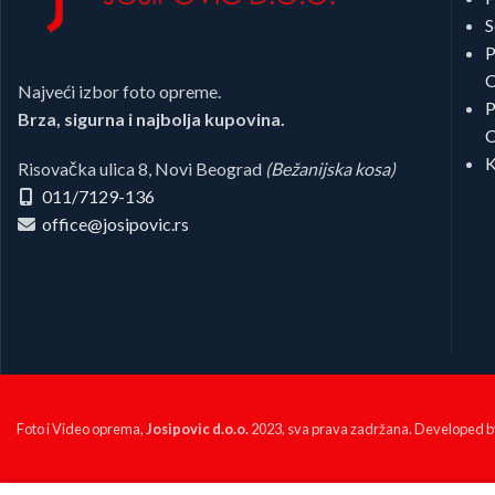
S
P
C
Najveći izbor foto opreme.
P
Brza, sigurna i najbolja kupovina.
C
K
Risovačka ulica 8, Novi Beograd
(Bežanijska kosa)
011/7129-136
office@josipovic.rs
Foto i Video oprema,
Josipovic d.o.o.
2023, sva prava zadržana. Developed 