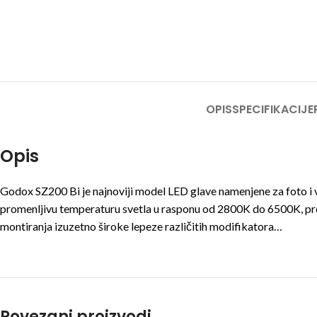
OPIS
SPECIFIKACIJE
Opis
Godox SZ200 Bi je najnoviji model LED glave namenjene za foto i v
promenljivu temperaturu svetla u rasponu od 2800K do 6500K, pro
montiranja izuzetno široke lepeze različitih modifikatora…
Povezani proizvodi