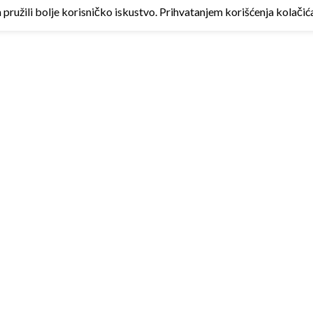
ružili bolje korisničko iskustvo. Prihvatanjem korišćenja kolačića 