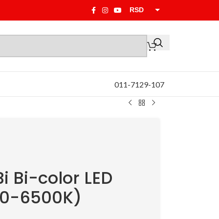
RSD
EUR
011-7129-107
 Bi-color LED
800-6500K)