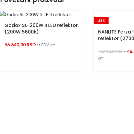
-33%
Godox SL-200W II LED reflektor
(200W,5600k)
NANLITE Forza 1
reflektor (270
56.640,00
RSD
sa PDV-om
48
73.160,00
RSD
om