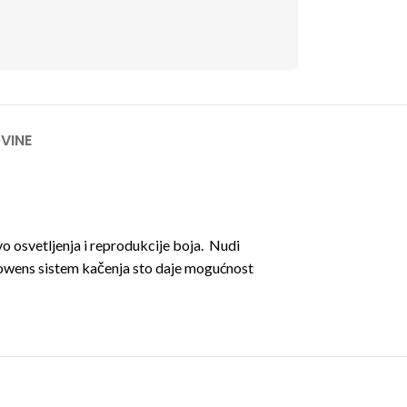
VINE
o osvetljenja i reprodukcije boja. Nudi
Bowens sistem kačenja sto daje mogućnost