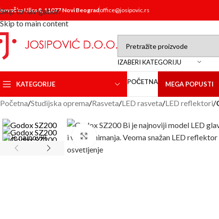
isovačka Ulica 8, 11077 Novi Beograd
Skip to navigation
office@josipovic.rs
Skip to main content
IZABERI KATEGORIJU
POČETNA
KATEGORIJE
MEGA POPUSTI
Početna
/
Studijska oprema
/
Rasveta
/
LED rasveta
/
LED reflektori
/
Click to enlarge