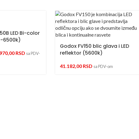
50B LED Bi-color
0-6500k)
Godox FV150 blic glava i LED
reflektor (5600k)
.970,00
RSD
sa PDV-
41.182,00
RSD
sa PDV-om