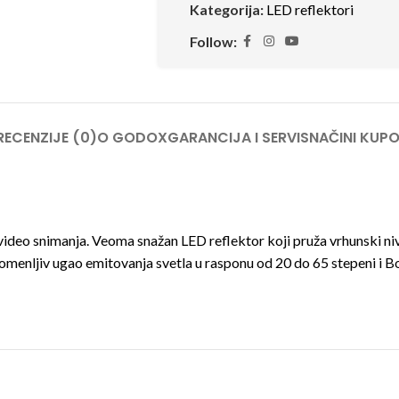
Kategorija:
LED reflektori
Follow:
RECENZIJE (0)
O GODOX
GARANCIJA I SERVIS
NAČINI KUPO
ideo snimanja. Veoma snažan LED reflektor koji pruža vrhunski niv
menljiv ugao emitovanja svetla u rasponu od 20 do 65 stepeni i 