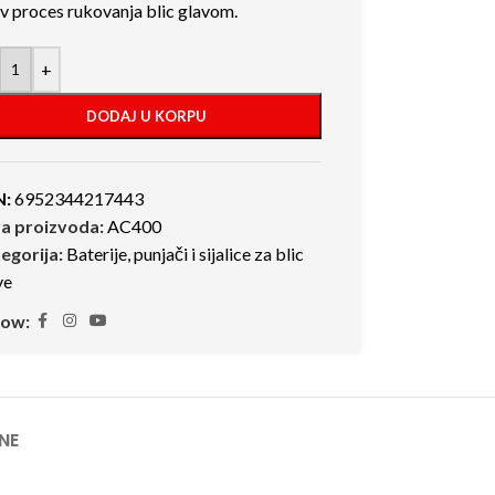
av proces rukovanja blic glavom.
+
DODAJ U KORPU
N:
6952344217443
ra proizvoda:
AC400
egorija:
Baterije, punjači i sijalice za blic
ve
low:
NE