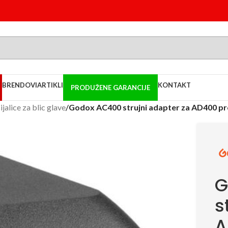
BRENDOVI
ARTIKLI
KONTAKT
PRODUŽENE GARANCIJE
sijalice za blic glave
/
Godox AC400 strujni adapter za AD400 pr
G
s
A