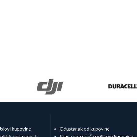
slovi kupovine
Odustanak od kupovine
olitika privatnosti
Prava potrošača prilikom kupovine