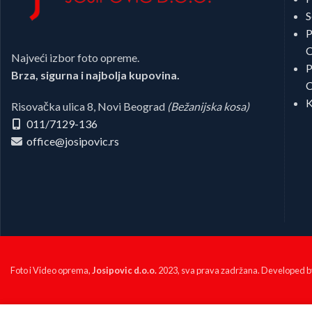
S
P
C
Najveći izbor foto opreme.
P
Brza, sigurna i najbolja kupovina.
C
K
Risovačka ulica 8, Novi Beograd
(Bežanijska kosa)
011/7129-136
office@josipovic.rs
Foto i Video oprema,
Josipovic d.o.o.
2023, sva prava zadržana. Developed 