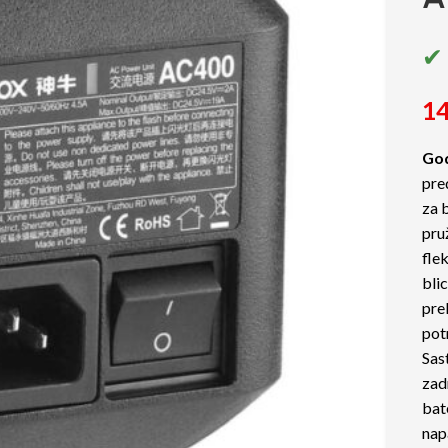
✔ 
14
God
pre
za 
pruž
flek
blic
pre
pot
Sast
zad
bate
nap