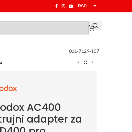
RSD
EUR
011-7129-107
o
odox AC400
trujni adapter za
D400 pro