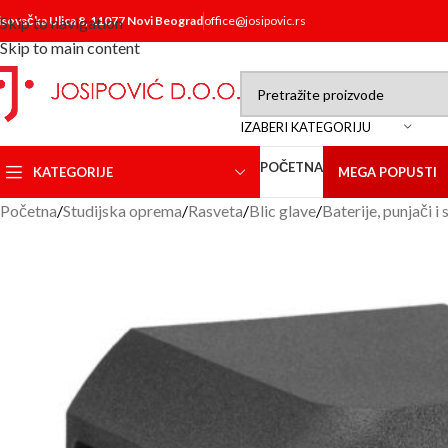
isovačka Ulica 8, 11077 Novi Beograd
Skip to navigation
office@josipovic.rs
Skip to main content
IZABERI KATEGORIJU
POČETNA
KATEGORIJE
MEGA POPUSTI
Početna
/
Studijska oprema
/
Rasveta
/
Blic glave
/
Baterije, punjači i 