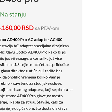
Na stanju
.160,00
RSD
sa PDV-om
ox AD400 Pro AC adapter AC400
dstavlja AC adapter specijalno dizajniran
blic glavu Godox AD400 Pro kako bi joj
io još više snage, a korisniku još više
sibilnosti. Sa njim moći ćete da priklučite
 glavu direktno u utičnicu i radite bez
kida onoliko vremena koliko Vam je
rebno – savršeno za studijske uslove.
oji se od samog adaptera, koji se plasira sa
nje strane AD400Pro glave, na mesto
rije, i kabla za struju. Štaviše, kabl za
ajanje je dug čak 5m, što dosta olakšava