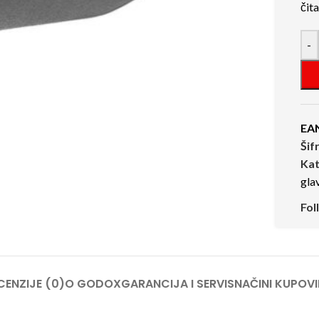
čit
-
EA
Šif
Kat
gla
Fol
CENZIJE (0)
O GODOX
GARANCIJA I SERVIS
NAČINI KUPOVI