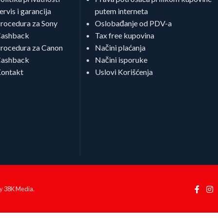
ervis i garancija
putem interneta
rocedura za Sony
Oslobađanje od PDV-a
ashback
Tax free kupovina
rocedura za Canon
Načini plaćanja
ashback
Načini isporuke
ontakt
Uslovi Korišćenja
by
38K Media
.