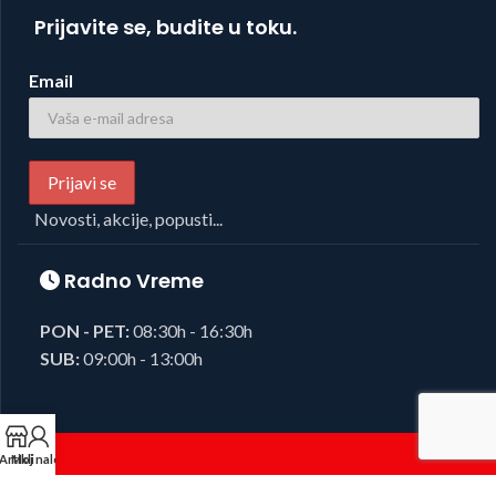
Prijavite se, budite u toku.
Email
Novosti, akcije, popusti...
Radno Vreme
PON - PET:
08:30h - 16:30h
SUB:
09:00h - 13:00h
Artikli
Moj nalog
Foto i Video oprema,
Josipovic d.o.o.
2023, sva prava zadržana.