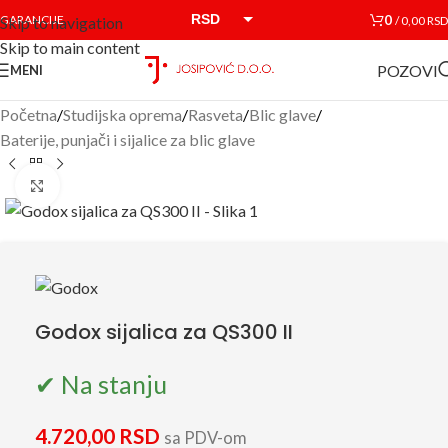
RSD
0
GARANCIJE
/
0,00
RSD
Skip to navigation
Skip to main content
EUR
POZOVI
MENI
Početna
/
Studijska oprema
/
Rasveta
/
Blic glave
/
Baterije, punjači i sijalice za blic glave
Click to enlarge
Godox sijalica za QS300 II
✔ Na stanju
4.720,00
RSD
sa PDV-om