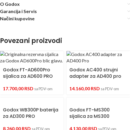
O Godox
Garancija i Servis
Načini kupovine
Povezani proizvodi
Godox FT-AD600Pro
Godox AC400 strujni
sijalica za AD600 PRO
adapter za AD400 pro
17.700,00
RSD
14.160,00
RSD
sa PDV-om
sa PDV-om
Godox WB300P baterija
Godox FT-MS300
za AD300 PRO
sijalica za MS300
8.260,00
RSD
4.130,00
RSD
sa PDV-om
sa PDV-om