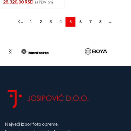
28.320,00
RSD
sa PDV-om
←
1
2
3
4
5
6
7
8
→
Najveći izbor foto opreme.