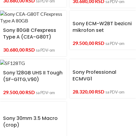
30.680,00
RSD
30.680,00
RSD
sa PDV-om
sa PDV-om
Sony ECM-W2BT bezicni
Sony 80GB CFexpress
mikrofon set
Type A (CEA-G80T)
29.500,00
RSD
sa PDV-om
30.680,00
RSD
sa PDV-om
Sony Professional
Sony 128GB UHS II Tough
ECMVG1
(SF-G1TG,V90)
28.320,00
RSD
29.500,00
RSD
sa PDV-om
sa PDV-om
Sony 30mm 3.5 Macro
(crop)