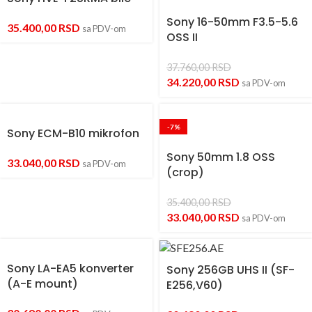
Sony 16-50mm F3.5-5.6
35.400,00
RSD
sa PDV-om
OSS II
37.760,00
RSD
34.220,00
RSD
sa PDV-om
-7%
Sony ECM-B10 mikrofon
Sony 50mm 1.8 OSS
33.040,00
RSD
sa PDV-om
(crop)
35.400,00
RSD
33.040,00
RSD
sa PDV-om
Sony LA-EA5 konverter
Sony 256GB UHS II (SF-
(A-E mount)
E256,V60)