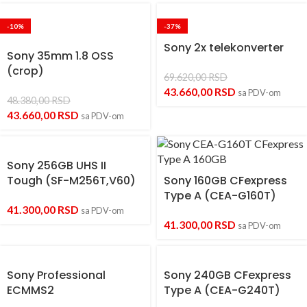
-10%
-37%
Sony 2x telekonverter
Sony 35mm 1.8 OSS
(crop)
69.620,00
RSD
43.660,00
RSD
sa PDV-om
48.380,00
RSD
43.660,00
RSD
sa PDV-om
Sony 256GB UHS II
Tough (SF-M256T,V60)
Sony 160GB CFexpress
Type A (CEA-G160T)
41.300,00
RSD
sa PDV-om
41.300,00
RSD
sa PDV-om
Sony Professional
Sony 240GB CFexpress
ECMMS2
Type A (CEA-G240T)