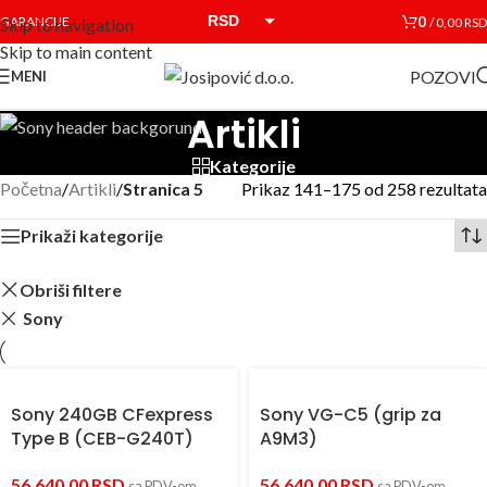
RSD
0
GARANCIJE
/
0,00
RSD
Skip to navigation
Skip to main content
EUR
POZOVI
MENI
Artikli
Kategorije
Početna
/
Artikli
/
Stranica 5
Prikaz 141–175 od 258 rezultata
Prikaži kategorije
Obriši filtere
Sony
Sony 240GB CFexpress
Sony VG-C5 (grip za
Type B (CEB-G240T)
A9M3)
56.640,00
RSD
56.640,00
RSD
sa PDV-om
sa PDV-om