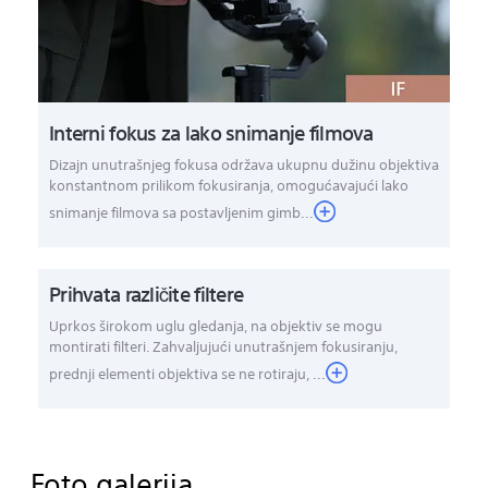
Interni fokus za lako snimanje filmova
Dizajn unutrašnjeg fokusa održava ukupnu dužinu objektiva
konstantnom prilikom fokusiranja, omogućavajući lako
snimanje filmova sa postavljenim gimb...
Prihvata različite filtere
Uprkos širokom uglu gledanja, na objektiv se mogu
montirati filteri. Zahvaljujući unutrašnjem fokusiranju,
prednji elementi objektiva se ne rotiraju, ...
Foto galerija