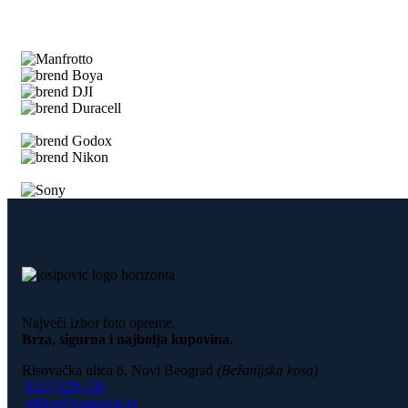
Najveći izbor foto opreme.
Brza, sigurna i najbolja kupovina.
Risovačka ulica 8, Novi Beograd
(Bežanijska kosa)
011/7129-136
office@josipovic.rs