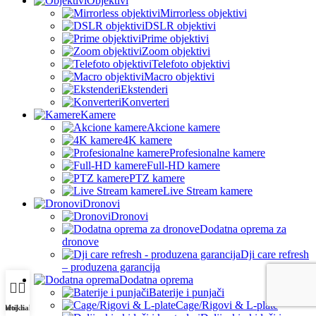
Objektivi
Mirrorless objektivi
DSLR objektivi
Prime objektivi
Zoom objektivi
Telefoto objektivi
Macro objektivi
Ekstenderi
Konverteri
Kamere
Akcione kamere
4K kamere
Profesionalne kamere
Full-HD kamere
PTZ kamere
Live Stream kamere
Dronovi
Dronovi
Dodatna oprema za
dronove
Dji care refresh
– produzena garancija
Dodatna oprema
Baterije i punjači
Cage/Rigovi & L-plate
Artikli
Moj nalog