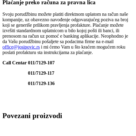
Plaćanje preko računa za pravna lica
Svoju porudžbinu možete platiti direktnom uplatom na račun naše
kompanije, uz obavezno navođenje odgovarajućeg poziva na broj
koji se generiše prilikom pravljenja profakture. Plaćanje možete
izvršiti standardnom uplatnicom u bilo kojoj pošti ili banci, ili
prenosom na račun uz pomoć e banking aplikacije. Neophodno je
da Vašu porudžbinu pošaljete sa podacima firme na e-mail
office@josipovic.rs
i mi ćemo Vam u što kraćem mogućem roku
poslati profakturu sta instrukcijama za plaćanje.
Call Centar 011/7129-107
011/7129-117
011/7129-136
Povezani proizvodi