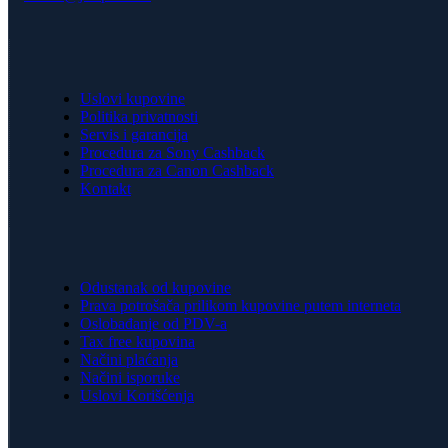
Uslovi kupovine
Politika privatnosti
Servis i garancija
Procedura za Sony Cashback
Procedura za Canon Cashback
Kontakt
Odustanak od kupovine
Prava potrošača prilikom kupovine putem interneta
Oslobađanje od PDV-a
Tax free kupovina
Načini plaćanja
Načini isporuke
Uslovi Korišćenja