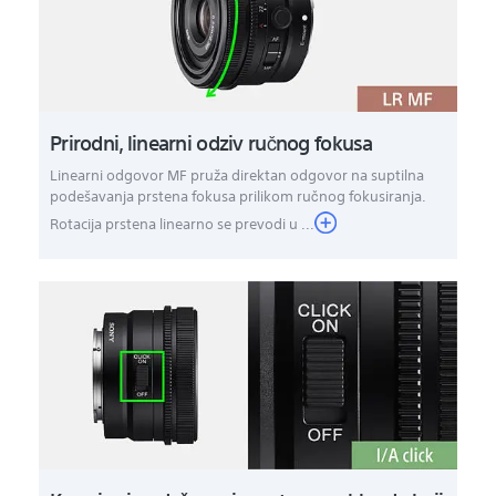
Prirodni, linearni odziv ručnog fokusa
Linearni odgovor MF pruža direktan odgovor na suptilna
podešavanja prstena fokusa prilikom ručnog fokusiranja.
Rotacija prstena linearno se prevodi u ...