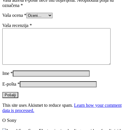
Vaša adresa e-pošte neće biti objavljena.
Neophodna polja su
označena
*
Vaša ocena
*
Vaša recenzija
*
Ime
*
E-pošta
*
This site uses Akismet to reduce spam.
Learn how your comment
data is processed.
O Sony