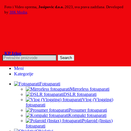
Foto i Video oprema,
Josipovic d.o.o.
2023, sva prava zadržana. Developed
by
38K Media
.
KP Izlog
Search
Meni
Kategorije
Fotoaparati
Mirrorless fotoaparati
DSLR fotoaparati
Vlog (Vlogging)
fotoaparati
Prosumer fotoaparati
Kompakt fotoaparati
Polaroid (Instax)
fotoaparati