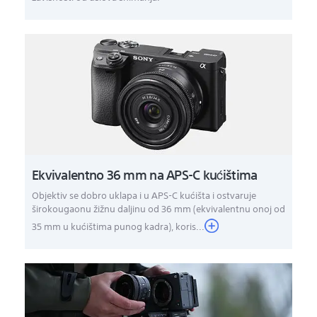
Ekvivalentno 36 mm na APS-C kućištima
Objektiv se dobro uklapa i u APS-C kućišta i ostvaruje
širokougaonu žižnu daljinu od 36 mm (ekvivalentnu onoj od
35 mm u kućištima punog kadra), koris...