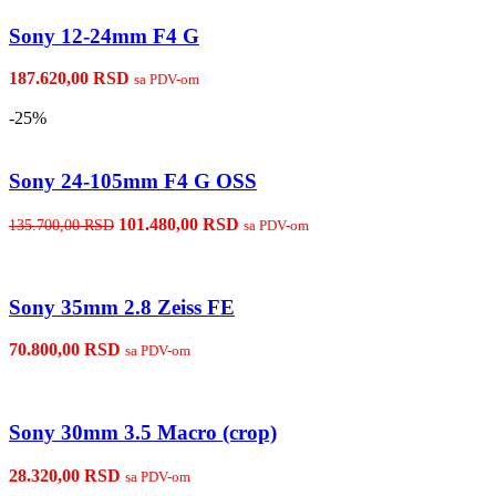
Dodaj u korpu
Sony 12-24mm F4 G
187.620,00
RSD
sa PDV-om
-25%
Dodaj u korpu
Sony 24-105mm F4 G OSS
Originalna
Trenutna
101.480,00
RSD
135.700,00
RSD
sa PDV-om
cena
cena
je
je:
bila:
101.480,00 RSD.
Dodaj u korpu
135.700,00 RSD.
Sony 35mm 2.8 Zeiss FE
70.800,00
RSD
sa PDV-om
Dodaj u korpu
Sony 30mm 3.5 Macro (crop)
28.320,00
RSD
sa PDV-om