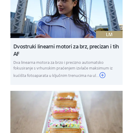
Dvostruki linearni motori za brz, precizan i tih
AF
Dva linearna motora za brzo i precizno automatsko
fokusiranje s vrhunskim praćenjem izvlače maksimum iz
kućišta fotoaparata u ključnim trenucima na ul...