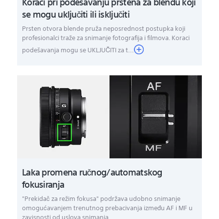
Koraci pri podešavanju prstena za blendu koji
se mogu uključiti ili isključiti
Prsten otvora blende pruža neposrednost postupka koji
profesionalci traže za snimanje fotografija i filmova. Koraci
podešavanja mogu se UKLJUČITI za t...
Laka promena ručnog/automatskog
fokusiranja
"Prekidač za režim fokusa" podržava udobno snimanje
omogućavanjem trenutnog prebacivanja između AF i MF u
zavisnosti od uslova snimanja.