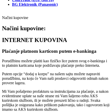
BG Elektronik (Panasonic)
Načini kupovine
Načini kupovine:
INTERNET KUPOVINA
Plaćanje platnom karticom putem e-bankinga
Porudžbinu možete platiti kao fizičko lice putem svog e-bankinga i
to platnim karticama koje podržavaju plaćanje preko Interneta.
Putem opcije “dodaj u korpu” na našem sajtu možete napraviti
porudžbinu, na koju će Vam naši prodavci odgovoriti odmah nakon
provere lagera.
Mi Vam pošaljemo profakturu sa instrukcijama za plaćanje, a nakon
evidentirane uplate sa naše strane mi Vam šaljemo robu AKS
kurirskom službom, ili je možete preuzeti lično u radnji. Svaka
pošiljka je osigurana kako prilikom pakovanja, tako i ugovorom koji
imamo sa AKS kurirskom službom.