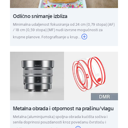
Odlično snimanje izbliza
Minimalna udaljenost fokusiranja od 24 cm (0,79 stopa) (AF)
/ 18 cm (0,59 stopa) (MF) nudi izvrsne mogućnosti za
krupne planove. Fotografisanje u krup...
Metalna obrada i otpornost na prašinu/vlagu
Metalna (aluminijumska) spoljna obrada kućišta sočiva i
senila doprinosi pouzdanosti kroz povećanu čvrstoću i