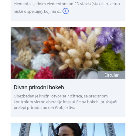
elementa i jednim elementom od ED stakla (stakla izuzetno
niske disperzije), kojima s...
Divan prirodni bokeh
Obezbeđen je kružni otvor sa 7 oštrica, sa preciznom
kontrolom sferne aberacije koja utiče na bokeh, pružajući
prelepi prirodni bokeh G objektiva.