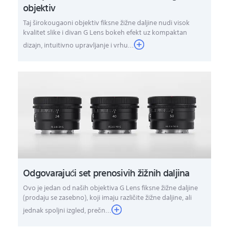
objektiv
Taj širokougaoni objektiv fiksne žižne daljine nudi visok
kvalitet slike i divan G Lens bokeh efekt uz kompaktan
dizajn, intuitivno upravljanje i vrhu...
Odgovarajući set prenosivih žižnih daljina
Ovo je jedan od naših objektiva G Lens fiksne žižne daljine
(prodaju se zasebno), koji imaju različite žižne daljine, ali
jednak spoljni izgled, prečn...