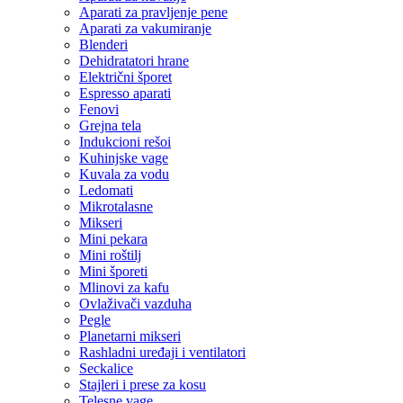
Aparati za pravljenje pene
Aparati za vakumiranje
Blenderi
Dehidratatori hrane
Električni šporet
Espresso aparati
Fenovi
Grejna tela
Indukcioni rešoi
Kuhinjske vage
Kuvala za vodu
Ledomati
Mikrotalasne
Mikseri
Mini pekara
Mini roštilj
Mini šporeti
Mlinovi za kafu
Ovlaživači vazduha
Pegle
Planetarni mikseri
Rashladni uređaji i ventilatori
Seckalice
Stajleri i prese za kosu
Telesne vage