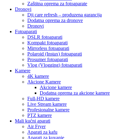
Zaštitna oprema za fotoaparate
Dronovi
Dji care refresh – produzena garancija
Dodatna oprema za dronove
Dronovi
Fotoaparati
DSLR fotoaparati
Kompakt fotoaparati
Mirrorless fotoaparati
Polaroid (Instax) fotoaparati
Prosumer fotoaparati
Vlog (Vlogging) fotoaparati
Kamere
4K kamere
Akcione Kamere
Akcione kamere
Dodatna oprema za akcione kamere
Full-HD kamere
Live Stream kamere
Profesionalne kamere
PTZ kamere
Mali kućni aparati
Air Fryer
Aparati za kafu
Aparati za kuvanje