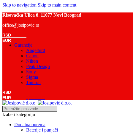
Skip to navigation
Skip to main content
Risovačka Ulica 8, 11077 Novi Beograd
office@josipovic.rs
RSD
EUR
Garancije
Angelbird
Canon
Nikon
Peak Design
Sony
Sigma
Tamron
RSD
0
Komada
/
0,00
RSD
EUR
Izaberi kategoriju
Dodatna oprema
Baterije i punjači