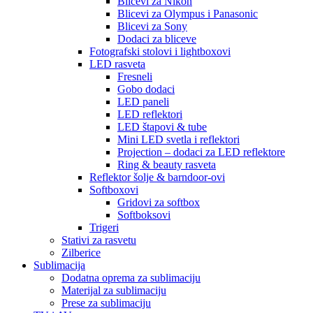
Blicevi za Nikon
Blicevi za Olympus i Panasonic
Blicevi za Sony
Dodaci za bliceve
Fotografski stolovi i lightboxovi
LED rasveta
Fresneli
Gobo dodaci
LED paneli
LED reflektori
LED štapovi & tube
Mini LED svetla i reflektori
Projection – dodaci za LED reflektore
Ring & beauty rasveta
Reflektor šolje & barndoor-ovi
Softboxovi
Gridovi za softbox
Softboksovi
Trigeri
Stativi za rasvetu
Zilberice
Sublimacija
Dodatna oprema za sublimaciju
Materijal za sublimaciju
Prese za sublimaciju