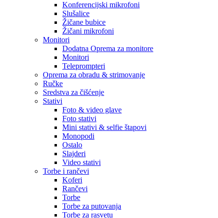
Konferencijski mikrofoni
Slušalice
Žičane bubice
Žičani mikrofoni
Monitori
Dodatna Oprema za monitore
Monitori
Teleprompteri
Oprema za obradu & strimovanje
Ručke
Sredstva za čišćenje
Stativi
Foto & video glave
Foto stativi
Mini stativi & selfie štapovi
Monopodi
Ostalo
Slajderi
Video stativi
Torbe i rančevi
Koferi
Rančevi
Torbe
Torbe za putovanja
Torbe za rasvetu