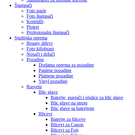
Štampači
Foto papir
Foto štampači
Kertridži
Ploteri
Profesionalni štampači
Studijska oprema
Beauty diševi
Foto kišobrani
Nosači i držači
Pozadine
Dodatna oprema za pozadine
Papirne pozadine
Platnene pozadine
Vinyl pozadine
Rasveta
Blic glave
Baterije, punjači i sijalice za blic glave
Blic glave na struju
Blic glave sa baterijom
Blicevi
Baterije za bliceve
Blicevi za Canon
Blicevi za Fuji