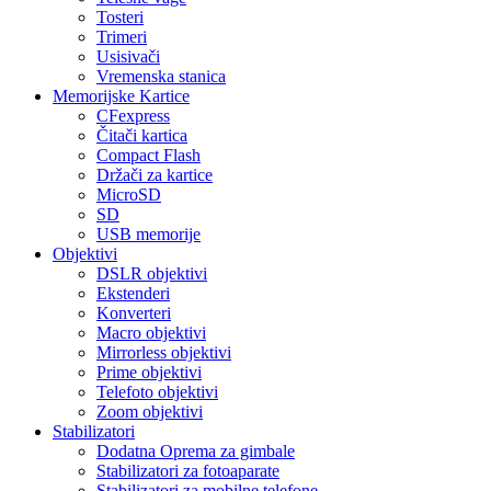
Tosteri
Trimeri
Usisivači
Vremenska stanica
Memorijske Kartice
CFexpress
Čitači kartica
Compact Flash
Držači za kartice
MicroSD
SD
USB memorije
Objektivi
DSLR objektivi
Ekstenderi
Konverteri
Macro objektivi
Mirrorless objektivi
Prime objektivi
Telefoto objektivi
Zoom objektivi
Stabilizatori
Dodatna Oprema za gimbale
Stabilizatori za fotoaparate
Stabilizatori za mobilne telefone