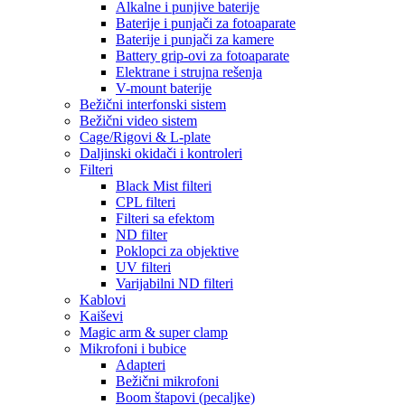
Alkalne i punjive baterije
Baterije i punjači za fotoaparate
Baterije i punjači za kamere
Battery grip-ovi za fotoaparate
Elektrane i strujna rešenja
V-mount baterije
Bežični interfonski sistem
Bežični video sistem
Cage/Rigovi & L-plate
Daljinski okidači i kontroleri
Filteri
Black Mist filteri
CPL filteri
Filteri sa efektom
ND filter
Poklopci za objektive
UV filteri
Varijabilni ND filteri
Kablovi
Kaiševi
Magic arm & super clamp
Mikrofoni i bubice
Adapteri
Bežični mikrofoni
Boom štapovi (pecaljke)