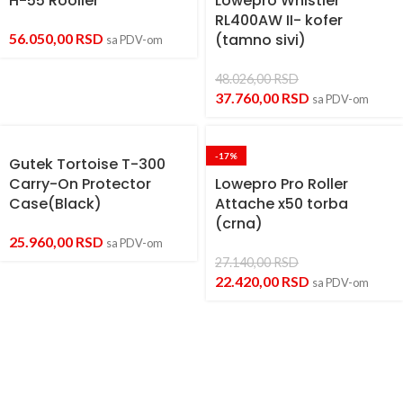
H-55 Rooller
Lowepro Whistler
RL400AW II- kofer
56.050,00
RSD
(tamno sivi)
sa PDV-om
48.026,00
RSD
37.760,00
RSD
sa PDV-om
-17%
Gutek Tortoise T-300
Carry-On Protector
Lowepro Pro Roller
Case(Black)
Attache x50 torba
(crna)
25.960,00
RSD
sa PDV-om
27.140,00
RSD
22.420,00
RSD
sa PDV-om