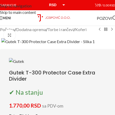
RSD
0
GARANCIJE
/
0,00
RSD
Skip to navigation
Skip to main content
EUR
POZOVI
MENI
Početna
/
Dodatna oprema
/
Torbe i rančevi
/
Koferi
Click to enlarge
Gutek T-300 Protector Case Extra
Divider
✔ Na stanju
1.770,00
RSD
sa PDV-om