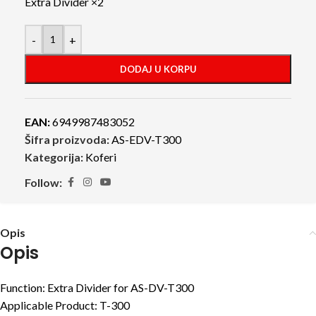
Extra Divider ×2
-
+
DODAJ U KORPU
EAN:
6949987483052
Šifra proizvoda:
AS-EDV-T300
Kategorija:
Koferi
Follow:
Opis
Opis
Function: Extra Divider for AS-DV-T300
Applicable Product: T-300