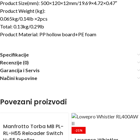
Product Size(mm): 500×120×12mm/19.69×4.72×0.47″
Product Weight (kg):
0.065kg/0.14lb ×2pcs
Total: 0.13kg/0.29lb
Product Material: PP hollow board+PE foam
Specifikacije
Recenzije (0)
Garancija i Servis
Načini kupovine
Povezani proizvodi
Manfrotto Torba MB PL-
-21%
RL-H55 Reloader Switch