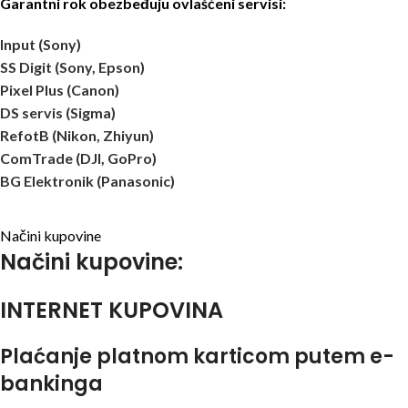
Garantni rok obezbeđuju ovlašćeni servisi:
Input (Sony)
SS Digit (Sony, Epson)
Pixel Plus (Canon)
DS servis (Sigma)
RefotB (Nikon, Zhiyun)
ComTrade (DJI, GoPro)
BG Elektronik (Panasonic)
Načini kupovine
Načini kupovine:
INTERNET KUPOVINA
Plaćanje platnom karticom putem e-
bankinga