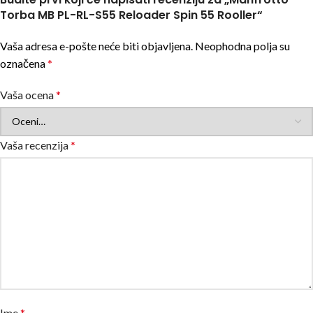
Torba MB PL-RL-S55 Reloader Spin 55 Rooller“
Vaša adresa e-pošte neće biti objavljena.
Neophodna polja su
označena
*
Vaša ocena
*
Vaša recenzija
*
Ime
*