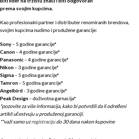
Biti lider na tržištu znači i biti odgovoran
prema svojim kupcima.
Kao profesionalni partner i distributer renomiranih brendova,
svojim kupcima nudimo i produžene garancije:
Sony
– 5 godine garancije*
Canon
– 4 godine garancije*
Panasonic
– 4 godine garancije*
Nikon
– 3 godine garancije*
Sigma
– 5 godina garancije*
Tamron
– 5 godina garancije*
Angelbird
- 3 godine garancije*
Peak Design
– doživotna garnacija*
*pozovite za više informacija, kako bi potvrdili da li određeni
artikli učestvuju u produženoj garanciji.
**važi samo uz
registraciju
do 30 dana nakon kupovine