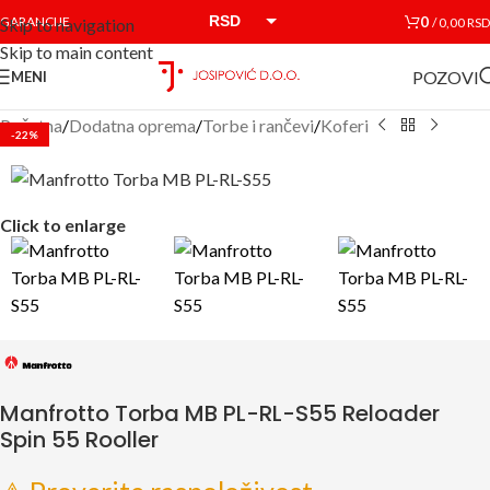
RSD
0
GARANCIJE
/
0,00
RSD
Skip to navigation
Skip to main content
EUR
POZOVI
MENI
Početna
/
Dodatna oprema
/
Torbe i rančevi
/
Koferi
-22%
Click to enlarge
Manfrotto Torba MB PL-RL-S55 Reloader
Spin 55 Rooller