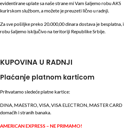
evidentirane uplate sa naše strane mi Vam šaljemo robu AKS
kurirskom službom, a možete je preuzeti lično u radnji.
Za sve pošiljke preko 20.000,00 dinara dostava je besplatna, i
robu šaljemo isključivo na teritoriji Republike Srbije.
KUPOVINA U RADNJI
Plaćanje platnom karticom
Prihvatamo sledeće platne kartice:
DINA, MAESTRO, VISA, VISA ELECTRON, MASTER CARD
domaćih i stranih banaka.
AMERICAN EXPRESS – NE PRIMAMO!