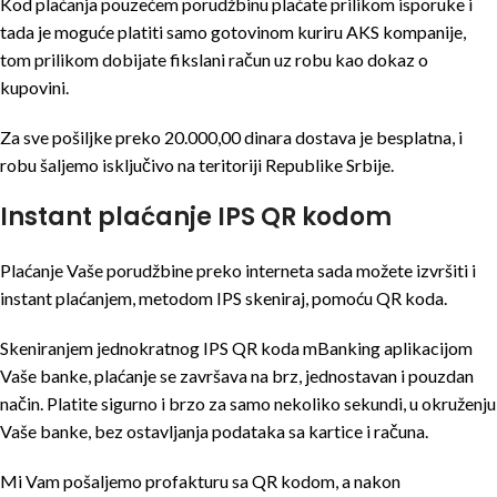
Kod plaćanja pouzećem porudžbinu plaćate prilikom isporuke i
tada je moguće platiti samo gotovinom kuriru AKS kompanije,
tom prilikom dobijate fikslani račun uz robu kao dokaz o
kupovini.
Za sve pošiljke preko 20.000,00 dinara dostava je besplatna, i
robu šaljemo isključivo na teritoriji Republike Srbije.
Instant plaćanje IPS QR kodom
Plaćanje Vaše porudžbine preko interneta sada možete izvršiti i
instant plaćanjem, metodom IPS skeniraj, pomoću QR koda.
Skeniranjem jednokratnog IPS QR koda mBanking aplikacijom
Vaše banke, plaćanje se završava na brz, jednostavan i pouzdan
način. Platite sigurno i brzo za samo nekoliko sekundi, u okruženju
Vaše banke, bez ostavljanja podataka sa kartice i računa.
Mi Vam pošaljemo profakturu sa QR kodom, a nakon