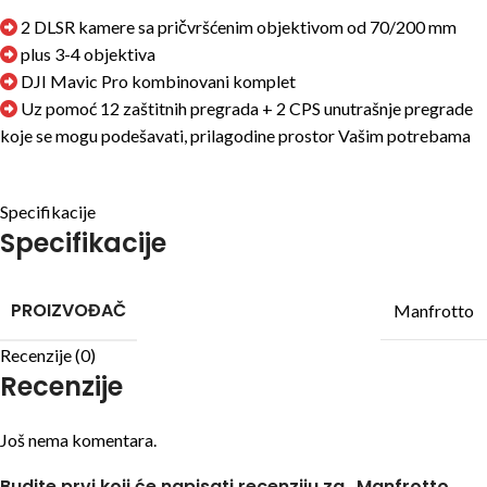
2 DLSR kamere sa pričvršćenim objektivom od 70/200 mm
plus 3-4 objektiva
DJI Mavic Pro kombinovani komplet
Uz pomoć 12 zaštitnih pregrada + 2 CPS unutrašnje pregrade
koje se mogu podešavati, prilagodine prostor Vašim potrebama
Specifikacije
Specifikacije
PROIZVOĐAČ
Manfrotto
Recenzije (0)
Recenzije
Još nema komentara.
Budite prvi koji će napisati recenziju za „Manfrotto