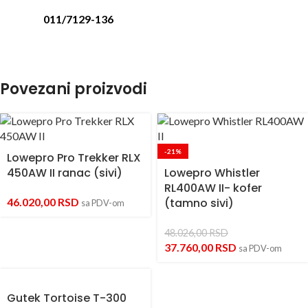
011/7129-136
Povezani proizvodi
-21%
Lowepro Pro Trekker RLX
450AW II ranac (sivi)
Lowepro Whistler
RL400AW II- kofer
46.020,00
RSD
(tamno sivi)
sa PDV-om
48.026,00
RSD
37.760,00
RSD
sa PDV-om
Gutek Tortoise T-300