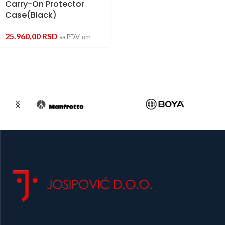
Carry-On Protector
Case(Black)
25.960,00
RSD
sa PDV-om