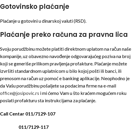
Gotovinsko plaćanje
Plaćanje u gotovini u dinarskoj valuti (RSD).
Plaćanje preko računa za pravna lica
Svoju porudžbinu možete platiti direktnom uplatom na račun naše
kompanije, uz obavezno navođenje odgovarajućeg poziva na broj
koji se generiše prilikom pravljenja profakture. Plaćanje možete
izvršiti standardnom uplatnicom u bilo kojoj pošti ili banci, ili
prenosom na račun uz pomoć e banking aplikacije. Neophodno je
da Vašu porudžbinu pošaljete sa podacima firme na e-mail
office@josipovic.rs
i mi ćemo Vam u što kraćem mogućem roku
poslati profakturu sta instrukcijama za plaćanje.
Call Centar 011/7129-107
011/7129-117