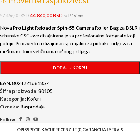
⚠ Proverite raspoloživost
44.840,00
RSD
57.466,00
RSD
sa PDV-om
Nova
Pro Light Reloader Spin-55 Camera Roller Bag
za DSLR i
vrhunske CSC-ove dizajnirana je za profesionalne fotografe koji
putuju. Proizveden i dizajniran specijalno za putnike, odgovara
međunarodnim veličinama ručnog prtljaga.
DODAJ U KORPU
EAN:
8024221681857
Šifra proizvoda:
80105
Kategorija:
Koferi
Oznaka:
Rasprodaja
Follow:
OPIS
SPECIFIKACIJE
RECENZIJE (0)
GARANCIJA I SERVIS