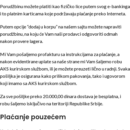
Porudžbinu možete platiti kao fizičko lice putem svog e-bankinga
i to platnim karticama koje podržavaju plaćanje preko Interneta.
Putem opcije “dodaj u korpu” na našem sajtu možete napraviti
porudžbinu, na koju će Vam naši prodavci odgovoriti odmah
nakon provere lagera.
Mi Vam pošaljemo profakturu sa instrukcijama za plaćanje, a
nakon evidentirane uplate sa naše strane mi Vam šaljemo robu
AKS kurirskom službom, ili je možete preuzeti lično u radnji. Svaka
pošiljka je osigurana kako prilikom pakovanja, tako i ugovorom
koji imamo sa AKS kurirskom službom.
Za sve pošiljke preko 20.000,00 dinara dostava je besplatna, i
robu šaljemo isključivo na teritoriji Republike Srbije.
Plaćanje pouzećem