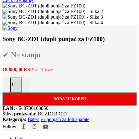
Click to enlarge
Sony BC-ZD1 (dupli punjač za FZ100)
✔ Na stanju
18.880,00
RSD
sa PDV-om
Sony BC-ZD1 (dupli punjač za FZ100) količina
-
+
DODAJ U KORPU
EAN:
4548736163850
Šifra proizvoda:
BCZD1B.CE7
Kategorija:
Baterije i punjači za fotoaparate
Follow:
Opis