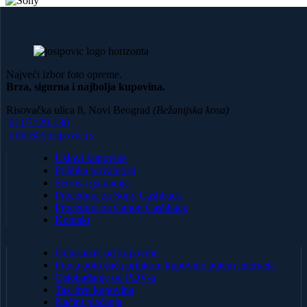
Najveći izbor foto opreme.
Brza, sigurna i najbolja kupovina.
Risovačka ulica 8, Novi Beograd
(Bežanijska kosa)
011/7129-136
office@josipovic.rs
Uslovi kupovine
Politika privatnosti
Servis i garancija
Procedura za Sony Cashback
Procedura za Canon Cashback
Kontakt
Odustanak od kupovine
Prava potrošača prilikom kupovine putem interneta
Oslobađanje od PDV-a
Tax free kupovina
Načini plaćanja