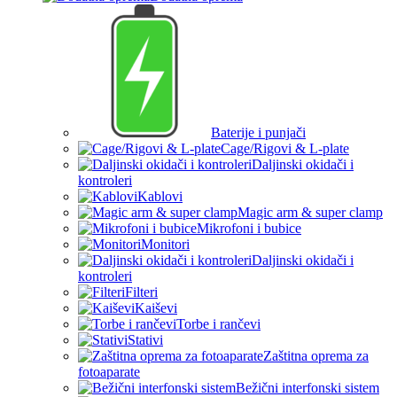
Baterije i punjači
Cage/Rigovi & L-plate
Daljinski okidači i
kontroleri
Kablovi
Magic arm & super clamp
Mikrofoni i bubice
Monitori
Daljinski okidači i
kontroleri
Filteri
Kaiševi
Torbe i rančevi
Stativi
Zaštitna oprema za
fotoaparate
Bežični interfonski sistem