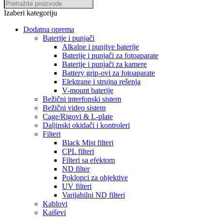
Izaberi kategoriju
Dodatna oprema
Baterije i punjači
Alkalne i punjive baterije
Baterije i punjači za fotoaparate
Baterije i punjači za kamere
Battery grip-ovi za fotoaparate
Elektrane i strujna rešenja
V-mount baterije
Bežični interfonski sistem
Bežični video sistem
Cage/Rigovi & L-plate
Daljinski okidači i kontroleri
Filteri
Black Mist filteri
CPL filteri
Filteri sa efektom
ND filter
Poklopci za objektive
UV filteri
Varijabilni ND filteri
Kablovi
Kaiševi