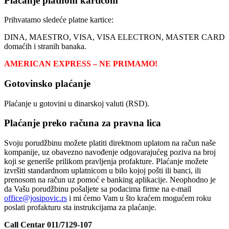
Plaćanje platnom karticom
Prihvatamo sledeće platne kartice:
DINA, MAESTRO, VISA, VISA ELECTRON, MASTER CARD
domaćih i stranih banaka.
AMERICAN EXPRESS – NE PRIMAMO!
Gotovinsko plaćanje
Plaćanje u gotovini u dinarskoj valuti (RSD).
Plaćanje preko računa za pravna lica
Svoju porudžbinu možete platiti direktnom uplatom na račun naše
kompanije, uz obavezno navođenje odgovarajućeg poziva na broj
koji se generiše prilikom pravljenja profakture. Plaćanje možete
izvršiti standardnom uplatnicom u bilo kojoj pošti ili banci, ili
prenosom na račun uz pomoć e banking aplikacije. Neophodno je
da Vašu porudžbinu pošaljete sa podacima firme na e-mail
office@josipovic.rs
i mi ćemo Vam u što kraćem mogućem roku
poslati profakturu sta instrukcijama za plaćanje.
Call Centar 011/7129-107