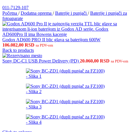
011-7129-107
Početna
/
Dodatna oprema
/
Baterije i punjači
/
Baterije i punjači za
fotoaparate
Godox AD600 PRO II blic glava sa baterijom 600W
106.082,00
RSD
sa PDV-om
Back to products
Sony DC-C1 USB Power Delivery (PD)
20.060,00
RSD
sa PDV-om