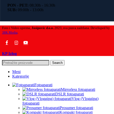
PON - PET:
08:30h - 16:30h
SUB:
09:00h - 13:00h
Foto i Video oprema,
Josipovic d.o.o.
2023, sva prava zadržana. Developed by
38K Media
.
KP Izlog
Search
Meni
Kategorije
Fotoaparati
Mirrorless fotoaparati
DSLR fotoaparati
Vlog (Vlogging)
fotoaparati
Prosumer fotoaparati
Kompakt fotoaparati