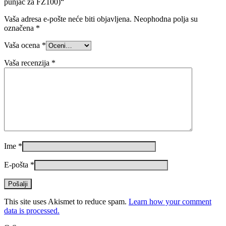
punjač za FZ100)“
Vaša adresa e-pošte neće biti objavljena.
Neophodna polja su
označena
*
Vaša ocena
*
Vaša recenzija
*
Ime
*
E-pošta
*
This site uses Akismet to reduce spam.
Learn how your comment
data is processed.