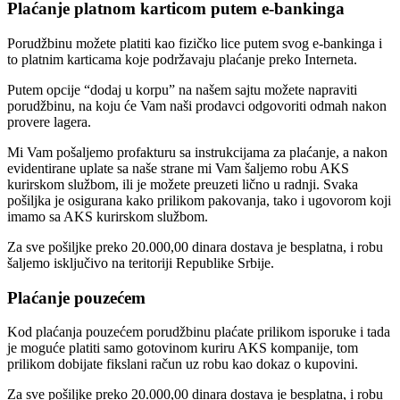
Plaćanje platnom karticom putem e-bankinga
Porudžbinu možete platiti kao fizičko lice putem svog e-bankinga i
to platnim karticama koje podržavaju plaćanje preko Interneta.
Putem opcije “dodaj u korpu” na našem sajtu možete napraviti
porudžbinu, na koju će Vam naši prodavci odgovoriti odmah nakon
provere lagera.
Mi Vam pošaljemo profakturu sa instrukcijama za plaćanje, a nakon
evidentirane uplate sa naše strane mi Vam šaljemo robu AKS
kurirskom službom, ili je možete preuzeti lično u radnji. Svaka
pošiljka je osigurana kako prilikom pakovanja, tako i ugovorom koji
imamo sa AKS kurirskom službom.
Za sve pošiljke preko 20.000,00 dinara dostava je besplatna, i robu
šaljemo isključivo na teritoriji Republike Srbije.
Plaćanje pouzećem
Kod plaćanja pouzećem porudžbinu plaćate prilikom isporuke i tada
je moguće platiti samo gotovinom kuriru AKS kompanije, tom
prilikom dobijate fikslani račun uz robu kao dokaz o kupovini.
Za sve pošiljke preko 20.000,00 dinara dostava je besplatna, i robu