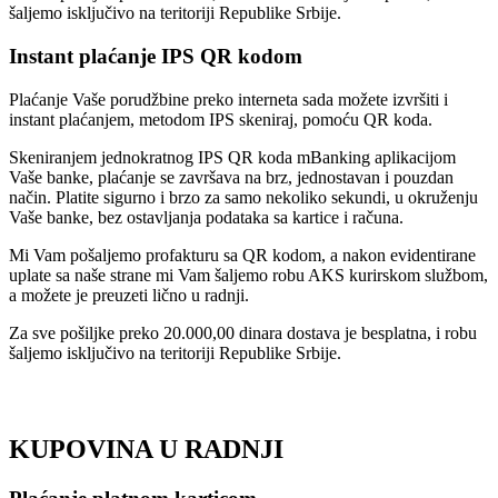
šaljemo isključivo na teritoriji Republike Srbije.
Instant plaćanje IPS QR kodom
Plaćanje Vaše porudžbine preko interneta sada možete izvršiti i
instant plaćanjem, metodom IPS skeniraj, pomoću QR koda.
Skeniranjem jednokratnog IPS QR koda mBanking aplikacijom
Vaše banke, plaćanje se završava na brz, jednostavan i pouzdan
način. Platite sigurno i brzo za samo nekoliko sekundi, u okruženju
Vaše banke, bez ostavljanja podataka sa kartice i računa.
Mi Vam pošaljemo profakturu sa QR kodom, a nakon evidentirane
uplate sa naše strane mi Vam šaljemo robu AKS kurirskom službom,
a možete je preuzeti lično u radnji.
Za sve pošiljke preko 20.000,00 dinara dostava je besplatna, i robu
šaljemo isključivo na teritoriji Republike Srbije.
KUPOVINA U RADNJI