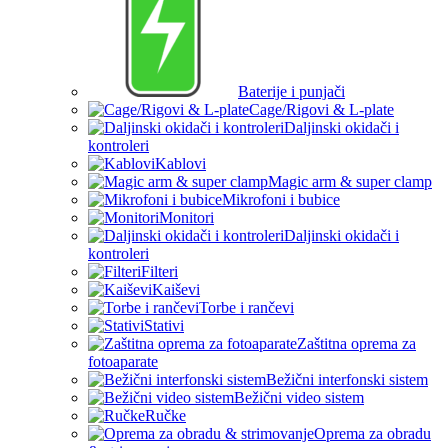
Baterije i punjači
Cage/Rigovi & L-plate
Daljinski okidači i
kontroleri
Kablovi
Magic arm & super clamp
Mikrofoni i bubice
Monitori
Daljinski okidači i
kontroleri
Filteri
Kaiševi
Torbe i rančevi
Stativi
Zaštitna oprema za
fotoaparate
Bežični interfonski sistem
Bežični video sistem
Ručke
Oprema za obradu