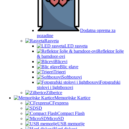
Dodatna oprema za
pozadine
Rasveta
LED rasveta
Reflektor šolje
& barndoor-ovi
Blicevi
Blic glave
Trigeri
Softboxovi
Fotografski
stolovi i lightboxovi
Zilberice
Memorijske Kartice
CFexpress
SD
Compact Flash
MicroSD
USB memorije
Hard diskovi