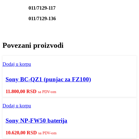
011/7129-117
011/7129-136
Povezani proizvodi
Dodaj u korpu
Sony BC-QZ1 (punjac za FZ100)
11.800,00
RSD
sa PDV-om
Dodaj u korpu
Sony NP-FW50 baterija
10.620,00
RSD
sa PDV-om