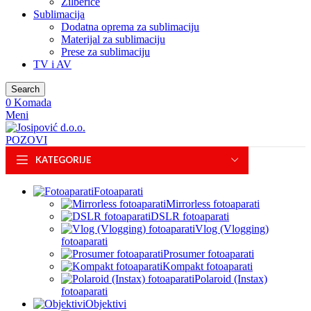
Zilberice
Sublimacija
Dodatna oprema za sublimaciju
Materijal za sublimaciju
Prese za sublimaciju
TV i AV
Search
0
Komada
Meni
POZOVI
KATEGORIJE
Fotoaparati
Mirrorless fotoaparati
DSLR fotoaparati
Vlog (Vlogging)
fotoaparati
Prosumer fotoaparati
Kompakt fotoaparati
Polaroid (Instax)
fotoaparati
Objektivi