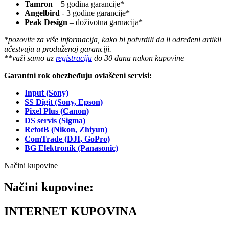
Tamron
– 5 godina garancije*
Angelbird
- 3 godine garancije*
Peak Design
– doživotna garnacija*
*pozovite za više informacija, kako bi potvrdili da li određeni artikli
učestvuju u produženoj garanciji.
**važi samo uz
registraciju
do 30 dana nakon kupovine
Garantni rok obezbeđuju ovlašćeni servisi:
Input (Sony)
SS Digit (Sony, Epson)
Pixel Plus (Canon)
DS servis (Sigma)
RefotB (Nikon, Zhiyun)
ComTrade (DJI, GoPro)
BG Elektronik (Panasonic)
Načini kupovine
Načini kupovine:
INTERNET KUPOVINA