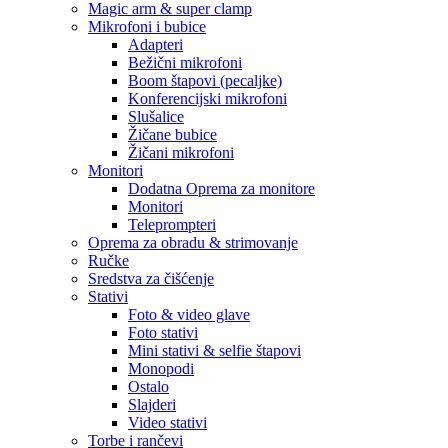
Magic arm & super clamp
Mikrofoni i bubice
Adapteri
Bežični mikrofoni
Boom štapovi (pecaljke)
Konferencijski mikrofoni
Slušalice
Žičane bubice
Žičani mikrofoni
Monitori
Dodatna Oprema za monitore
Monitori
Teleprompteri
Oprema za obradu & strimovanje
Ručke
Sredstva za čišćenje
Stativi
Foto & video glave
Foto stativi
Mini stativi & selfie štapovi
Monopodi
Ostalo
Slajderi
Video stativi
Torbe i rančevi