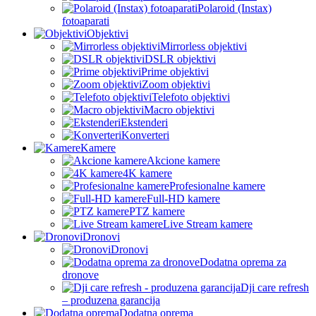
Polaroid (Instax)
fotoaparati
Objektivi
Mirrorless objektivi
DSLR objektivi
Prime objektivi
Zoom objektivi
Telefoto objektivi
Macro objektivi
Ekstenderi
Konverteri
Kamere
Akcione kamere
4K kamere
Profesionalne kamere
Full-HD kamere
PTZ kamere
Live Stream kamere
Dronovi
Dronovi
Dodatna oprema za
dronove
Dji care refresh
– produzena garancija
Dodatna oprema