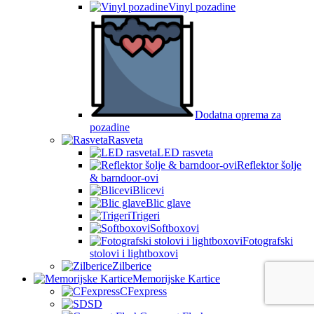
Vinyl pozadine
Dodatna oprema za
pozadine
Rasveta
LED rasveta
Reflektor šolje
& barndoor-ovi
Blicevi
Blic glave
Trigeri
Softboxovi
Fotografski
stolovi i lightboxovi
Zilberice
Memorijske Kartice
CFexpress
SD