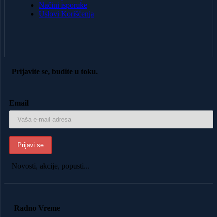
Načini isporuke
Uslovi Korišćenja
Prijavite se, budite u toku.
Email
Novosti, akcije, popusti...
Radno Vreme