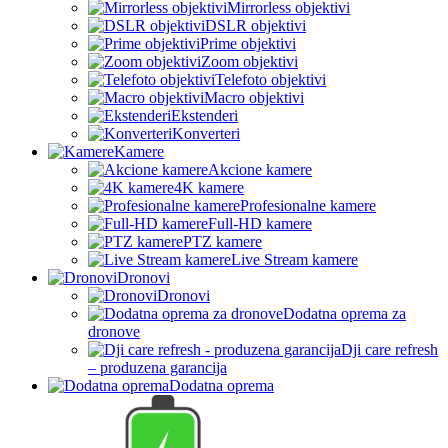
Mirrorless objektivi
DSLR objektivi
Prime objektivi
Zoom objektivi
Telefoto objektivi
Macro objektivi
Ekstenderi
Konverteri
Kamere
Akcione kamere
4K kamere
Profesionalne kamere
Full-HD kamere
PTZ kamere
Live Stream kamere
Dronovi
Dronovi
Dodatna oprema za
dronove
Dji care refresh
– produzena garancija
Dodatna oprema