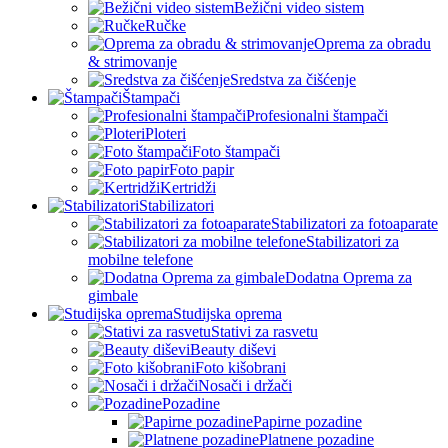
Bežični video sistem
Ručke
Oprema za obradu
& strimovanje
Sredstva za čišćenje
Štampači
Profesionalni štampači
Ploteri
Foto štampači
Foto papir
Kertridži
Stabilizatori
Stabilizatori za fotoaparate
Stabilizatori za
mobilne telefone
Dodatna Oprema za
gimbale
Studijska oprema
Stativi za rasvetu
Beauty diševi
Foto kišobrani
Nosači i držači
Pozadine
Papirne pozadine
Platnene pozadine