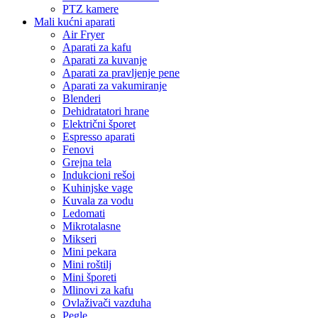
PTZ kamere
Mali kućni aparati
Air Fryer
Aparati za kafu
Aparati za kuvanje
Aparati za pravljenje pene
Aparati za vakumiranje
Blenderi
Dehidratatori hrane
Električni šporet
Espresso aparati
Fenovi
Grejna tela
Indukcioni rešoi
Kuhinjske vage
Kuvala za vodu
Ledomati
Mikrotalasne
Mikseri
Mini pekara
Mini roštilj
Mini šporeti
Mlinovi za kafu
Ovlaživači vazduha
Pegle