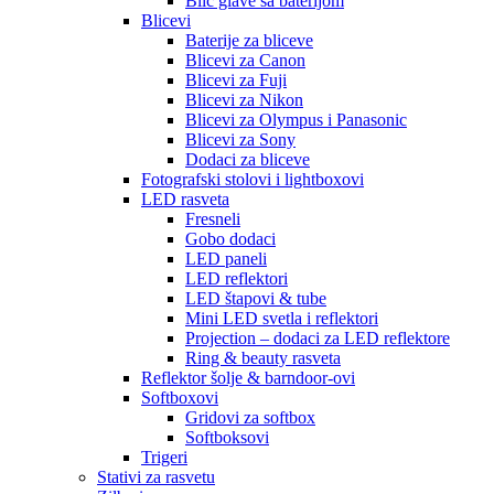
Blic glave sa baterijom
Blicevi
Baterije za bliceve
Blicevi za Canon
Blicevi za Fuji
Blicevi za Nikon
Blicevi za Olympus i Panasonic
Blicevi za Sony
Dodaci za bliceve
Fotografski stolovi i lightboxovi
LED rasveta
Fresneli
Gobo dodaci
LED paneli
LED reflektori
LED štapovi & tube
Mini LED svetla i reflektori
Projection – dodaci za LED reflektore
Ring & beauty rasveta
Reflektor šolje & barndoor-ovi
Softboxovi
Gridovi za softbox
Softboksovi
Trigeri
Stativi za rasvetu