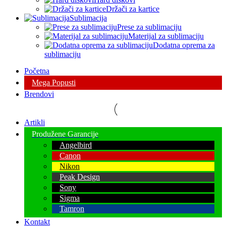
Držači za kartice
Sublimacija
Prese za sublimaciju
Materijal za sublimaciju
Dodatna oprema za
sublimaciju
Početna
Mega Popusti
Brendovi
Artikli
Produžene Garancije
Angelbird
Canon
Nikon
Peak Design
Sony
Sigma
Tamron
Kontakt