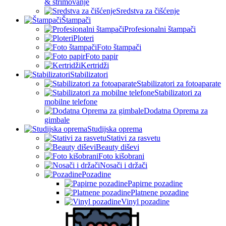
& strimovanje
Sredstva za čišćenje
Štampači
Profesionalni štampači
Ploteri
Foto štampači
Foto papir
Kertridži
Stabilizatori
Stabilizatori za fotoaparate
Stabilizatori za
mobilne telefone
Dodatna Oprema za
gimbale
Studijska oprema
Stativi za rasvetu
Beauty diševi
Foto kišobrani
Nosači i držači
Pozadine
Papirne pozadine
Platnene pozadine
Vinyl pozadine