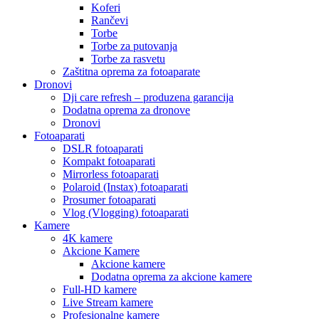
Koferi
Rančevi
Torbe
Torbe za putovanja
Torbe za rasvetu
Zaštitna oprema za fotoaparate
Dronovi
Dji care refresh – produzena garancija
Dodatna oprema za dronove
Dronovi
Fotoaparati
DSLR fotoaparati
Kompakt fotoaparati
Mirrorless fotoaparati
Polaroid (Instax) fotoaparati
Prosumer fotoaparati
Vlog (Vlogging) fotoaparati
Kamere
4K kamere
Akcione Kamere
Akcione kamere
Dodatna oprema za akcione kamere
Full-HD kamere
Live Stream kamere
Profesionalne kamere