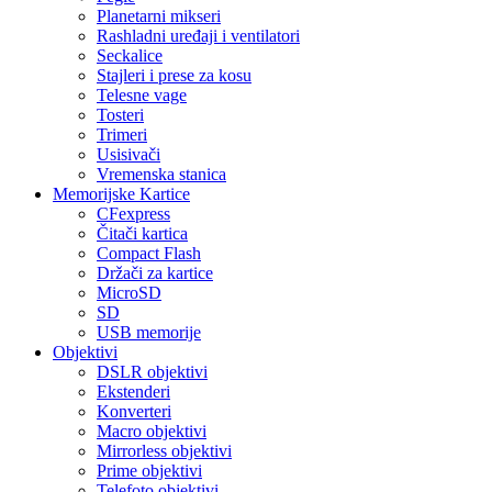
Planetarni mikseri
Rashladni uređaji i ventilatori
Seckalice
Stajleri i prese za kosu
Telesne vage
Tosteri
Trimeri
Usisivači
Vremenska stanica
Memorijske Kartice
CFexpress
Čitači kartica
Compact Flash
Držači za kartice
MicroSD
SD
USB memorije
Objektivi
DSLR objektivi
Ekstenderi
Konverteri
Macro objektivi
Mirrorless objektivi
Prime objektivi
Telefoto objektivi