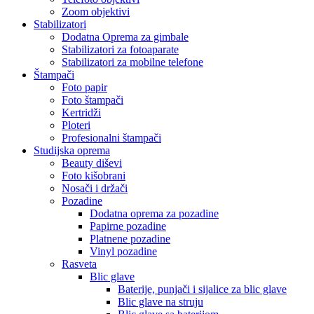
Zoom objektivi
Stabilizatori
Dodatna Oprema za gimbale
Stabilizatori za fotoaparate
Stabilizatori za mobilne telefone
Štampači
Foto papir
Foto štampači
Kertridži
Ploteri
Profesionalni štampači
Studijska oprema
Beauty diševi
Foto kišobrani
Nosači i držači
Pozadine
Dodatna oprema za pozadine
Papirne pozadine
Platnene pozadine
Vinyl pozadine
Rasveta
Blic glave
Baterije, punjači i sijalice za blic glave
Blic glave na struju