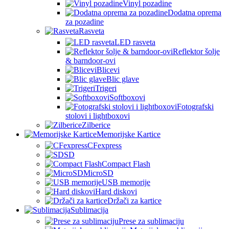
Vinyl pozadine
Dodatna oprema
za pozadine
Rasveta
LED rasveta
Reflektor šolje
& barndoor-ovi
Blicevi
Blic glave
Trigeri
Softboxovi
Fotografski
stolovi i lightboxovi
Zilberice
Memorijske Kartice
CFexpress
SD
Compact Flash
MicroSD
USB memorije
Hard diskovi
Držači za kartice
Sublimacija
Prese za sublimaciju