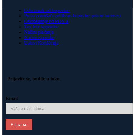
Odustanak od kupovine
Prava potrošača prilikom kupovine putem interneta
Oslobađanje od PDV-a
Tax free kupovina
Načini plaćanja
Načini isporuke
Uslovi Korišćenja
Prijavite se, budite u toku.
Email