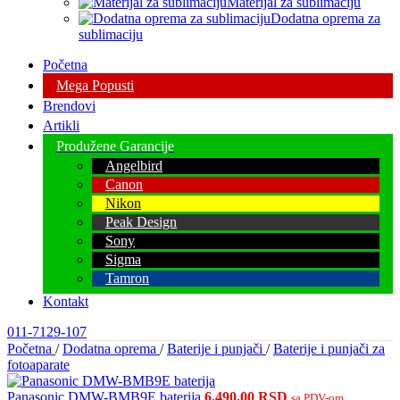
Materijal za sublimaciju
Dodatna oprema za
sublimaciju
Početna
Mega Popusti
Brendovi
Artikli
Produžene Garancije
Angelbird
Canon
Nikon
Peak Design
Sony
Sigma
Tamron
Kontakt
011-7129-107
Početna
/
Dodatna oprema
/
Baterije i punjači
/
Baterije i punjači za
fotoaparate
Panasonic DMW-BMB9E baterija
6.490,00
RSD
sa PDV-om