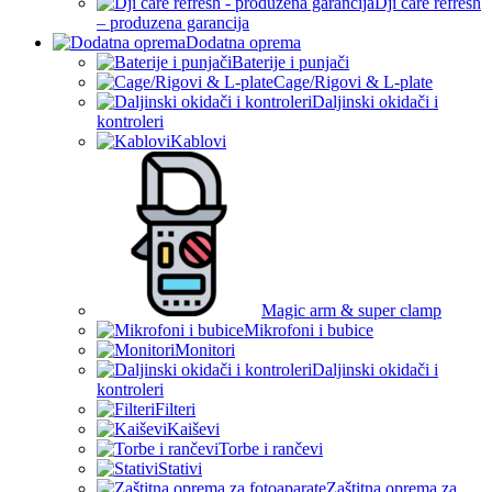
Dji care refresh
– produzena garancija
Dodatna oprema
Baterije i punjači
Cage/Rigovi & L-plate
Daljinski okidači i
kontroleri
Kablovi
Magic arm & super clamp
Mikrofoni i bubice
Monitori
Daljinski okidači i
kontroleri
Filteri
Kaiševi
Torbe i rančevi
Stativi
Zaštitna oprema za