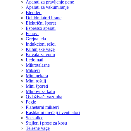
Aparati za pravljenje pene
Aparati za vakumiranje
Blenderi
Dehidratatori hrane
Električni šporet
Espresso aparati
Fenovi
Grejna tela
Indukcioni rešoi
Kuhinjske vage
Kuvala za vodu
Ledomati
Mikrotalasne
Mikseri
Mini pekara
Mini roštilj
Mini šporeti
Mlinovi za kafu
Ovlaživači vazduha
Pegle
Planetarni mikseri
Rashladni uređaji i ventilatori
Seckalice
Stajleri i prese za kosu
Telesne vage