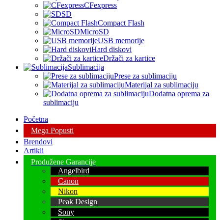
CFexpress
SD
Compact Flash
MicroSD
USB memorije
Hard diskovi
Držači za kartice
Sublimacija
Prese za sublimaciju
Materijal za sublimaciju
Dodatna oprema za
sublimaciju
Početna
Mega Popusti
Brendovi
Artikli
Produžene Garancije
Angelbird
Canon
Nikon
Peak Design
Sony