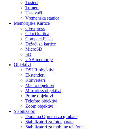
Tosteri
Trimeri
Usisivači
Vremenska stanica
Memorijske Kartice
CFexpress
Čitači kartica
Compact Flash
Držači za kartice
MicroSD
SD
USB memorije
Objektivi
DSLR objektivi
Ekstenderi
Konverteri
Macro objektivi
Mirrorless objektivi
Prime objektivi
Telefoto objektivi
Zoom objektivi
Stabilizatori
Dodatna Oprema za gimbale
Stabilizatori za fotoaparate
Stabilizatori za mobilne telefone