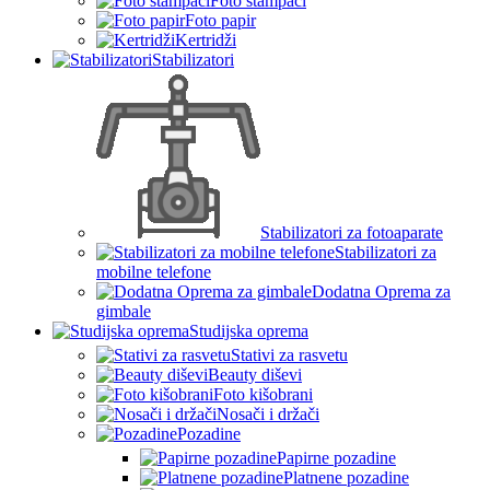
Foto štampači
Foto papir
Kertridži
Stabilizatori
Stabilizatori za fotoaparate
Stabilizatori za
mobilne telefone
Dodatna Oprema za
gimbale
Studijska oprema
Stativi za rasvetu
Beauty diševi
Foto kišobrani
Nosači i držači
Pozadine
Papirne pozadine
Platnene pozadine