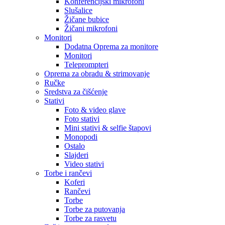
Konferencijski mikrofoni
Slušalice
Žičane bubice
Žičani mikrofoni
Monitori
Dodatna Oprema za monitore
Monitori
Teleprompteri
Oprema za obradu & strimovanje
Ručke
Sredstva za čišćenje
Stativi
Foto & video glave
Foto stativi
Mini stativi & selfie štapovi
Monopodi
Ostalo
Slajderi
Video stativi
Torbe i rančevi
Koferi
Rančevi
Torbe
Torbe za putovanja
Torbe za rasvetu