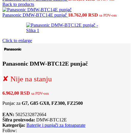
Back to products
Panasonic DMW-BTC14E punjač
18.762,00
RSD
sa PDV-om
Click to enlarge
Panasonic DMW-BTC12E punjač
✘ Nije na stanju
6.962,00
RSD
sa PDV-om
Punjac za
G7, G85 GX8, FZ300, FZ2500
EAN:
5025232872664
Šifra proizvoda:
DMW-BTC12E
Kategorija:
Baterije i punjači za fotoaparate
Follow: