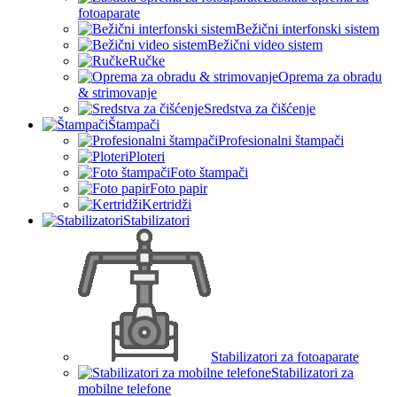
fotoaparate
Bežični interfonski sistem
Bežični video sistem
Ručke
Oprema za obradu
& strimovanje
Sredstva za čišćenje
Štampači
Profesionalni štampači
Ploteri
Foto štampači
Foto papir
Kertridži
Stabilizatori
Stabilizatori za fotoaparate
Stabilizatori za
mobilne telefone