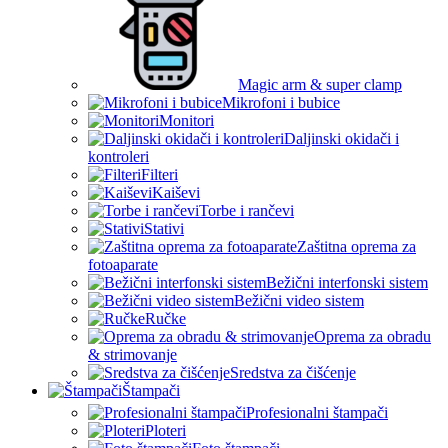
Magic arm & super clamp
Mikrofoni i bubice
Monitori
Daljinski okidači i
kontroleri
Filteri
Kaiševi
Torbe i rančevi
Stativi
Zaštitna oprema za
fotoaparate
Bežični interfonski sistem
Bežični video sistem
Ručke
Oprema za obradu
& strimovanje
Sredstva za čišćenje
Štampači
Profesionalni štampači
Ploteri