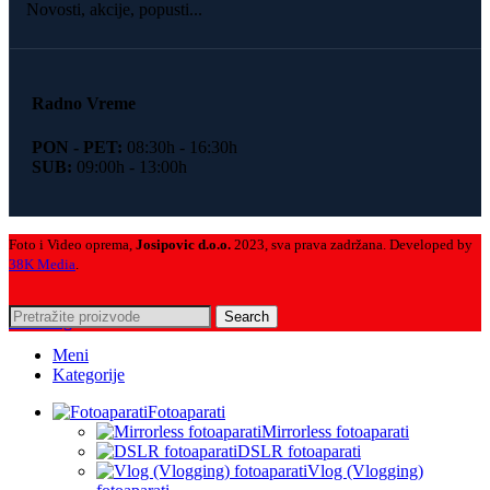
Novosti, akcije, popusti...
Radno Vreme
PON - PET:
08:30h - 16:30h
SUB:
09:00h - 13:00h
Foto i Video oprema,
Josipovic d.o.o.
2023, sva prava zadržana. Developed by
38K Media
.
Search
KP Izlog
Meni
Kategorije
Fotoaparati
Mirrorless fotoaparati
DSLR fotoaparati
Vlog (Vlogging)