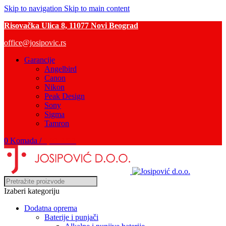
Skip to navigation
Skip to main content
Risovačka Ulica 8, 11077 Novi Beograd
office@josipovic.rs
Garancije
Angelbird
Canon
Nikon
Peak Design
Sony
Sigma
Tamron
0
Komada
/
0,00
RSD
Izaberi kategoriju
Dodatna oprema
Baterije i punjači