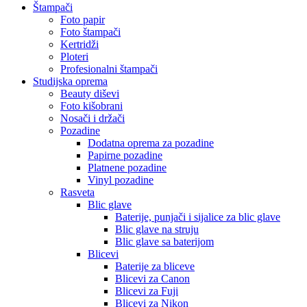
Štampači
Foto papir
Foto štampači
Kertridži
Ploteri
Profesionalni štampači
Studijska oprema
Beauty diševi
Foto kišobrani
Nosači i držači
Pozadine
Dodatna oprema za pozadine
Papirne pozadine
Platnene pozadine
Vinyl pozadine
Rasveta
Blic glave
Baterije, punjači i sijalice za blic glave
Blic glave na struju
Blic glave sa baterijom
Blicevi
Baterije za bliceve
Blicevi za Canon
Blicevi za Fuji
Blicevi za Nikon