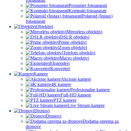
fotoaparati
Prosumer fotoaparati
Kompakt fotoaparati
Polaroid (Instax)
fotoaparati
Objektivi
Mirrorless objektivi
DSLR objektivi
Prime objektivi
Zoom objektivi
Telefoto objektivi
Macro objektivi
Ekstenderi
Konverteri
Kamere
Akcione kamere
4K kamere
Profesionalne kamere
Full-HD kamere
PTZ kamere
Live Stream kamere
Dronovi
Dronovi
Dodatna oprema za
dronove