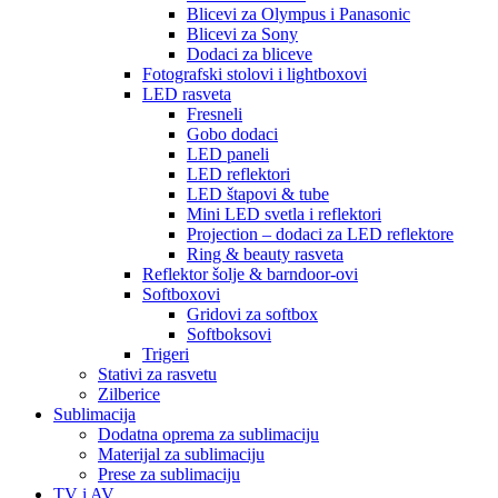
Blicevi za Olympus i Panasonic
Blicevi za Sony
Dodaci za bliceve
Fotografski stolovi i lightboxovi
LED rasveta
Fresneli
Gobo dodaci
LED paneli
LED reflektori
LED štapovi & tube
Mini LED svetla i reflektori
Projection – dodaci za LED reflektore
Ring & beauty rasveta
Reflektor šolje & barndoor-ovi
Softboxovi
Gridovi za softbox
Softboksovi
Trigeri
Stativi za rasvetu
Zilberice
Sublimacija
Dodatna oprema za sublimaciju
Materijal za sublimaciju
Prese za sublimaciju
TV i AV