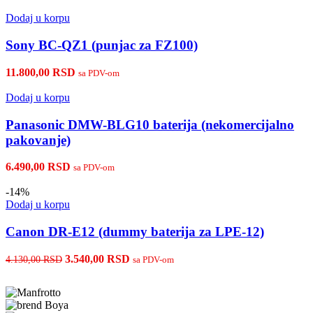
Dodaj u korpu
Sony BC-QZ1 (punjac za FZ100)
11.800,00
RSD
sa PDV-om
Dodaj u korpu
Panasonic DMW-BLG10 baterija (nekomercijalno
pakovanje)
6.490,00
RSD
sa PDV-om
-14%
Dodaj u korpu
Canon DR-E12 (dummy baterija za LPE-12)
Originalna
Trenutna
3.540,00
RSD
4.130,00
RSD
sa PDV-om
cena
cena
je
je:
bila:
3.540,00 RSD.
4.130,00 RSD.