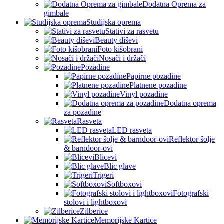
Dodatna Oprema za
gimbale
Studijska oprema
Stativi za rasvetu
Beauty diševi
Foto kišobrani
Nosači i držači
Pozadine
Papirne pozadine
Platnene pozadine
Vinyl pozadine
Dodatna oprema
za pozadine
Rasveta
LED rasveta
Reflektor šolje
& barndoor-ovi
Blicevi
Blic glave
Trigeri
Softboxovi
Fotografski
stolovi i lightboxovi
Zilberice
Memorijske Kartice