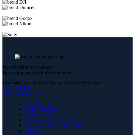
Najveći izbor foto opreme.
Brza, sigurna i najbolja kupovina.
Risovačka ulica 8, Novi Beograd
(Bežanijska kosa)
011/7129-136
office@josipovic.rs
Uslovi kupovine
Politika privatnosti
Servis i garancija
Procedura za Sony Cashback
Procedura za Canon Cashback
Kontakt