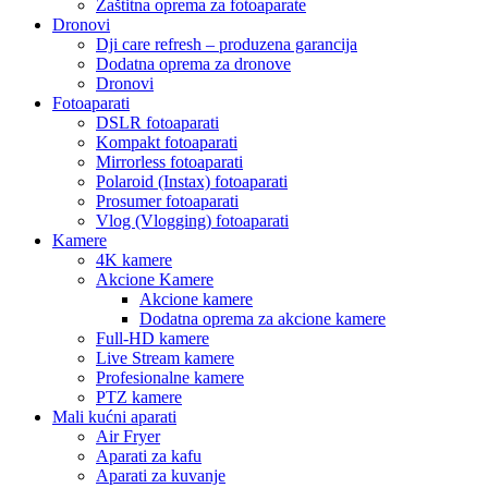
Zaštitna oprema za fotoaparate
Dronovi
Dji care refresh – produzena garancija
Dodatna oprema za dronove
Dronovi
Fotoaparati
DSLR fotoaparati
Kompakt fotoaparati
Mirrorless fotoaparati
Polaroid (Instax) fotoaparati
Prosumer fotoaparati
Vlog (Vlogging) fotoaparati
Kamere
4K kamere
Akcione Kamere
Akcione kamere
Dodatna oprema za akcione kamere
Full-HD kamere
Live Stream kamere
Profesionalne kamere
PTZ kamere
Mali kućni aparati
Air Fryer
Aparati za kafu
Aparati za kuvanje