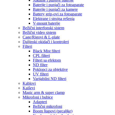
Alkalne i punjive baterije
Baterije i punjači za fotoaparate
Baterije i punjači za kamere
Battery grip-ovi za fotoaparate
Elektrane i strujna rešenja
V-mount baterije
Bežični interfonski sistem
Bežični video sistem
Cage/Rigovi & L-plate
Daljinski okidači i kontroleri
Filteri
Black Mist filteri
CPL filteri
Filteri sa efektom
ND filter
Poklopci za objektive
UV filteri
Varijabilni ND filteri
Kablovi
Kaiševi
Magic arm & super clamp
Mikrofoni i bubice
Adapteri
Bežični mikrofoni
Boom štapovi (pecaljke)