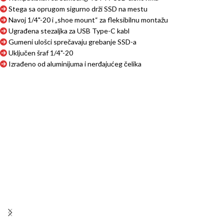
Stega sa oprugom sigurno drži SSD na mestu
Navoj 1/4"-20 i „shoe mount“ za fleksibilnu montažu
Ugrađena stezaljka za USB Type-C kabl
Gumeni ulošci sprečavaju grebanje SSD-a
Uključen šraf 1/4"-20
Izrađeno od aluminijuma i nerđajućeg čelika