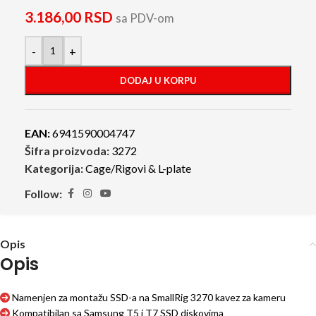
3.186,00
RSD
sa PDV-om
-
+
DODAJ U KORPU
EAN:
6941590004747
Šifra proizvoda:
3272
Kategorija:
Cage/Rigovi & L-plate
Follow:
Opis
Opis
Namenjen za montažu SSD-a na SmallRig 3270 kavez za kameru
Kompatibilan sa Samsung T5 i T7 SSD diskovima