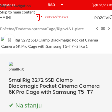
RSD
0
GARANCIJE
/
0,00
RSD
Skip to navigation
Skip to main content
EUR
POZOVI
MENI
Početna
/
Dodatna oprema
/
Cage/Rigovi & L-plate
Click to enlarge
SmallRig 3272 SSD Clamp
Blackmagic Pocket Cinema Camera
6K Pro Cage with Samsung T5-T7
✔ Na stanju