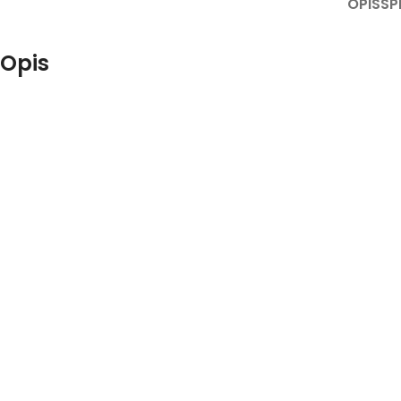
OPIS
SP
Opis