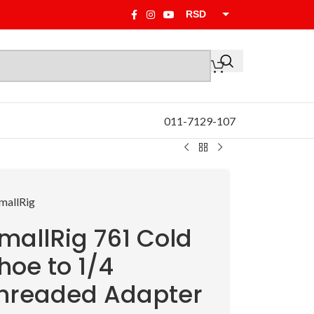
RSD
EUR
011-7129-107
mallRig 761 Cold
hoe to 1/4
hreaded Adapter