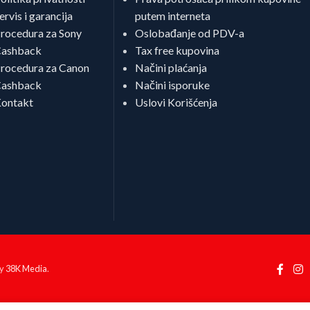
ervis i garancija
putem interneta
rocedura za Sony
Oslobađanje od PDV-a
ashback
Tax free kupovina
rocedura za Canon
Načini plaćanja
ashback
Načini isporuke
ontakt
Uslovi Korišćenja
by
38K Media
.