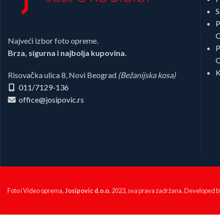
S
P
C
Najveći izbor foto opreme.
P
Brza, sigurna i najbolja kupovina.
C
K
Risovačka ulica 8, Novi Beograd
(Bežanijska kosa)
011/7129-136
office@josipovic.rs
Foto i Video oprema,
Josipovic d.o.o.
2023, sva prava zadržana. Developed 