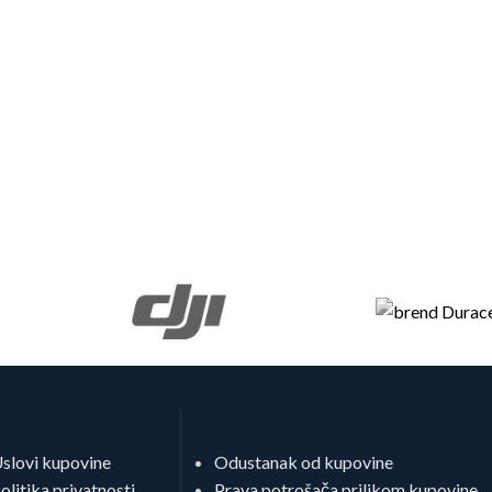
slovi kupovine
Odustanak od kupovine
olitika privatnosti
Prava potrošača prilikom kupovine