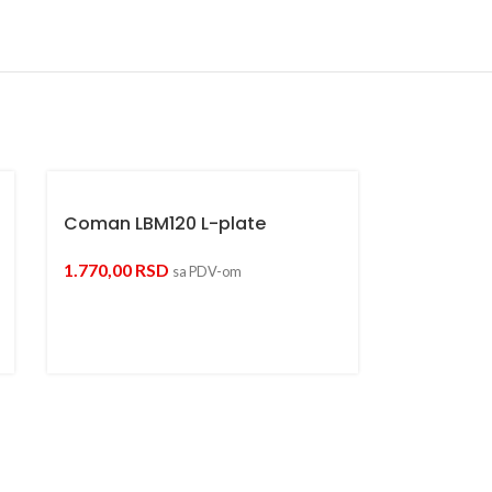
Coman LBM120 L-plate
1.770,00
RSD
sa PDV-om