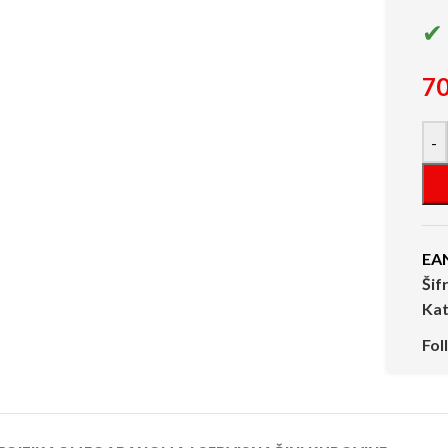
✔ 
7
-
EA
Šif
Kat
Fol