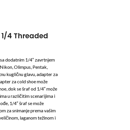
 1/4 Threaded
sa dodatnim 1/4″ zavrtnjem
 Nikon, Olimpus, Pentak,
tnu kugličnu glavu, adapter za
Adapter za cold shoe može
hoe, dok se šraf od 1/4″ može
ma u različitim scenarijima i
ođe, 1/4″ šraf se može
pom za snimanje prema vašim
eličinom, laganom težinom i