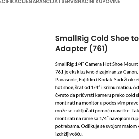
ECIFIKACIJE
GARANCIJA I SERVIS
NAČINI KUPOVINE
SmallRig Cold Shoe to
Adapter (761)
SmallRig 1/4″ Camera Hot Shoe Mount 
761 je ekskluzivno dizajniran za Canon,
Panasonic, Fujifilm i Kodak. Sadrži okre
hot shoe, šraf od 1/4″ i krilnu maticu. 
čvrsto da pričvrsti kameru preko cold s
montirati na monitor u podesivim pravci
može se zaključati pomoću navrtke. Tak
montirati na rame sa 1/4″ navojnom ru
potrebama. Odlikuje se svojom malom v
izdržljivošću.