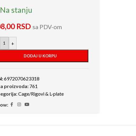
Na stanju
08,00
RSD
sa PDV-om
+
DODAJ U KORPU
N:
6972070623318
ra proizvoda:
761
egorija:
Cage/Rigovi & L-plate
low: