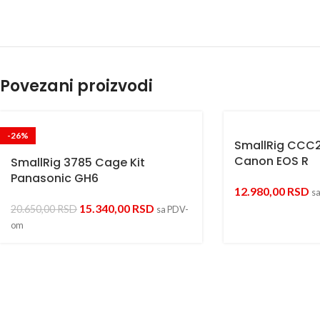
Povezani proizvodi
-26%
SmallRig CCC
Canon EOS R
SmallRig 3785 Cage Kit
Panasonic GH6
12.980,00
RSD
s
15.340,00
RSD
20.650,00
RSD
sa PDV-
om