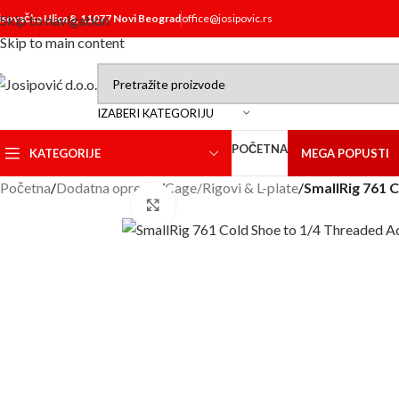
isovačka Ulica 8, 11077 Novi Beograd
Skip to navigation
office@josipovic.rs
Skip to main content
IZABERI KATEGORIJU
POČETNA
KATEGORIJE
MEGA POPUSTI
Početna
/
Dodatna oprema
/
Cage/Rigovi & L-plate
/
SmallRig 761 
Click to enlarge