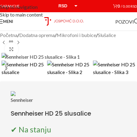
RSD
0
GARANCIJE
/
0,00
RSD
Skip to navigation
Skip to main content
EUR
POZOVI
MENI
Početna
/
Dodatna oprema
/
Mikrofoni i bubice
/
Slušalice
Click to enlarge
Sennheiser HD 25 slusalice
✔ Na stanju