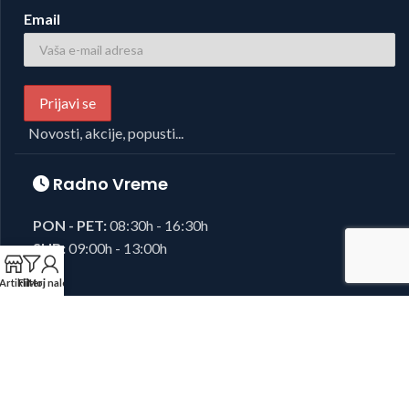
Email
Novosti, akcije, popusti...
Radno Vreme
PON - PET:
08:30h - 16:30h
SUB:
09:00h - 13:00h
Artikli
Filteri
Moj nalog
Foto i Video oprema,
Josipovic d.o.o.
2023, sva prava zadržana.
Developed by
38K Media
.