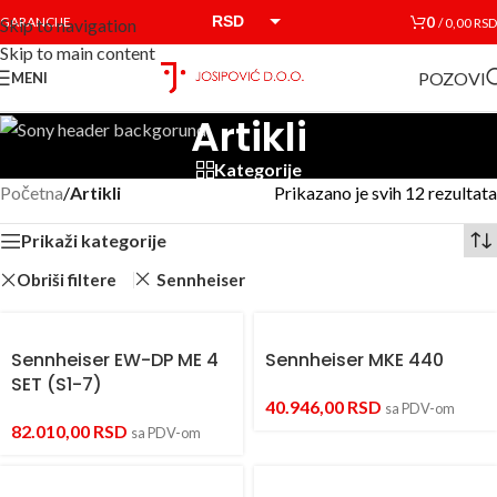
RSD
0
GARANCIJE
/
0,00
RSD
Skip to navigation
Skip to main content
EUR
POZOVI
MENI
Artikli
Kategorije
Početna
/
Artikli
Prikazano je svih 12 rezultata
Prikaži kategorije
Obriši filtere
Sennheiser
Sennheiser EW-DP ME 4
Sennheiser MKE 440
SET (S1-7)
40.946,00
RSD
sa PDV-om
82.010,00
RSD
sa PDV-om