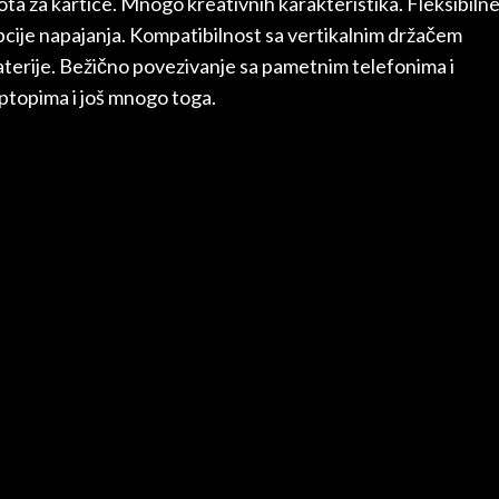
ota za kartice. Mnogo kreativnih karakteristika. Fleksibiln
pcije napajanja. Kompatibilnost sa vertikalnim držačem
aterije. Bežično povezivanje sa pametnim telefonima i
aptopima i još mnogo toga.