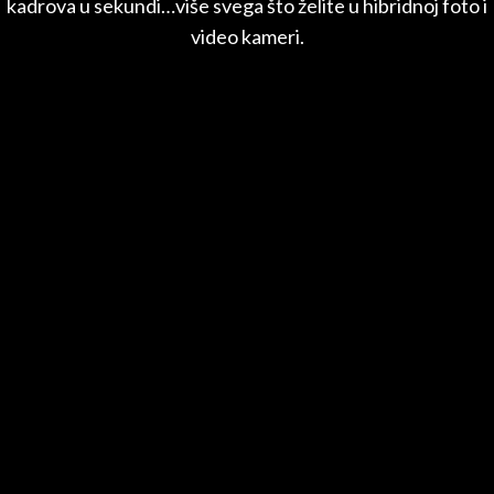
kadrova u sekundi…više svega što želite u hibridnoj foto i
video kameri.