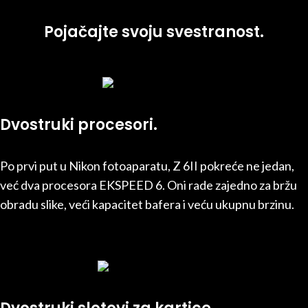
Pojačajte svoju svestranost.
Dvostruki procesori.
Po prvi put u Nikon fotoaparatu, Z 6II pokreće ne jedan,
već dva procesora EKSPEED 6. Oni rade zajedno za bržu
obradu slike, veći kapacitet bafera i veću ukupnu brzinu.