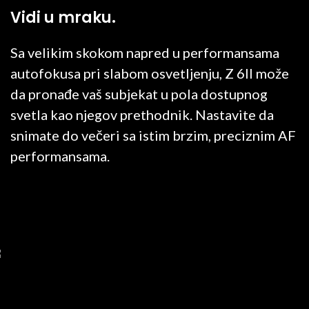
Vidi u mraku.
Sa velikim skokom napred u performansama
autofokusa pri slabom osvetljenju, Z 6II može
da pronađe vaš subjekat u pola dostupnog
svetla kao njegov prethodnik. Nastavite da
snimate do večeri sa istim brzim, preciznim AF
performansama.