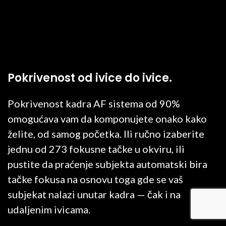
Pokrivenost od ivice do ivice.
Pokrivenost kadra AF sistema od 90%
omogućava vam da komponujete onako kako
želite, od samog početka. Ili ručno izaberite
jednu od 273 fokusne tačke u okviru, ili
pustite da praćenje subjekta automatski bira
tačke fokusa na osnovu toga gde se vaš
subjekat nalazi unutar kadra — čak i na
udaljenim ivicama.