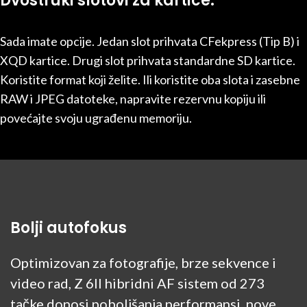
Dvostruki slotovi za kartice.
Sada imate opcije. Jedan slot prihvata CFekpress (Tip B) i
XQD kartice. Drugi slot prihvata standardne SD kartice.
Koristite format koji želite. Ili koristite oba slota i zasebne
RAW i JPEG datoteke, napravite rezervnu kopiju ili
povećajte svoju ugrađenu memoriju.
Bolji autofokus
Optimizovan za fotografije, brze sekvence i
video rad, Z 6II hibridni AF sistem od 273
tačke donosi poboljšanja performansi, nove