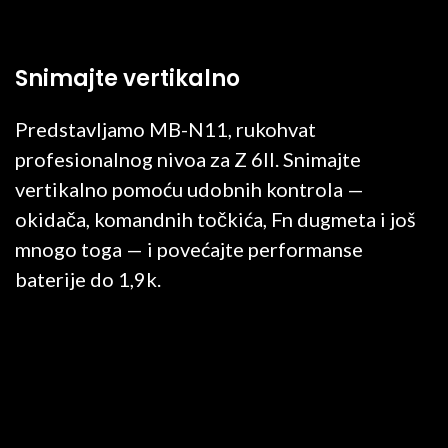
Snimajte vertikalno
Predstavljamo MB-N11, rukohvat
profesionalnog nivoa za Z 6II. Snimajte
vertikalno pomoću udobnih kontrola —
okidača, komandnih točkića, Fn dugmeta i još
mnogo toga — i povećajte performanse
baterije do 1,9k.