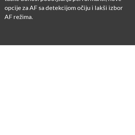
opcije za AF sa detekcijom očiju i lakši izbor
AF režima.