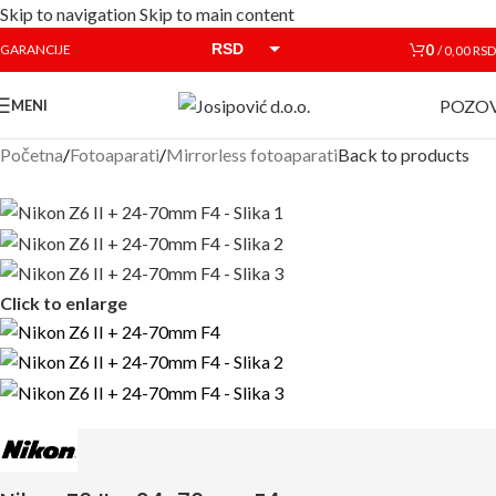
Skip to navigation
Skip to main content
RSD
0
GARANCIJE
/
0,00
RSD
EUR
POZOV
MENI
Početna
/
Fotoaparati
/
Mirrorless fotoaparati
Back to products
Click to enlarge