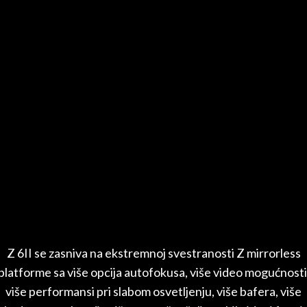
Z 6II se zasniva na ekstremnoj svestranosti Z mirrorless
platforme sa više opcija autofokusa, više video mogućnosti
više performansi pri slabom osvetljenju, više bafera, više