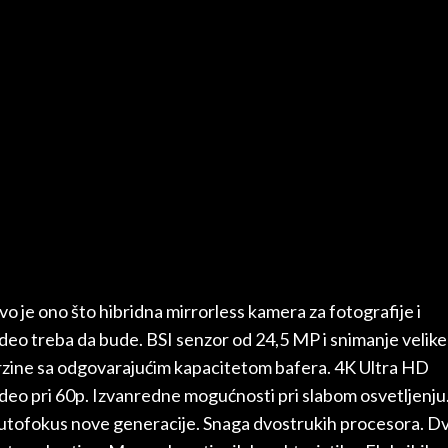
vo je ono što hibridna mirrorless kamera za fotografije i
ideo treba da bude. BSI senzor od 24,5 MP i snimanje velike
rzine sa odgovarajućim kapacitetom bafera. 4K Ultra HD
ideo pri 60p. Izvanredne mogućnosti pri slabom osvetljenju
utofokus nove generacije. Snaga dvostrukih procesora. D