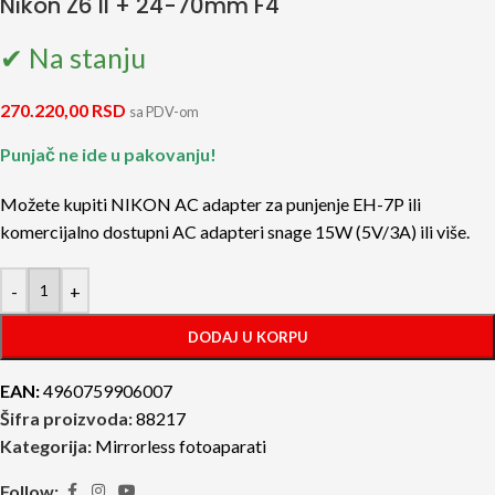
Nikon Z6 II + 24-70mm F4
✔ Na stanju
270.220,00
RSD
sa PDV-om
Punjač ne ide u pakovanju!
Možete kupiti NIKON AC adapter za punjenje EH-7P ili
komercijalno dostupni AC adapteri snage 15W (5V/3A) ili više.
-
+
DODAJ U KORPU
EAN:
4960759906007
Šifra proizvoda:
88217
Kategorija:
Mirrorless fotoaparati
Follow: