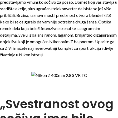
predstavljamo vrhunsko sočivo za posao. Domet koji vas stavlja u
središte akcije, plus ugrađeni telekonverter da biste se još više
približili. Brzina, raznovrsnost i preciznost otvora blende f/2,8
kako bi se osiguralo da vam nije potrebna druga šansa. Optika
remek dela koja beleži intenzivne trenutke sa ogromnim
detaljima. Sve u izbalansiranom, laganom, briljantno dizajniranom
objektivu koji je omogućen Nikonovim Z bajonetom. Uparite ga
sa Z 9 i imaćete najneverovatniji komplet za sport, akciju i divlje
životinje u Nikon istoriji.
„Svestranost ovog