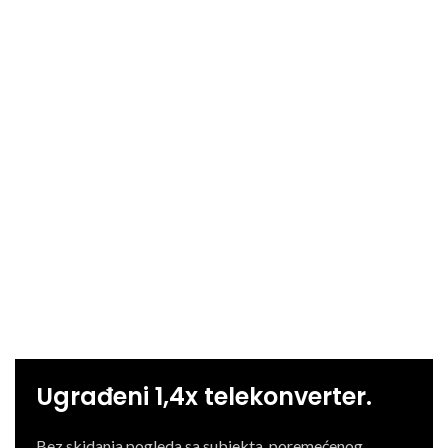
Ugrađeni 1,4x telekonverter.
Bez skidanja pogleda sa subjekta, poremećenog