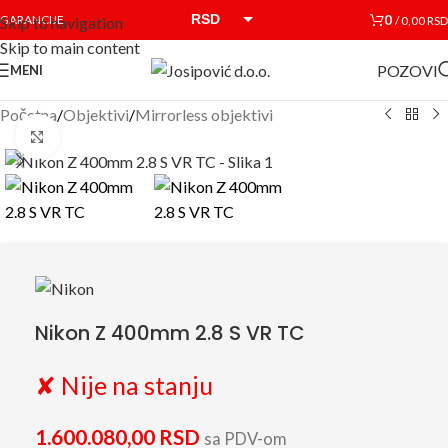
RSD
0
GARANCIJE
/
0,00
RSD
Skip to navigation
Skip to main content
EUR
POZOVI
MENI
Početna
/
Objektivi
/
Mirrorless objektivi
Click to enlarge
Nikon Z 400mm 2.8 S VR TC
✘ Nije na stanju
1.600.080,00
RSD
sa PDV-om