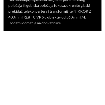
položaja ili gubitka položaja fokusa, okrenite glatki
prekidač telekonvertera i transformišite NIKKOR Z
400 mm f/2.8 TC VR S u objektiv od 560 mm f/4.
Dodatni domet je na dohvat ruke.