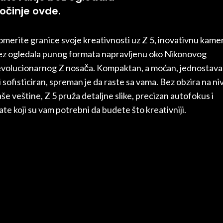
očinje ovde.
omerite granice svoje kreativnosti uz Z 5, inovativnu kame
ez ogledala punog formata napravljenu oko Nikonovog
evolucionarnog Z nosača. Kompaktan, a moćan, jednostava
i sofisticiran, spreman je da raste sa vama. Bez obzira na ni
še veštine, Z 5 pruža detaljne slike, precizan autofokus i
ate koji su vam potrebni da budete što kreativniji.