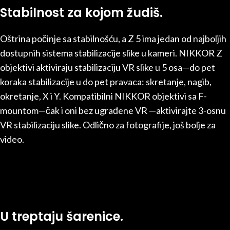
Stabilnost za kojom žudiš.
Oštrina počinje sa stabilnošću, a Z 5 ima jedan od najboljih
dostupnih sistema stabilizacije slike u kameri. NIKKOR Z
objektivi aktiviraju stabilizaciju VR slike u 5 osa—do pet
koraka stabilizacije u do pet pravaca: skretanje, nagib,
okretanje, X i Y. Kompatibilni NIKKOR objektivi sa F-
mountom—čak i oni bez ugrađene VR —aktivirajte 3-osnu
VR stabilizaciju slike. Odlično za fotografije, još bolje za
video.
U treptaju šarenice.