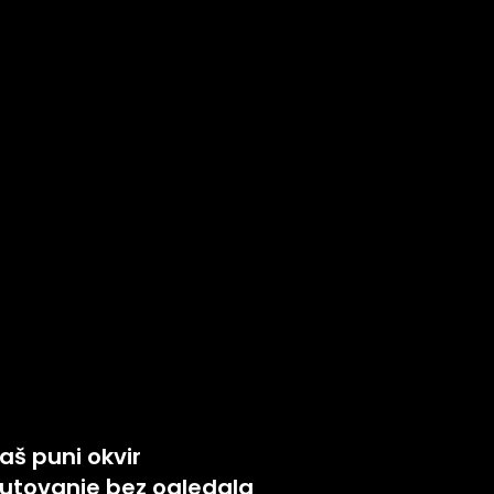
aš puni okvir
utovanje bez ogledala