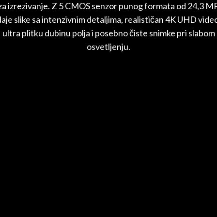
za izrezivanje. Z 5 CMOS senzor punog formata od 24,3 M
aje slike sa intenzivnim detaljima, realističan 4K UHD vide
ultra plitku dubinu polja i posebno čiste snimke pri slabom
osvetljenju.