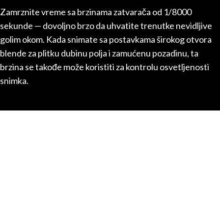
Zamrznite vreme sa brzinama zatvarača od 1/8000
sekunde — dovoljno brzo da uhvatite trenutke nevidljive
golim okom. Kada snimate sa postavkama širokog otvora
blende za plitku dubinu polja i zamućenu pozadinu, ta
brzina se takođe može koristiti za kontrolu osvetljenosti
snimka.