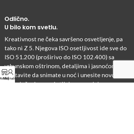
Odlično.
U bilo kom svetlu.
Kreativnost ne čeka savršeno osvetljenje, pa
tako ni Z 5. Njegova ISO osetljivost ide sve do
ISO 51.200 (proširivo do ISO 102.400) sa
vrhunskom oštrinom, detaljima i jasnoćom.
Nastavite da snimate u noć i unesite novo
Artikli
Moj nalog
raspoloženje u svoj stil dramom slabog
osvetljenja.