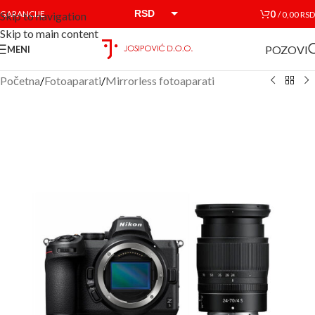
RSD
0
GARANCIJE
/
0,00
RSD
Skip to navigation
Skip to main content
EUR
POZOVI
MENI
Početna
/
Fotoaparati
/
Mirrorless fotoaparati