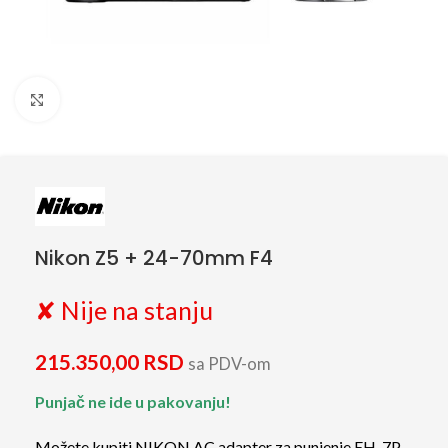
Click to enlarge
Nikon Z5 + 24-70mm F4
✘ Nije na stanju
215.350,00
RSD
sa PDV-om
Punjač ne ide u pakovanju!
Možete kupiti NIKON AC adapter za punjenje EH-7P