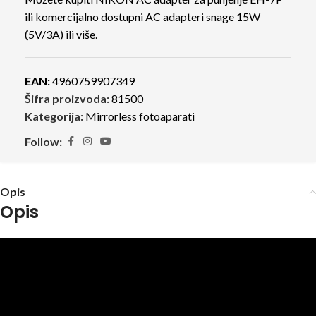
ili komercijalno dostupni AC adapteri snage 15W
(5V/3A) ili više.
EAN:
4960759907349
Šifra proizvoda:
81500
Kategorija:
Mirrorless fotoaparati
Follow:
Opis
Opis