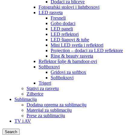
Dodaci za bliceve
Fotografski stolovi i lightboxovi
LED rasveta
Fresneli
Gobo dodaci
LED paneli
LED reflektori
LED štapovi & tube
Mini LED svetla i reflektori
Projection – dodaci za LED reflektore
Ring & beauty rasveta
Reflektor šolje & barndoor-ovi
Softboxovi
Gridovi za softbox
Softboksovi
Trigeri
Stativi za rasvetu
Zilberice
Sublimacija
Dodatna oprema za sublimaciju
Materijal za sublimaciju
Prese za sublimaciju
TV i AV
Search