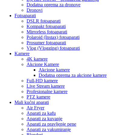
Dodatna oprema za dronove
Dronovi
Fotoaparati
DSLR fotoaparati
Kompakt fotoaparati
Mirrorless fotoaparati
Polaroid (Instax) fotoaparati
Prosumer fotoaparati
Vlog (Vlogging) fotoaparati
Kamere
4K kamere
Akcione Kamere
Akcione kamere
Dodatna oprema za akcione kamere
Full-HD kamere
Live Stream kamere
Profesionalne kamere
PTZ kamere
Mali kućni aparati
Air Fryer
Aparati za kafu
Aparati za kuvanje
Aparati za pravljenje pene
Aparati za vakumiranje
Blenderi