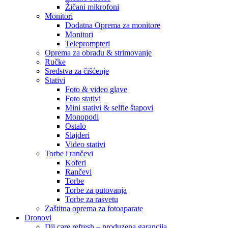
Žičani mikrofoni
Monitori
Dodatna Oprema za monitore
Monitori
Teleprompteri
Oprema za obradu & strimovanje
Ručke
Sredstva za čišćenje
Stativi
Foto & video glave
Foto stativi
Mini stativi & selfie štapovi
Monopodi
Ostalo
Slajderi
Video stativi
Torbe i rančevi
Koferi
Rančevi
Torbe
Torbe za putovanja
Torbe za rasvetu
Zaštitna oprema za fotoaparate
Dronovi
Dji care refresh – produzena garancija