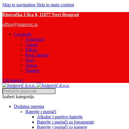
Skip to navigation
Skip to main content
Risovačka Ulica 8, 11077 Novi Beograd
office@josipovic.rs
Garancije
Angelbird
Canon
Nikon
Peak Design
Sony
Sigma
Tamron
0
Komada
/
0,00
RSD
Izaberi kategoriju
Dodatna oprema
Baterije i punjači
Alkalne i punjive baterije
Baterije i punjači za fotoaparate
Baterije i punjači za kamere