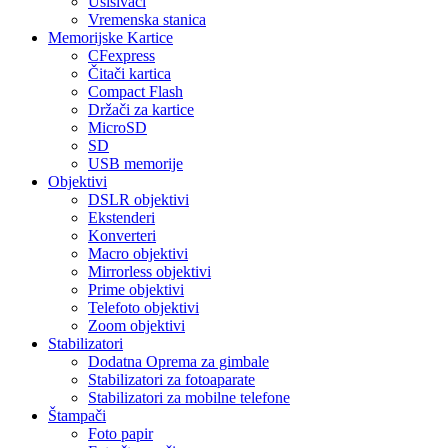
Usisivači
Vremenska stanica
Memorijske Kartice
CFexpress
Čitači kartica
Compact Flash
Držači za kartice
MicroSD
SD
USB memorije
Objektivi
DSLR objektivi
Ekstenderi
Konverteri
Macro objektivi
Mirrorless objektivi
Prime objektivi
Telefoto objektivi
Zoom objektivi
Stabilizatori
Dodatna Oprema za gimbale
Stabilizatori za fotoaparate
Stabilizatori za mobilne telefone
Štampači
Foto papir