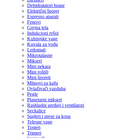
Dehidratatori hrane
Električni šporet
Espresso aparati
Fenovi
Grejna tela
Indukcioni rešoi
Kuhinjske vage
Kuvala za vodu
Ledomati
Mikrotalasne
Mikseri
Mini pekara
Mini roštilj
Mini šporeti
Mlinovi za kafu
Ovlaživači vazduha
Pegle
Planetarni mikseri
Rashladni uređaji i ventilatori
Seckalice
Stajleri i prese za kosu
Telesne vage
Tosteri
Trimeri