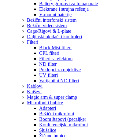
Battery grip-ovi za fotoaparate
Elektrane i strujna rešenja
V-mount baterije
Bežični interfonski sistem
Bežični video sistem
Cage/Rigovi & L-plate
Daljinski okidači i kontroleri
Filteri
Black Mist filteri
CPL filteri
Filteri sa efektom
ND filter
Poklopci za objektive
UV filteri
Varijabilni ND filteri
Kablovi
Kaiševi
Magic arm & super clamp
Mikrofoni i bubice
Adapteri
Bežični mikrofoni
Boom štapovi (pecaljke)
Konferencijski mikrofoni
Slušalice
Žičane bubice