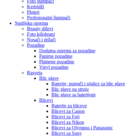
Foto štampači
Kertridži
Ploteri
Profesionalni štampači
Studijska oprema
Beauty diševi
Foto kišobrani
Nosači i držači
Pozadine
Dodatna oprema za pozadine
Papirne pozadine
Platnene pozadine
Vinyl pozadine
Rasveta
Blic glave
Baterije, punjači i sijalice za blic glave
Blic glave na struju
Blic glave sa baterijom
Blicevi
Baterije za bliceve
Blicevi za Canon
Blicevi za Fuji
Blicevi za Nikon
Blicevi za Olympus i Panasonic
Blicevi za Sony