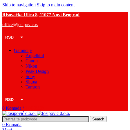
Skip to navigation
Skip to main content
Risovačka Ulica 8, 11077 Novi Beograd
office@josipovic.rs
RSD
EUR
Garancije
Angelbird
Canon
Nikon
Peak Design
Sony
Sigma
Tamron
RSD
0
Komada
/
0,00
RSD
EUR
Search
0
Komada
Meni