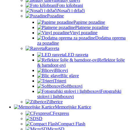
Beauty diševi
Foto kišobrani
Nosači i držači
Pozadine
Papirne pozadine
Platnene pozadine
Vinyl pozadine
Dodatna oprema
za pozadine
Rasveta
LED rasveta
Reflektor šolje
& barndoor-ovi
Blicevi
Blic glave
Trigeri
Softboxovi
Fotografski
stolovi i lightboxovi
Zilberice
Memorijske Kartice
CFexpress
SD
Compact Flash
MicroSD