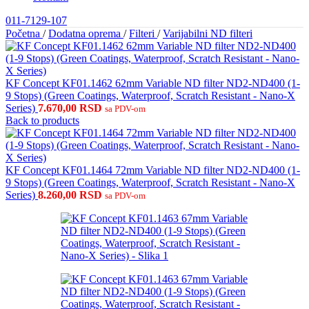
011-7129-107
Početna
/
Dodatna oprema
/
Filteri
/
Varijabilni ND filteri
KF Concept KF01.1462 62mm Variable ND filter ND2-ND400 (1-
9 Stops) (Green Coatings, Waterproof, Scratch Resistant - Nano-X
Series)
7.670,00
RSD
sa PDV-om
Back to products
KF Concept KF01.1464 72mm Variable ND filter ND2-ND400 (1-
9 Stops) (Green Coatings, Waterproof, Scratch Resistant - Nano-X
Series)
8.260,00
RSD
sa PDV-om