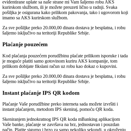
evidentirane uplate sa naše strane mi Vam šaljemo robu AKS
kurirskom službom, ili je možete preuzeti lično u radnji. Svaka
pošiljka je osigurana kako prilikom pakovanja, tako i ugovorom koji
imamo sa AKS kurirskom službom.
Za sve pošiljke preko 20.000,00 dinara dostava je besplatna, i robu
šaljemo isključivo na teritoriji Republike Srbije.
Plaćanje pouzećem
Kod plaćanja pouzećem porudžbinu plaćate prilikom isporuke i tada
je moguće platiti samo gotovinom kuriru AKS kompanije, tom
prilikom dobijate fikslani račun uz robu kao dokaz o kupovini.
Za sve pošiljke preko 20.000,00 dinara dostava je besplatna, i robu
šaljemo isključivo na teritoriji Republike Srbije.
Instant plaćanje IPS QR kodom
Plaćanje Vaše porudžbine preko interneta sada možete izvršiti i
instant plaćanjem, metodom IPS skeniraj, pomoću QR koda.
Skeniranjem jednokratnog IPS QR koda mBanking aplikacijom
Vaše banke, plaćanje se završava na brz, jednostavan i pouzdan
način. Platite sigurno i brzo za samo nekoliko sekundi, u okruženju