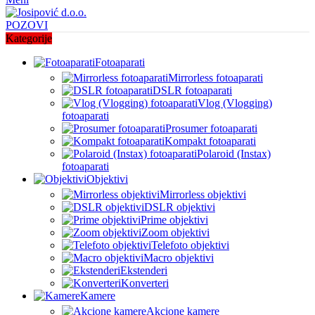
POZOVI
Kategorije
Fotoaparati
Mirrorless fotoaparati
DSLR fotoaparati
Vlog (Vlogging)
fotoaparati
Prosumer fotoaparati
Kompakt fotoaparati
Polaroid (Instax)
fotoaparati
Objektivi
Mirrorless objektivi
DSLR objektivi
Prime objektivi
Zoom objektivi
Telefoto objektivi
Macro objektivi
Ekstenderi
Konverteri
Kamere
Akcione kamere