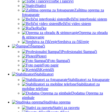
Torbe i rančevi
Stativi
Zaštitna oprema za
fotoaparate
Bežični interfonski sistem
Bežični video sistem
Ručke
Oprema za obradu
& strimovanje
Sredstva za čišćenje
Štampači
Profesionalni štampači
Ploteri
Foto štampači
Foto papir
Kertridži
Stabilizatori
Stabilizatori za fotoaparate
Stabilizatori za
mobilne telefone
Dodatna Oprema za
gimbale
Studijska oprema
Stativi za rasvetu