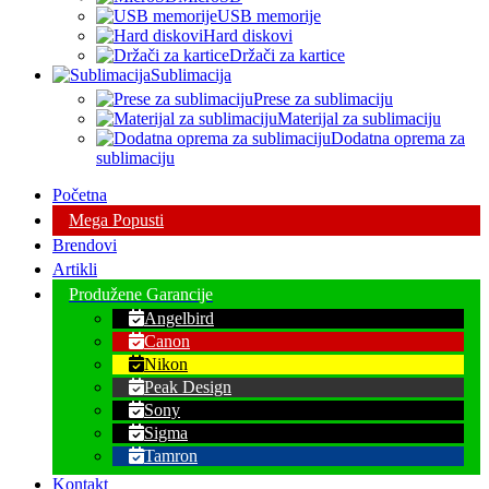
USB memorije
Hard diskovi
Držači za kartice
Sublimacija
Prese za sublimaciju
Materijal za sublimaciju
Dodatna oprema za
sublimaciju
Početna
Mega Popusti
Brendovi
Artikli
Produžene Garancije
Angelbird
Canon
Nikon
Peak Design
Sony
Sigma
Tamron
Kontakt