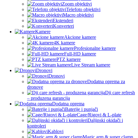
Zoom objektivi
Telefoto objektivi
Macro objektivi
Ekstenderi
Konverteri
Kamere
Akcione kamere
4K kamere
Profesionalne kamere
Full-HD kamere
PTZ kamere
Live Stream kamere
Dronovi
Dronovi
Dodatna oprema za
dronove
Dji care refresh
– produzena garancija
Dodatna oprema
Baterije i punjači
Cage/Rigovi & L-plate
Daljinski okidači i
kontroleri
Kablovi
Magic arm & super clamp