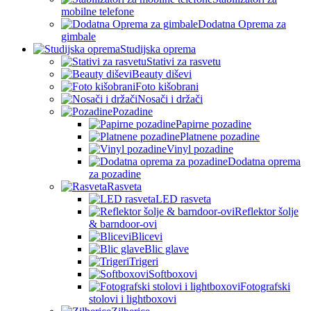
mobilne telefone
Dodatna Oprema za
gimbale
Studijska oprema
Stativi za rasvetu
Beauty diševi
Foto kišobrani
Nosači i držači
Pozadine
Papirne pozadine
Platnene pozadine
Vinyl pozadine
Dodatna oprema
za pozadine
Rasveta
LED rasveta
Reflektor šolje
& barndoor-ovi
Blicevi
Blic glave
Trigeri
Softboxovi
Fotografski
stolovi i lightboxovi