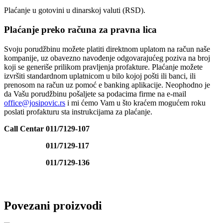
Plaćanje u gotovini u dinarskoj valuti (RSD).
Plaćanje preko računa za pravna lica
Svoju porudžbinu možete platiti direktnom uplatom na račun naše
kompanije, uz obavezno navođenje odgovarajućeg poziva na broj
koji se generiše prilikom pravljenja profakture. Plaćanje možete
izvršiti standardnom uplatnicom u bilo kojoj pošti ili banci, ili
prenosom na račun uz pomoć e banking aplikacije. Neophodno je
da Vašu porudžbinu pošaljete sa podacima firme na e-mail
office@josipovic.rs
i mi ćemo Vam u što kraćem mogućem roku
poslati profakturu sta instrukcijama za plaćanje.
Call Centar 011/7129-107
011/7129-117
011/7129-136
Povezani proizvodi