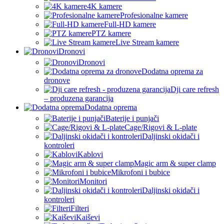
4K kamere
Profesionalne kamere
Full-HD kamere
PTZ kamere
Live Stream kamere
Dronovi
Dronovi
Dodatna oprema za
dronove
Dji care refresh
– produzena garancija
Dodatna oprema
Baterije i punjači
Cage/Rigovi & L-plate
Daljinski okidači i
kontroleri
Kablovi
Magic arm & super clamp
Mikrofoni i bubice
Monitori
Daljinski okidači i
kontroleri
Filteri
Kaiševi