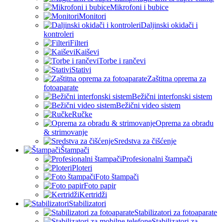
Mikrofoni i bubice
Monitori
Daljinski okidači i
kontroleri
Filteri
Kaiševi
Torbe i rančevi
Stativi
Zaštitna oprema za
fotoaparate
Bežični interfonski sistem
Bežični video sistem
Ručke
Oprema za obradu
& strimovanje
Sredstva za čišćenje
Štampači
Profesionalni štampači
Ploteri
Foto štampači
Foto papir
Kertridži
Stabilizatori
Stabilizatori za fotoaparate
Stabilizatori za