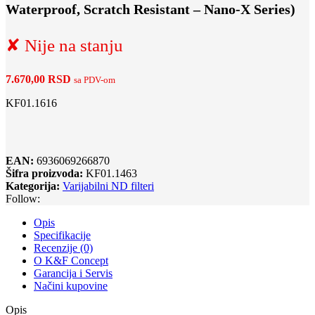
Waterproof, Scratch Resistant – Nano-X Series)
✘ Nije na stanju
7.670,00
RSD
sa PDV-om
KF01.1616
EAN:
6936069266870
Šifra proizvoda:
KF01.1463
Kategorija:
Varijabilni ND filteri
Follow:
Opis
Specifikacije
Recenzije (0)
O K&F Concept
Garancija i Servis
Načini kupovine
Opis