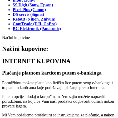
Input (Sony)
SS Digit (Sony, Epson)
Pixel Plus (Canon)
DS servis (Sigma)
RefotB (Nikon, Zhiyun)
ComTrade (DJI, GoPro)
BG Elektronik (Panasonic)
Načini kupovine
Načini kupovine:
INTERNET KUPOVINA
Plaćanje platnom karticom putem e-bankinga
Porudžbinu možete platiti kao fizičko lice putem svog e-bankinga i
to platnim karticama koje podržavaju plaćanje preko Interneta.
Putem opcije “dodaj u korpu” na našem sajtu možete napraviti
porudžbinu, na koju će Vam naši prodavci odgovoriti odmah nakon
provere lagera.
Mi Vam pošaljemo profakturu sa instrukcijama za plaćanje, a nakon