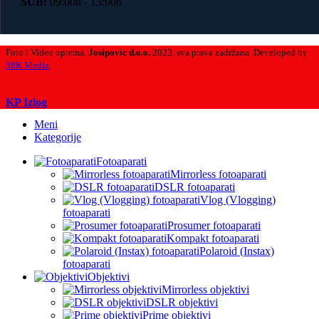
SUB:
09:00h - 13:00h
Foto i Video oprema,
Josipovic d.o.o.
2023, sva prava zadržana. Developed by
38K Media
.
Search
KP Izlog
Meni
Kategorije
Fotoaparati
Mirrorless fotoaparati
DSLR fotoaparati
Vlog (Vlogging)
fotoaparati
Prosumer fotoaparati
Kompakt fotoaparati
Polaroid (Instax)
fotoaparati
Objektivi
Mirrorless objektivi
DSLR objektivi
Prime objektivi