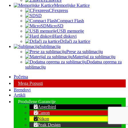
Zilberice
Memorijske Kartice
CFexpress
SD
Compact Flash
MicroSD
USB memorije
Hard diskovi
Držači za kartice
Sublimacija
Prese za sublimaciju
Materijal za sublimaciju
Dodatna oprema za
sublimaciju
Početna
Mega Popusti
Brendovi
Artikli
Produžene Garancije
Angelbird
Canon
Nikon
Peak Design