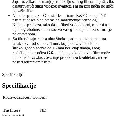
Japanu, efikasno smanjuje refleksiju samog filtera i blještavilo,
osiguravajući sliku visokog kvaliteta i ni na koji način ne utiče
na vaše slike.
Nanotec premaz – Obe staklene strane K&F Concept ND
filtera su višeslojne prema najsavremenijoj tehnologiji
Nanotec premaza, tako da su filteri vodootporni, otporni na
ulje i ogrebotine, štiteći sočivo vašeg fotoaparata za snimanje
na otvorenom.
Za filter dizajniran sa ultra širokougaonim dizajnom, ultra
tanak okvir od samo 7,4 mm, koji podržava telefoto i
širokougaono sočivo od 16 mm bez vinjetiranja, zbog
različitog tipa sočiva i žižne daljine, tako da ovaj filter može
biti taman“Ks „krst, ovo nije problem sa kvalitetom, može
nestati rotiranjem filtera.
Specifikacije
Specifikacije
Proizvođač
K&F Concept
Tip filtera
ND
Recenzije (0)