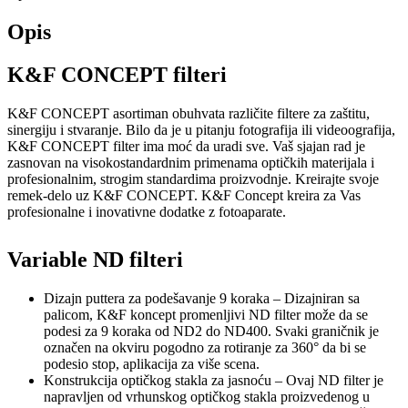
Opis
K&F CONCEPT filteri
K&F CONCEPT asortiman obuhvata različite filtere za zaštitu,
sinergiju i stvaranje. Bilo da je u pitanju fotografija ili videoografija,
K&F CONCEPT filter ima moć da uradi sve. Vaš sjajan rad je
zasnovan na visokostandardnim primenama optičkih materijala i
profesionalnim, strogim standardima proizvodnje. Kreirajte svoje
remek-delo uz K&F CONCEPT. K&F Concept kreira za Vas
profesionalne i inovativne dodatke z fotoaparate.
Variable ND filteri
Dizajn puttera za podešavanje 9 koraka – Dizajniran sa
palicom, K&F koncept promenljivi ND filter može da se
podesi za 9 koraka od ND2 do ND400. Svaki graničnik je
označen na okviru pogodno za rotiranje za 360° da bi se
podesio stop, aplikacija za više scena.
Konstrukcija optičkog stakla za jasnoću – Ovaj ND filter je
napravljen od vrhunskog optičkog stakla proizvedenog u