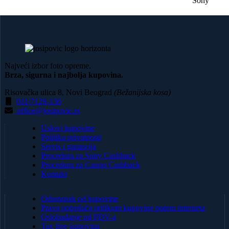
Najveći izbor foto opreme.
Brza, sigurna i najbolja kupovina.
Risovačka ulica 8, Novi Beograd
(Bežanijska kosa)
011/7129-136
office@josipovic.rs
Uslovi kupovine
Politika privatnosti
Servis i garancija
Procedura za Sony Cashback
Procedura za Canon Cashback
Kontakt
Odustanak od kupovine
Prava potrošača prilikom kupovine putem interneta
Oslobađanje od PDV-a
Tax free kupovina