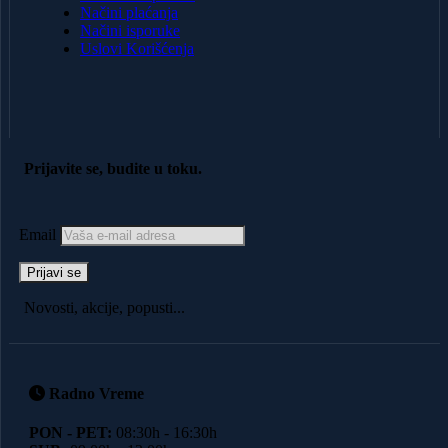
Načini plaćanja
Načini isporuke
Uslovi Korišćenja
Prijavite se, budite u toku.
Email
Novosti, akcije, popusti...
Radno Vreme
PON - PET:
08:30h - 16:30h