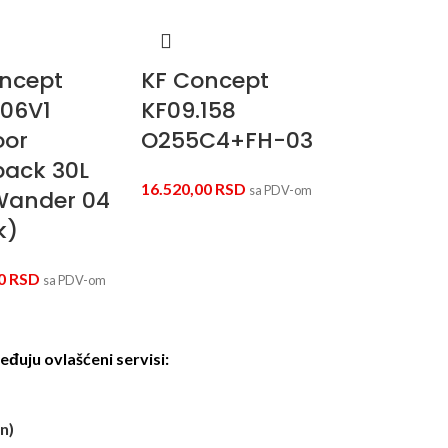
ncept
KF Concept
206V1
KF09.158
oor
O255C4+FH-03
ack 30L
16.520,00
RSD
sa PDV-om
Wander 04
k)
00
RSD
sa PDV-om
đuju ovlašćeni servisi:
n)