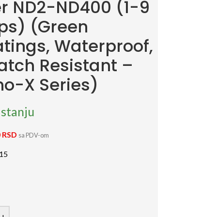
ter ND2-ND400 (1-9
ps) (Green
tings, Waterproof,
atch Resistant –
o-X Series)
stanju
0
RSD
sa PDV-om
15
+