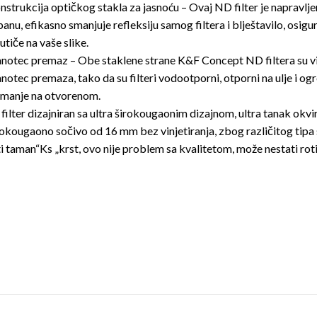
nstrukcija optičkog stakla za jasnoću – Ovaj ND filter je napravl
panu, efikasno smanjuje refleksiju samog filtera i blještavilo, osigura
utiče na vaše slike.
notec premaz – Obe staklene strane K&F Concept ND filtera su viš
notec premaza, tako da su filteri vodootporni, otporni na ulje i ogr
imanje na otvorenom.
 filter dizajniran sa ultra širokougaonim dizajnom, ultra tanak okv
rokougaono sočivo od 16 mm bez vinjetiranja, zbog različitog tipa so
ti taman“Ks „krst, ovo nije problem sa kvalitetom, može nestati roti