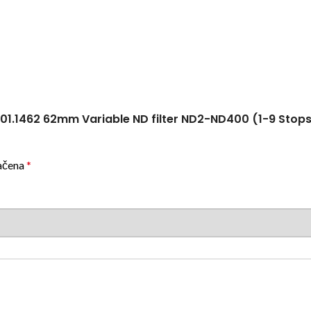
 KF01.1462 62mm Variable ND filter ND2-ND400 (1-9 Sto
ačena
*