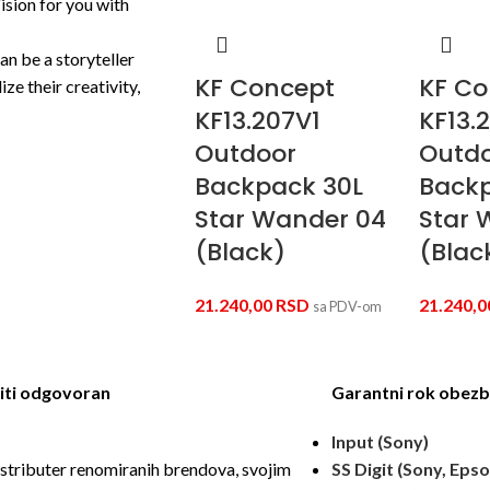
sion for you with
an be a storyteller
KF Concept
KF Co
ze their creativity,
KF13.207V1
KF13.
Outdoor
Outd
Backpack 30L
Backp
Star Wander 04
Star 
(Black)
(Blac
21.240,00
RSD
21.240,
sa PDV-om
 biti odgovoran
Garantni rok obezbe
Input (Sony)
distributer renomiranih brendova, svojim
SS Digit (Sony, Epso