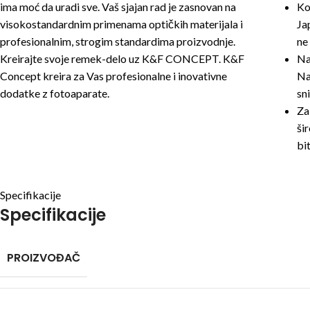
ima moć da uradi sve. Vaš sjajan rad je zasnovan na
Ko
visokostandardnim primenama optičkih materijala i
Ja
profesionalnim, strogim standardima proizvodnje.
ne 
Kreirajte svoje remek-delo uz K&F CONCEPT. K&F
Na
Concept kreira za Vas profesionalne i inovativne
Na
dodatke z fotoaparate.
sn
Za
ši
bi
Specifikacije
Specifikacije
PROIZVOĐAČ