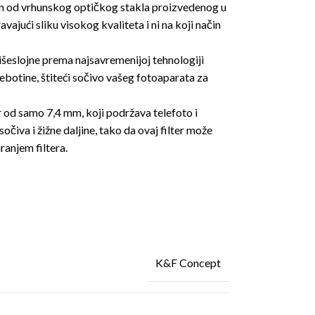
jen od vrhunskog optičkog stakla proizvedenog u
vajući sliku visokog kvaliteta i ni na koji način
eslojne prema najsavremenijoj tehnologiji
ebotine, štiteći sočivo vašeg fotoaparata za
ir od samo 7,4 mm, koji podržava telefoto i
čiva i žižne daljine, tako da ovaj filter može
ranjem filtera.
K&F Concept