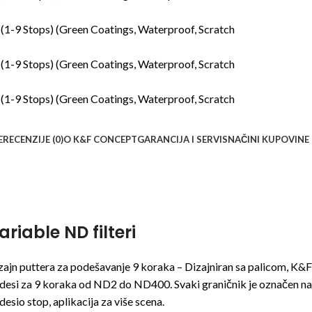
E
RECENZIJE (0)
O K&F CONCEPT
GARANCIJA I SERVIS
NAČINI KUPOVINE
ariable ND filteri
zajn puttera za podešavanje 9 koraka – Dizajniran sa palicom, K&F
desi za 9 koraka od ND2 do ND400. Svaki graničnik je označen na 
desio stop, aplikacija za više scena.