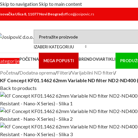
Skip to navigation
Skip to main content
isovačka Ulica 8, 11077 Novi Beograd
office@josipovic.rs
IZABERI KATEGORIJU
POČETNA
BRENDOVI
ARTIKLI
ategorije
MEGA POPUSTI
PRODUŽE
Početna
/
Dodatna oprema
/
Filteri
/
Varijabilni ND filteri
/
KF Concept KF01.1462 62mm Variable ND filter ND2-ND400 (1
Back to products