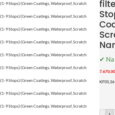
fil
Sto
Coa
Scr
Nan
✔ Na 
7.670,0
KF01.16
-