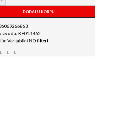
DODAJ U KORPU
36069266863
roizvoda:
KF01.1462
ja:
Varijabilni ND filteri