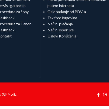
ervis i garancija
putem interneta
rocedura za Sony
Oslobađanje od PDV-a
ashback
Tax free kupovina
rocedura za Canon
Načini plaćanja
ashback
Načini isporuke
ontakt
Uslovi Korišćenja
by
38K Media
.