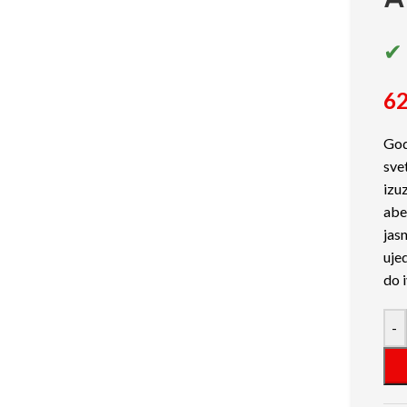
✔ 
62
God
sve
izu
abe
jas
uje
do 
-