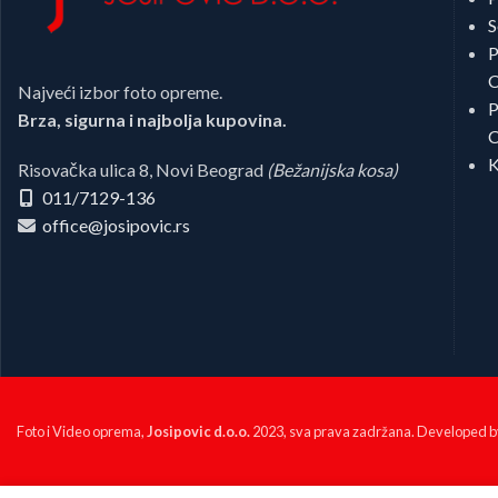
S
P
C
Najveći izbor foto opreme.
P
Brza, sigurna i najbolja kupovina.
C
K
Risovačka ulica 8, Novi Beograd
(Bežanijska kosa)
011/7129-136
office@josipovic.rs
Foto i Video oprema,
Josipovic d.o.o.
2023, sva prava zadržana. Developed 