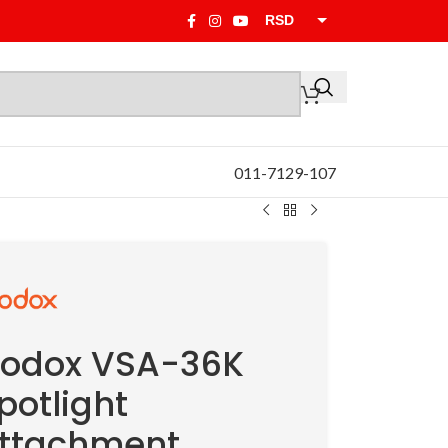
RSD
EUR
011-7129-107
odox VSA-36K
potlight
ttachment