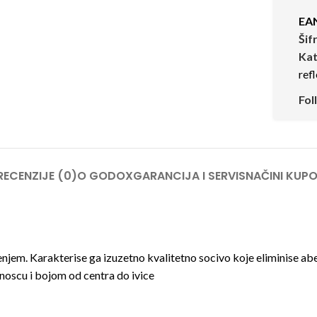
EA
Šif
Kat
ref
Fol
RECENZIJE (0)
O GODOX
GARANCIJA I SERVIS
NAČINI KUPO
em. Karakterise ga izuzetno kvalitetno socivo koje eliminise ab
noscu i bojom od centra do ivice