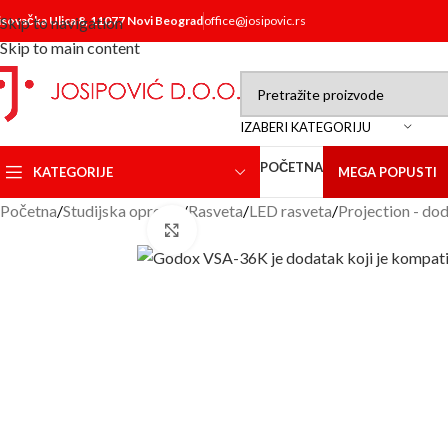
isovačka Ulica 8, 11077 Novi Beograd
Skip to navigation
office@josipovic.rs
Skip to main content
IZABERI KATEGORIJU
POČETNA
KATEGORIJE
MEGA POPUSTI
Početna
/
Studijska oprema
/
Rasveta
/
LED rasveta
/
Projection - do
Click to enlarge