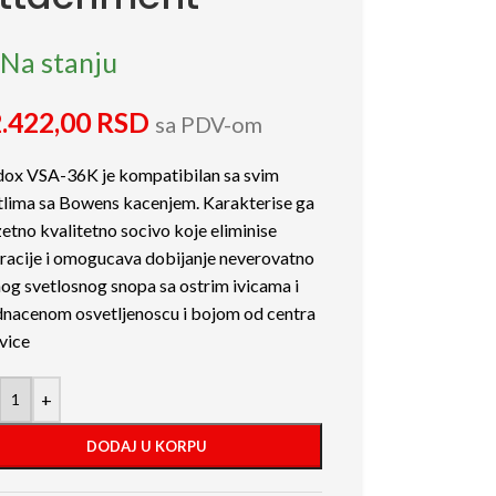
Na stanju
.422,00
RSD
sa PDV-om
ox VSA-36K je kompatibilan sa svim
tlima sa Bowens kacenjem. Karakterise ga
zetno kvalitetno socivo koje eliminise
racije i omogucava dobijanje neverovatno
nog svetlosnog snopa sa ostrim ivicama i
dnacenom osvetljenoscu i bojom od centra
ivice
+
DODAJ U KORPU