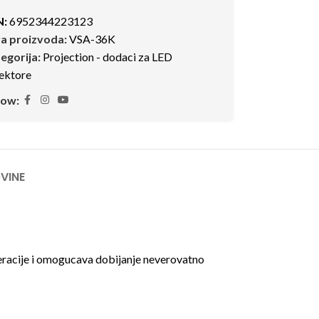
N:
6952344223123
ra proizvoda:
VSA-36K
egorija:
Projection - dodaci za LED
lektore
low:
VINE
eracije i omogucava dobijanje neverovatno