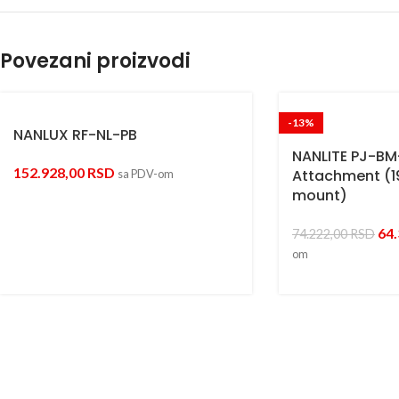
Povezani proizvodi
-13%
NANLUX RF-NL-PB
NANLITE PJ-BM-
152.928,00
RSD
Attachment (1
sa PDV-om
mount)
64
74.222,00
RSD
om