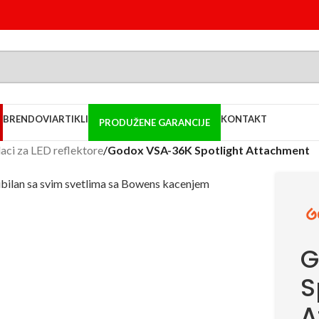
BRENDOVI
ARTIKLI
KONTAKT
PRODUŽENE GARANCIJE
daci za LED reflektore
/
Godox VSA-36K Spotlight Attachment
G
S
A