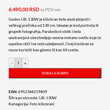
6.490,00
RSD
sa PDV-om
Godox UB-130W je kišobran bele unutrašnjosti i
velikog prečnika od 130 cm. Idealan je kod portreta ili
grupnih fotografija. Parabolicni oblik i bela
unutrasnjost obezbedjuju veoma mekano svetlo koje će
uspešno stići i na veće udaljenosti. Ovaj kisobran se
moze koristiti kao glavno ili kao fill svetlo.
-
+
DODAJ U KORPU
EAN:
6952344219409
Šifra proizvoda:
UB-130W
Kategorija:
Foto kišobrani