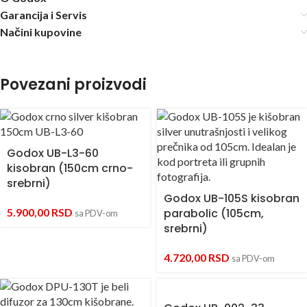
Garancija i Servis
Načini kupovine
Povezani proizvodi
Godox UB-L3-60
kisobran (150cm crno-
srebrni)
Godox UB-105S kisobran
5.900,00
RSD
parabolic (105cm,
sa PDV-om
srebrni)
4.720,00
RSD
sa PDV-om