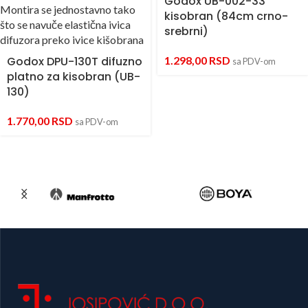
Godox UB-002-33
kisobran (84cm crno-
srebrni)
Godox DPU-130T difuzno
1.298,00
RSD
sa PDV-om
platno za kisobran (UB-
130)
1.770,00
RSD
sa PDV-om