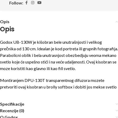
Follow:
Opis
Opis
Godox UB-130W je kišobran bele unutrašnjosti i velikog
prečnika od 130 cm. Idealan je kod portreta ili grupnih fotografija.
Parabolicni oblik i bela unutrasnjost obezbedjuju veoma mekano
svetlo koje će uspešno stići i na veće udaljenosti. Ovaj kisobran se
moze koristiti kao glavno ili kao fill svetlo.
Montiranjem DPU-130T transparentnog difuzora mozete
pretvoriti ovaj kisobran u brolly softbox i dobiti jos mekse svetlo
Specifikacije
Recenzije (0)
O Godox