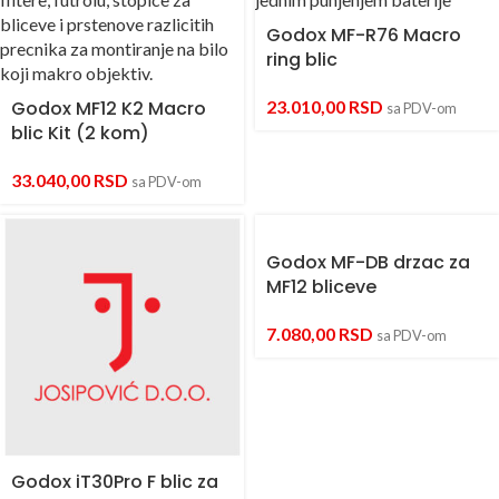
Godox MF-R76 Macro
ring blic
Godox MF12 K2 Macro
23.010,00
RSD
sa PDV-om
blic Kit (2 kom)
33.040,00
RSD
sa PDV-om
Godox MF-DB drzac za
MF12 bliceve
7.080,00
RSD
sa PDV-om
Godox iT30Pro F blic za