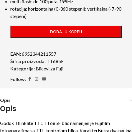
multi flash: do 100 puta, 199Hz
rotacija: horizontalna (0-360 stepeni); vertikalna (-7-90
stepeni)
DODAJ U KORPU
EAN:
6952344211557
Šifra proizvoda:
TT685F
Kategorija:
Blicevi za Fuji
Follow:
Opis
Opis
Godox Thinklite TTL TT685F blic namenjen je Fujifilm
fotoaparatima sa TTL kontrolom blica. Karakterišu ga dva načina