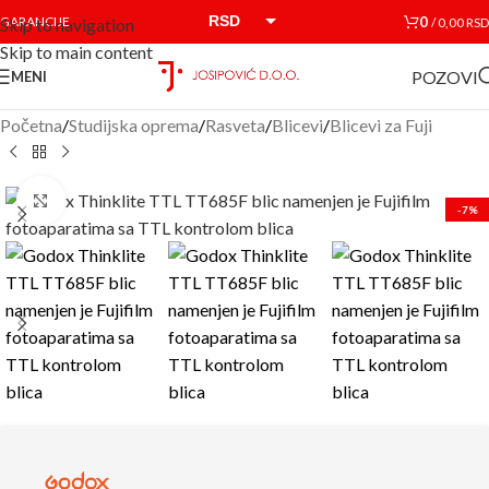
RSD
0
GARANCIJE
/
0,00
RSD
Skip to navigation
Skip to main content
EUR
POZOVI
MENI
Početna
/
Studijska oprema
/
Rasveta
/
Blicevi
/
Blicevi za Fuji
Click to enlarge
-7%