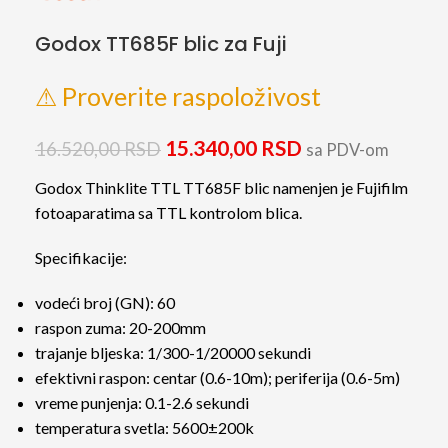
Godox TT685F blic za Fuji
⚠ Proverite raspoloživost
15.340,00
RSD
16.520,00
RSD
sa PDV-om
Godox Thinklite TTL TT685F blic namenjen je Fujifilm
fotoaparatima sa TTL kontrolom blica.
Specifikacije:
vodeći broj (GN): 60
raspon zuma: 20-200mm
trajanje bljeska: 1/300-1/20000 sekundi
efektivni raspon: centar (0.6-10m); periferija (0.6-5m)
vreme punjenja: 0.1-2.6 sekundi
temperatura svetla: 5600±200k