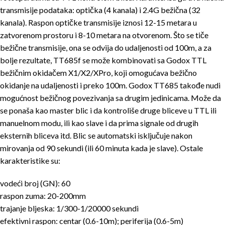
transmisije podataka: optička (4 kanala) i 2.4G bežična (32
kanala). Raspon optičke transmisije iznosi 12-15 metara u
zatvorenom prostoru i 8-10 metara na otvorenom. Što se tiče
bežične transmisije, ona se odvija do udaljenosti od 100m, a za
bolje rezultate, TT685f se može kombinovati sa Godox TTL
bežičnim okidačem X1/X2/XPro, koji omogućava bežično
okidanje na udaljenosti i preko 100m. Godox TT685 takođe nudi
mogućnost bežičnog povezivanja sa drugim jedinicama. Može da
se ponaša kao master blic i da kontroliše druge bliceve u TTL ili
manuelnom modu, ili kao slave i da prima signale od drugih
eksternih bliceva itd. Blic se automatski isključuje nakon
mirovanja od 90 sekundi (ili 60 minuta kada je slave). Ostale
karakteristike su:
vodeći broj (GN): 60
raspon zuma: 20-200mm
trajanje bljeska: 1/300-1/20000 sekundi
efektivni raspon: centar (0.6-10m); periferija (0.6-5m)