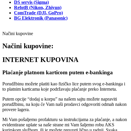
DS servis (Sigma)
RefotB (Nikon, Zhiyun)
ComTrade (DJI, GoPro)
BG Elektronik (Panasonic)
Načini kupovine
Načini kupovine:
INTERNET KUPOVINA
Plaćanje platnom karticom putem e-bankinga
Porudžbinu možete platiti kao fizičko lice putem svog e-bankinga i
to platnim karticama koje podržavaju plaćanje preko Interneta.
Putem opcije “dodaj u korpu” na našem sajtu možete napraviti
porudžbinu, na koju će Vam naši prodavci odgovoriti odmah nakon
provere lagera.
Mi Vam pošaljemo profakturu sa instrukcijama za plaćanje, a nakon
evidentirane uplate sa naše strane mi Vam šaljemo robu AKS
kurirskom službom, ili je možete preuzeti lično u radnji. Svaka