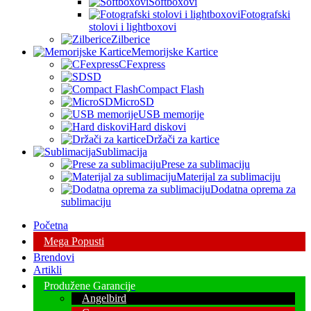
Softboxovi
Fotografski
stolovi i lightboxovi
Zilberice
Memorijske Kartice
CFexpress
SD
Compact Flash
MicroSD
USB memorije
Hard diskovi
Držači za kartice
Sublimacija
Prese za sublimaciju
Materijal za sublimaciju
Dodatna oprema za
sublimaciju
Početna
Mega Popusti
Brendovi
Artikli
Produžene Garancije
Angelbird