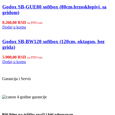
Godox SB-GUE80 softbox (80cm,brzosklopivi, sa
gridom)
8.260,00
RSD
sa PDV-om
Dodaj u korpu
Godox SB-BW120 softbox (120cm, oktagon, bez
grida)
5.900,00
RSD
sa PDV-om
Dodaj u korpu
Garancija i Servis
Biti lider na tržištu znači i biti odgovoran