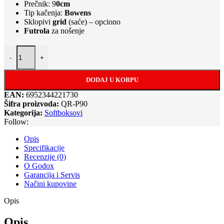
Prečnik: 9
0cm
Tip kačenja:
Bowens
Sklopivi
grid
(saće) – opciono
Futrola
za nošenje
Godox QR-P90 softbox parabolic (90cm,brzosklopivi,bez grida) količ
-
+
DODAJ U KORPU
EAN:
6952344221730
Šifra proizvoda:
QR-P90
Kategorija:
Softboksovi
Follow:
Opis
Specifikacije
Recenzije (0)
O Godox
Garancija i Servis
Načini kupovine
Opis
Opis