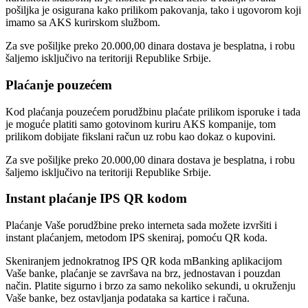
pošiljka je osigurana kako prilikom pakovanja, tako i ugovorom koji
imamo sa AKS kurirskom službom.
Za sve pošiljke preko 20.000,00 dinara dostava je besplatna, i robu
šaljemo isključivo na teritoriji Republike Srbije.
Plaćanje pouzećem
Kod plaćanja pouzećem porudžbinu plaćate prilikom isporuke i tada
je moguće platiti samo gotovinom kuriru AKS kompanije, tom
prilikom dobijate fikslani račun uz robu kao dokaz o kupovini.
Za sve pošiljke preko 20.000,00 dinara dostava je besplatna, i robu
šaljemo isključivo na teritoriji Republike Srbije.
Instant plaćanje IPS QR kodom
Plaćanje Vaše porudžbine preko interneta sada možete izvršiti i
instant plaćanjem, metodom IPS skeniraj, pomoću QR koda.
Skeniranjem jednokratnog IPS QR koda mBanking aplikacijom
Vaše banke, plaćanje se završava na brz, jednostavan i pouzdan
način. Platite sigurno i brzo za samo nekoliko sekundi, u okruženju
Vaše banke, bez ostavljanja podataka sa kartice i računa.