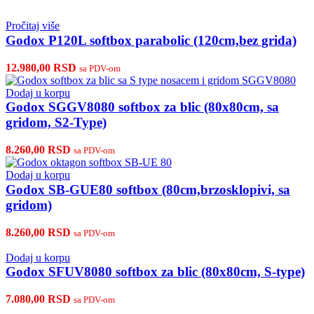
Pročitaj više
Godox P120L softbox parabolic (120cm,bez grida)
12.980,00
RSD
sa PDV-om
Dodaj u korpu
Godox SGGV8080 softbox za blic (80x80cm, sa
gridom, S2-Type)
8.260,00
RSD
sa PDV-om
Dodaj u korpu
Godox SB-GUE80 softbox (80cm,brzosklopivi, sa
gridom)
8.260,00
RSD
sa PDV-om
Dodaj u korpu
Godox SFUV8080 softbox za blic (80x80cm, S-type)
7.080,00
RSD
sa PDV-om