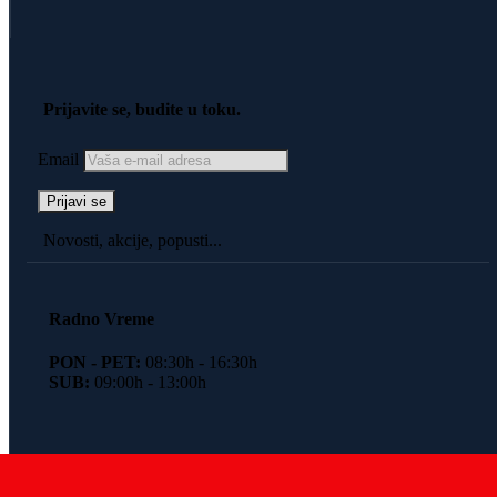
Prijavite se, budite u toku.
Email
Novosti, akcije, popusti...
Radno Vreme
PON - PET:
08:30h - 16:30h
SUB:
09:00h - 13:00h