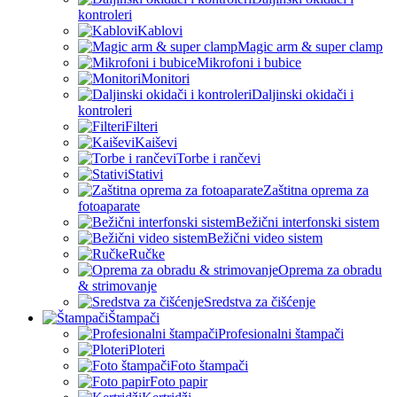
kontroleri
Kablovi
Magic arm & super clamp
Mikrofoni i bubice
Monitori
Daljinski okidači i
kontroleri
Filteri
Kaiševi
Torbe i rančevi
Stativi
Zaštitna oprema za
fotoaparate
Bežični interfonski sistem
Bežični video sistem
Ručke
Oprema za obradu
& strimovanje
Sredstva za čišćenje
Štampači
Profesionalni štampači
Ploteri
Foto štampači
Foto papir