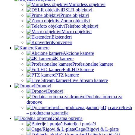
Mirrorless objektivi
DSLR objektivi
Prime objektivi
Zoom objektivi
Telefoto objektivi
Macro objektivi
Ekstenderi
Konverteri
Kamere
Akcione kamere
4K kamere
Profesionalne kamere
Full-HD kamere
PTZ kamere
Live Stream kamere
Dronovi
Dronovi
Dodatna oprema za
dronove
Dji care refresh
– produzena garancija
Dodatna oprema
Baterije i punjači
Cage/Rigovi & L-plate
Daljinski okidači i