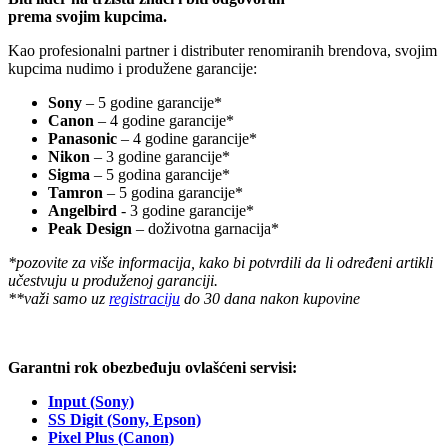
prema svojim kupcima.
Kao profesionalni partner i distributer renomiranih brendova, svojim
kupcima nudimo i produžene garancije:
Sony
– 5 godine garancije*
Canon
– 4 godine garancije*
Panasonic
– 4 godine garancije*
Nikon
– 3 godine garancije*
Sigma
– 5 godina garancije*
Tamron
– 5 godina garancije*
Angelbird
- 3 godine garancije*
Peak Design
– doživotna garnacija*
*pozovite za više informacija, kako bi potvrdili da li određeni artikli
učestvuju u produženoj garanciji.
**važi samo uz
registraciju
do 30 dana nakon kupovine
Garantni rok obezbeđuju ovlašćeni servisi:
Input (Sony)
SS Digit (Sony, Epson)
Pixel Plus (Canon)