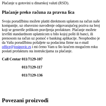
Plaćanje u gotovini u dinarskoj valuti (RSD).
Plaćanje preko računa za pravna lica
Svoju porudžbinu možete platiti direktnom uplatom na račun naše
kompanije, uz obavezno navođenje odgovarajućeg poziva na broj
koji se generiše prilikom pravljenja profakture. Plaćanje možete
izvršiti standardnom uplatnicom u bilo kojoj pošti ili banci, ili
prenosom na račun uz pomoć e banking aplikacije. Neophodno je
da Vašu porudžbinu pošaljete sa podacima firme na e-mail
office@josipovic.rs
i mi ćemo Vam u što kraćem mogućem roku
poslati profakturu sta instrukcijama za plaćanje.
Call Centar 011/7129-107
011/7129-117
011/7129-136
Povezani proizvodi