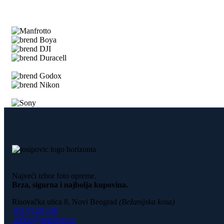
Najveći izbor foto opreme.
Brza, sigurna i najbolja kupovina.
Risovačka ulica 8, Novi Beograd
(Bežanijska kosa)
011/7129-136
office@josipovic.rs