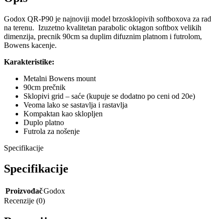
Godox QR-P90 je najnoviji model brzosklopivih softboxova za rad
na terenu. Izuzetno kvalitetan parabolic oktagon softbox velikih
dimenzija, precnik 90cm sa duplim difuznim platnom i futrolom,
Bowens kacenje.
Karakteristike:
Metalni Bowens mount
90cm prečnik
Sklopivi grid – saće (kupuje se dodatno po ceni od 20e)
Veoma lako se sastavlja i rastavlja
Kompaktan kao sklopljen
Duplo platno
Futrola za nošenje
Specifikacije
Specifikacije
Proizvođač
Godox
Recenzije (0)