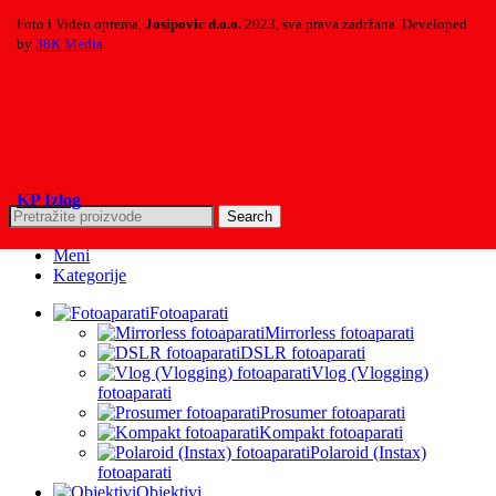
Foto i Video oprema,
Josipovic d.o.o.
2023, sva prava zadržana. Developed
by
38K Media
.
KP Izlog
Search
Meni
Kategorije
Fotoaparati
Mirrorless fotoaparati
DSLR fotoaparati
Vlog (Vlogging)
fotoaparati
Prosumer fotoaparati
Kompakt fotoaparati
Polaroid (Instax)
fotoaparati
Objektivi