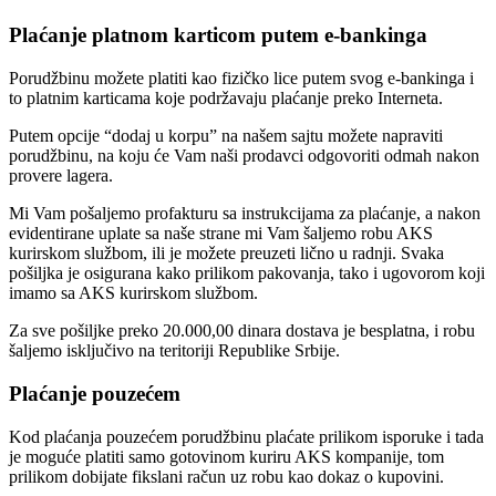
Plaćanje platnom karticom putem e-bankinga
Porudžbinu možete platiti kao fizičko lice putem svog e-bankinga i
to platnim karticama koje podržavaju plaćanje preko Interneta.
Putem opcije “dodaj u korpu” na našem sajtu možete napraviti
porudžbinu, na koju će Vam naši prodavci odgovoriti odmah nakon
provere lagera.
Mi Vam pošaljemo profakturu sa instrukcijama za plaćanje, a nakon
evidentirane uplate sa naše strane mi Vam šaljemo robu AKS
kurirskom službom, ili je možete preuzeti lično u radnji. Svaka
pošiljka je osigurana kako prilikom pakovanja, tako i ugovorom koji
imamo sa AKS kurirskom službom.
Za sve pošiljke preko 20.000,00 dinara dostava je besplatna, i robu
šaljemo isključivo na teritoriji Republike Srbije.
Plaćanje pouzećem
Kod plaćanja pouzećem porudžbinu plaćate prilikom isporuke i tada
je moguće platiti samo gotovinom kuriru AKS kompanije, tom
prilikom dobijate fikslani račun uz robu kao dokaz o kupovini.