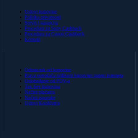
Uslovi kupovine
Politika privatnosti
Servis i garancija
Procedura za Sony Cashback
Procedura za Canon Cashback
Kontakt
Odustanak od kupovine
Prava potrošača prilikom kupovine putem interneta
Oslobađanje od PDV-a
Tax free kupovina
Načini plaćanja
Načini isporuke
Uslovi Korišćenja