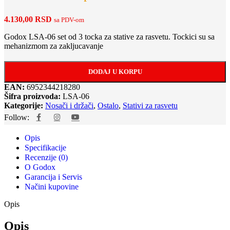
4.130,00
RSD
sa PDV-om
Godox LSA-06 set od 3 tocka za stative za rasvetu. Tockici su sa
mehanizmom za zakljucavanje
DODAJ U KORPU
EAN:
6952344218280
Šifra proizvoda:
LSA-06
Kategorije:
Nosači i držači
,
Ostalo
,
Stativi za rasvetu
Follow:
Opis
Specifikacije
Recenzije (0)
O Godox
Garancija i Servis
Načini kupovine
Opis
Opis