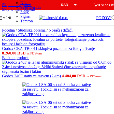
Nikon
Skip to navigation
RSD
0
/
0,00
RSD
Peak Design
Skip to main content
Sony
EUR
Sigma
POZOVI
MENI
Tamron
Početna
/
Studijska oprema
/
Nosači i držači
Godox CBA-TB0011 sklopiva pozadina za fotografisanje
8.260,00
RSD
sa PDV-om
Back to products
Godox 240F stativ za rasvetu (2.4m)
4.484,00
RSD
sa PDV-om