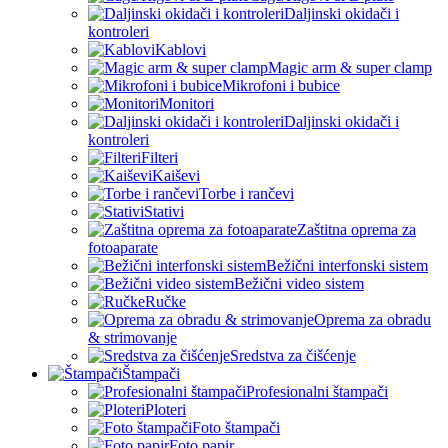
Daljinski okidači i
kontroleri
Kablovi
Magic arm & super clamp
Mikrofoni i bubice
Monitori
Daljinski okidači i
kontroleri
Filteri
Kaiševi
Torbe i rančevi
Stativi
Zaštitna oprema za
fotoaparate
Bežični interfonski sistem
Bežični video sistem
Ručke
Oprema za obradu
& strimovanje
Sredstva za čišćenje
Štampači
Profesionalni štampači
Ploteri
Foto štampači
Foto papir