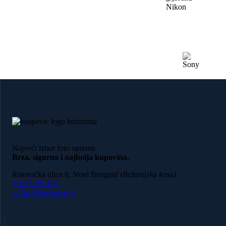
Najveći izbor foto opreme.
Brza, sigurna i najbolja kupovina.
Risovačka ulica 8, Novi Beograd
(Bežanijska kosa)
011/7129-136
office@josipovic.rs