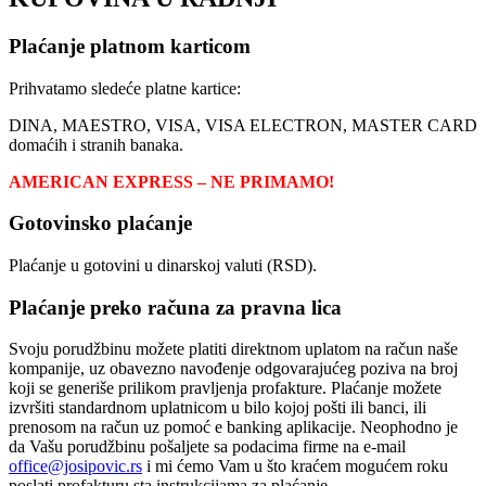
Plaćanje platnom karticom
Prihvatamo sledeće platne kartice:
DINA, MAESTRO, VISA, VISA ELECTRON, MASTER CARD
domaćih i stranih banaka.
AMERICAN EXPRESS – NE PRIMAMO!
Gotovinsko plaćanje
Plaćanje u gotovini u dinarskoj valuti (RSD).
Plaćanje preko računa za pravna lica
Svoju porudžbinu možete platiti direktnom uplatom na račun naše
kompanije, uz obavezno navođenje odgovarajućeg poziva na broj
koji se generiše prilikom pravljenja profakture. Plaćanje možete
izvršiti standardnom uplatnicom u bilo kojoj pošti ili banci, ili
prenosom na račun uz pomoć e banking aplikacije. Neophodno je
da Vašu porudžbinu pošaljete sa podacima firme na e-mail
office@josipovic.rs
i mi ćemo Vam u što kraćem mogućem roku
poslati profakturu sta instrukcijama za plaćanje.