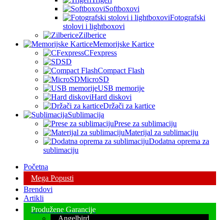
Softboxovi
Fotografski
stolovi i lightboxovi
Zilberice
Memorijske Kartice
CFexpress
SD
Compact Flash
MicroSD
USB memorije
Hard diskovi
Držači za kartice
Sublimacija
Prese za sublimaciju
Materijal za sublimaciju
Dodatna oprema za
sublimaciju
Početna
Mega Popusti
Brendovi
Artikli
Produžene Garancije
Angelbird