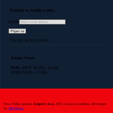
Prijavite se, budite u toku.
Email
Novosti, akcije, popusti...
Radno Vreme
PON - PET:
08:30h - 16:30h
SUB:
09:00h - 13:00h
Foto i Video oprema,
Josipovic d.o.o.
2023, sva prava zadržana. Developed
by
38K Media
.