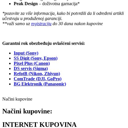
Peak Design
– doživotna garnacija*
*pozovite za više informacija, kako bi potvrdili da li određeni artikli
učestvuju u produženoj garanciji.
**važi samo uz
registraciju
do 30 dana nakon kupovine
Garantni rok obezbeđuju ovlašćeni servisi:
Input (Sony)
SS Digit (Sony, Epson)
Pixel Plus (Canon)
DS servis (Sigma)
RefotB (Nikon, Zhiyun)
ComTrade (DJI, GoPro)
BG Elektronik (Panasonic)
Načini kupovine
Načini kupovine:
INTERNET KUPOVINA