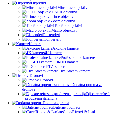
Objektivi
Mirrorless objektivi
DSLR objektivi
Prime objektivi
Zoom objektivi
Telefoto objektivi
Macro objektivi
Ekstenderi
Konverteri
Kamere
Akcione kamere
4K kamere
Profesionalne kamere
Full-HD kamere
PTZ kamere
Live Stream kamere
Dronovi
Dronovi
Dodatna oprema za
dronove
Dji care refresh
– produzena garancija
Dodatna oprema
Baterije i punjači
Cage/Rigovi & L-plate