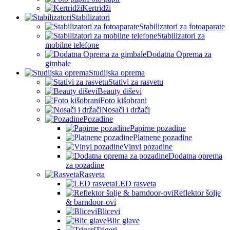
Kertridži
Stabilizatori
Stabilizatori za fotoaparate
Stabilizatori za
mobilne telefone
Dodatna Oprema za
gimbale
Studijska oprema
Stativi za rasvetu
Beauty diševi
Foto kišobrani
Nosači i držači
Pozadine
Papirne pozadine
Platnene pozadine
Vinyl pozadine
Dodatna oprema
za pozadine
Rasveta
LED rasveta
Reflektor šolje
& barndoor-ovi
Blicevi
Blic glave
Trigeri