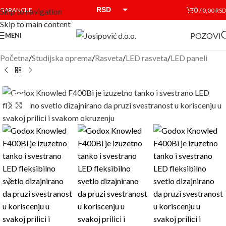
RSD
0
GARANCIJE
/
0,00
RSD
Skip to navigation
Skip to main content
EUR
POZOVI
MENI
Početna
/
Studijska oprema
/
Rasveta
/
LED rasveta
/
LED paneli
Click to enlarge