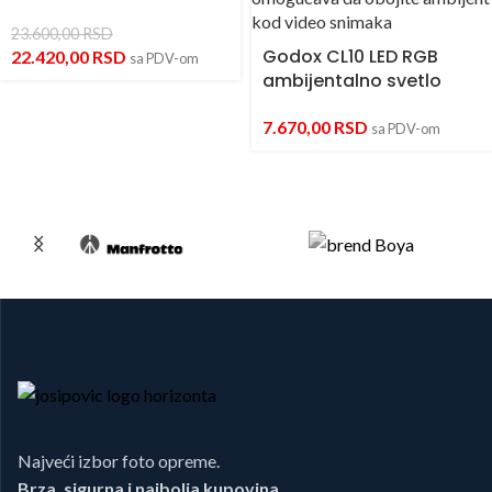
23.600,00
RSD
Godox CL10 LED RGB
22.420,00
RSD
sa PDV-om
ambijentalno svetlo
7.670,00
RSD
sa PDV-om
Najveći izbor foto opreme.
Brza, sigurna i najbolja kupovina.