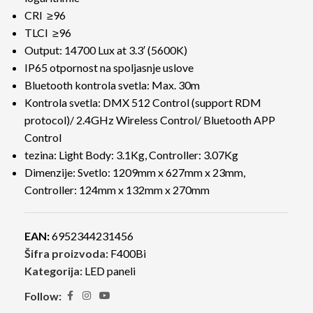
CRI ≥96
TLCI ≥96
Output: 14700 Lux at 3.3′ (5600K)
IP65 otpornost na spoljasnje uslove
Bluetooth kontrola svetla: Max. 30m
Kontrola svetla: DMX 512 Control (support RDM
protocol)/ 2.4GHz Wireless Control/ Bluetooth APP
Control
tezina: Light Body: 3.1Kg, Controller: 3.07Kg
Dimenzije: Svetlo: 1209mm x 627mm x 23mm,
Controller: 124mm x 132mm x 270mm
EAN:
6952344231456
Šifra proizvoda:
F400Bi
Kategorija:
LED paneli
Follow: