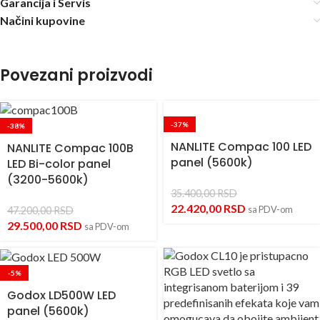
Garancija i Servis
Načini kupovine
Povezani proizvodi
-37%
-38%
NANLITE Compac 100 LED
NANLITE Compac 100B
panel (5600k)
LED Bi-color panel
(3200-5600k)
35.400,00
RSD
22.420,00
RSD
sa PDV-om
47.200,00
RSD
29.500,00
RSD
sa PDV-om
-5%
Godox LD500W LED
panel (5600k)