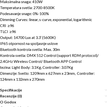
Maksimalna snaga: 410W
Temperatura svetla: 2700-8500K
Podesavanje snage: 0%-100%
Dimming Curves: linear, s-curve, exponential, logarithmic
CRI ≥96
TLCI ≥96
Output: 14700 Lux at 3.3′ (5600K)
IP65 otpornost na spoljasnje uslove
Bluetooth kontrola svetla: Max. 30m
Kontrola svetla: DMX 512 Control (support RDM protocol)/
2.4GHz Wireless Control/ Bluetooth APP Control
tezina: Light Body: 3.1Kg, Controller: 3.07Kg
Dimenzije: Svetlo: 1209mm x 627mm x 23mm, Controller:
124mm x 132mm x 270mm
Specifikacije
Recenzije (0)
O Godox