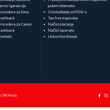
ervis i garancija
putem interneta
rocedura za Sony
Oslobađanje od PDV-a
ashback
Tax free kupovina
rocedura za Canon
Načini plaćanja
ashback
Načini isporuke
ontakt
Uslovi Korišćenja
by
38K Media
.