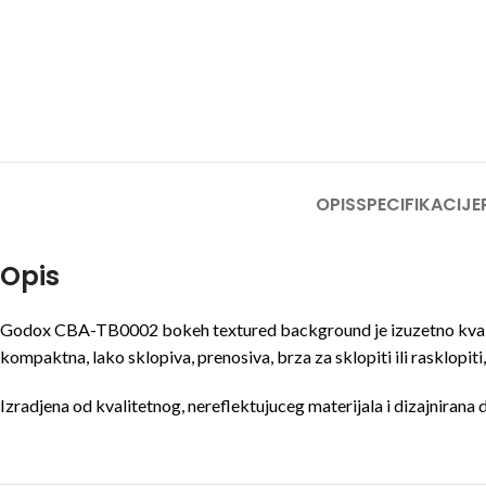
OPIS
SPECIFIKACIJE
Opis
Godox CBA-TB0002 bokeh textured background je izuzetno kvalitetn
kompaktna, lako sklopiva, prenosiva, brza za sklopiti ili rasklopit
Izradjena od kvalitetnog, nereflektujuceg materijala i dizajnirana d