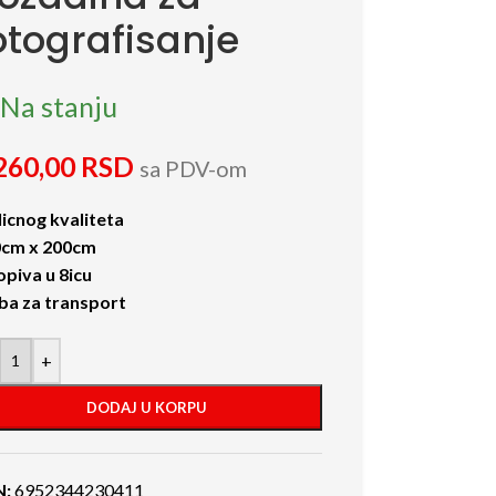
otografisanje
Na stanju
260,00
RSD
sa PDV-om
icnog kvaliteta
0cm x 200cm
opiva u 8icu
ba za transport
+
DODAJ U KORPU
N:
6952344230411