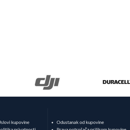
slovi kupovine
Odustanak od kupovine
olitika privatnosti
Prava potrošača prilikom kupovine