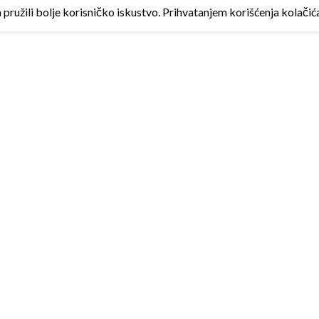
ružili bolje korisničko iskustvo. Prihvatanjem korišćenja kolačića 