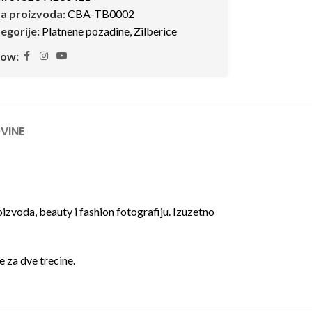
ra proizvoda:
CBA-TB0002
egorije:
Platnene pozadine
,
Zilberice
low:
VINE
zvoda, beauty i fashion fotografiju. Izuzetno
e za dve trecine.