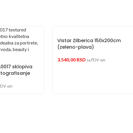
Vistar Zilberica 150x200cm
(zeleno-plava)
3.540,00
RSD
sa PDV-om
017 sklopiva
tografisanje
PDV-om