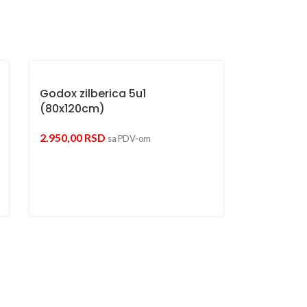
Godox zilberica 5u1
(80x120cm)
2.950,00
RSD
sa PDV-om