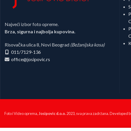
S
P
C
Najveći izbor foto opreme.
P
Brza, sigurna i najbolja kupovina.
C
K
Risovačka ulica 8, Novi Beograd
(Bežanijska kosa)
011/7129-136
office@josipovic.rs
Foto i Video oprema,
Josipovic d.o.o.
2023, sva prava zadržana. Developed 