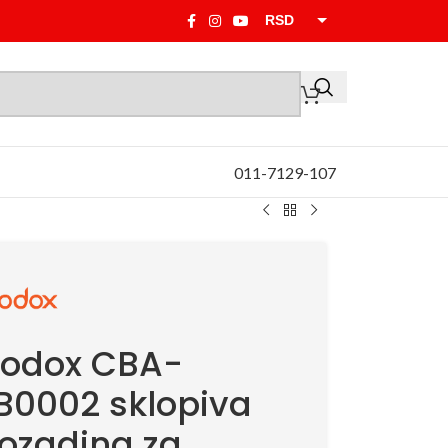
RSD
EUR
011-7129-107
odox CBA-
B0002 sklopiva
ozadina za