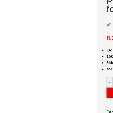
f
✔ 
8.
Odl
15
Skl
tor
-
EA