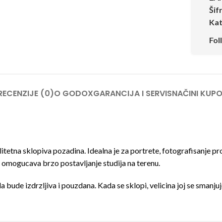
Šif
Kat
Fol
RECENZIJE (0)
O GODOX
GARANCIJA I SERVIS
NAČINI KUPO
a sklopiva pozadina. Idealna je za portrete, fotografisanje proi
i, omogucava brzo postavljanje studija na terenu.
a bude izdrzljiva i pouzdana. Kada se sklopi, velicina joj se smanjuj