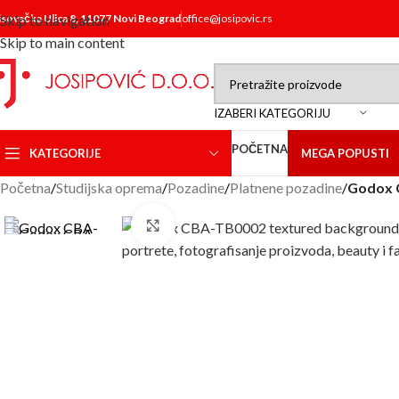
isovačka Ulica 8, 11077 Novi Beograd
Skip to navigation
office@josipovic.rs
Skip to main content
IZABERI KATEGORIJU
POČETNA
KATEGORIJE
MEGA POPUSTI
Početna
/
Studijska oprema
/
Pozadine
/
Platnene pozadine
/
Godox C
Click to enlarge