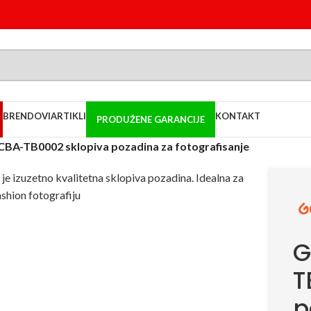
BRENDOVI
ARTIKLI
KONTAKT
PRODUŽENE GARANCIJE
BA-TB0002 sklopiva pozadina za fotografisanje
G
T
p