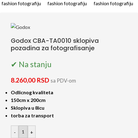
Godox CBA-TA0010 sklopiva
pozadina za fotografisanje
✔ Na stanju
8.260,00
RSD
sa PDV-om
Odlicnog kvaliteta
150cm x 200cm
Sklopiva u 8icu
torba za transport
-
+