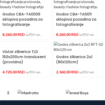
Godox CBA-TA0009
Godox CBA-TA0011
sklopiva pozadina za
sklopiva pozadina za
fotografisanje
fotografisanje
8.260,00
RSD
8.260,00
RSD
sa PDV-om
sa PDV-om
Vistar zilberica TLD
150x200cm translusent
Godox zilberica 2u1
(providna)
(80x120cm)
4.720,00
RSD
2.360,00
RSD
sa PDV-om
sa PDV-om