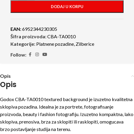
DODAJ U KORPU
EAN:
6952344230305
Šifra proizvoda:
CBA-TA0010
Kategorije:
Platnene pozadine
,
Zilberice
Follow:
Opis
Opis
Godox CBA-TA0010 textured background je izuzetno kvalitetna
sklopiva pozadina. Idealna je za portrete, fotografisanje
proizvoda, beauty i fashion fotografiju. Izuzetno kompaktna, lako
sklopiva, prenosiva, brza za sklopiti ili rasklopiti, omogucava
brzo postavljanje studija na terenu.