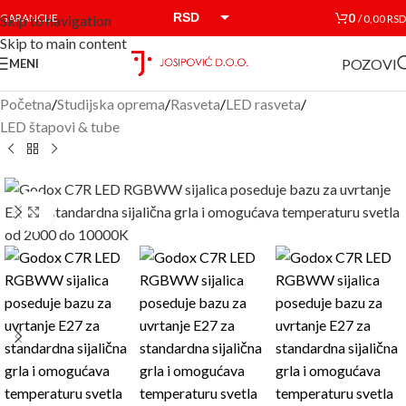
RSD
0
GARANCIJE
/
0,00
RSD
Skip to navigation
Skip to main content
EUR
POZOVI
MENI
Početna
/
Studijska oprema
/
Rasveta
/
LED rasveta
/
LED štapovi & tube
Click to enlarge