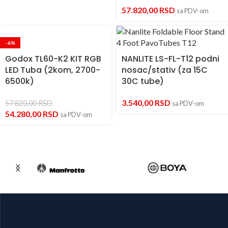
57.820,00
RSD
sa PDV-om
-6%
Godox TL60-K2 KIT RGB
NANLITE LS-FL-T12 podni
LED Tuba (2kom, 2700-
nosac/stativ (za 15C
6500k)
30C tube)
3.540,00
RSD
57.820,00
RSD
sa PDV-om
54.280,00
RSD
sa PDV-om