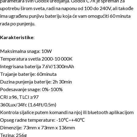
parametara svih Godox uredjanja. Godox C7R je spreman za
upotrebu širom sveta, radi na naponu od 100 do 240V, ali takođe
ima ugrađenu punjivu bateriju koja će vam omogućiti 60 minuta
rada po punjenju.
Karakteristike
:
Maksimalna snaga: 10W
Temperatura svetla 2000-10 000K
Integrisana baterija 7.6V/1300mAh
Trajanje baterije: 60minuta
Duzina punjenja baterije: 2h 30min
Podesavanje snage: 0%-100%
CRI ≥96, TLCI ≥97
360Lux/34fc (1.64ft/0.5m)
Kontrola sijalice putem komandi na njoj ili bluetooth aplikacijom
Opseg radne temperature: -10℃~+40℃
Dimenzije: 73mm x 73mm x 136mm
Tezina: 256g