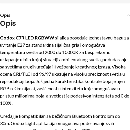
Opis
Opis
Godox C7R LED RGBWW
sijalica poseduje jednostavnu bazu za
uvrtanje E27 za standardna sijalična grla i omogućava
temperaturu svetla od 2000 do 10000K za besprekorno
uklapanje u bilo kojoj situaciji ambijentalnog svetla, podudaranje
sa svetlima drugih uređaja ili vežbanje kreativnog izraza. Visoka
ocena CRI/TLCI od 96/97 ukazuje na visoku preciznost svetla u
reprodukciji boja. Još jedna karakteristika kontrole boja je njen
RGB režim nijansi, zasićenosti i intenziteta koje omogućavaju
pristup milionima boja, a svetlost je podesivog intenziteta od 0 do
100%.
Uređaj je kompatibilan sa bežičnom Bluetooth kontrolom do
30m. Godox Light aplikacija omogucava podesavanje svih