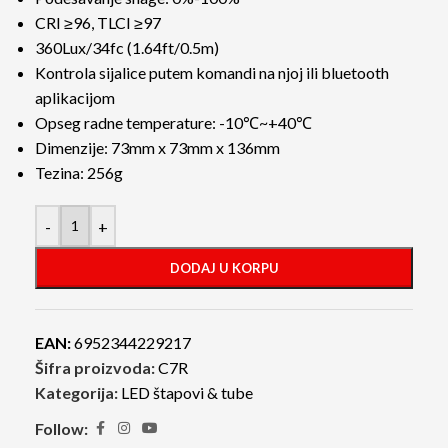
CRI ≥96, TLCI ≥97
360Lux/34fc (1.64ft/0.5m)
Kontrola sijalice putem komandi na njoj ili bluetooth
aplikacijom
Opseg radne temperature: -10℃~+40℃
Dimenzije: 73mm x 73mm x 136mm
Tezina: 256g
-
+
DODAJ U KORPU
EAN:
6952344229217
Šifra proizvoda:
C7R
Kategorija:
LED štapovi & tube
Follow: