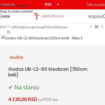
RSD
0
GARANCIJE
/
0,00
RSD
Skip to navigation
Skip to main content
EUR
POZOVI
MENI
Početna
/
Studijska oprema
/
Foto kišobrani
Click to enlarge
Godox UB-L2-60 kisobran (150cm
beli)
✔ Na stanju
4.130,00
RSD
sa PDV-om