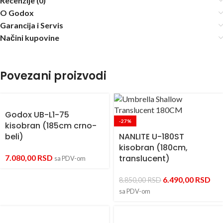
Recenzije (0)
O Godox
Garancija i Servis
Načini kupovine
Povezani proizvodi
Godox UB-L1-75
-27%
kisobran (185cm crno-
beli)
NANLITE U-180ST
kisobran (180cm,
7.080,00
RSD
translucent)
sa PDV-om
6.490,00
RSD
8.850,00
RSD
sa PDV-om