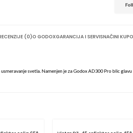
Fol
RECENZIJE (0)
O GODOX
GARANCIJA I SERVIS
NAČINI KUPO
da za usmeravanje svetla. Namenjen je za Godox AD300 Pro blic glavu