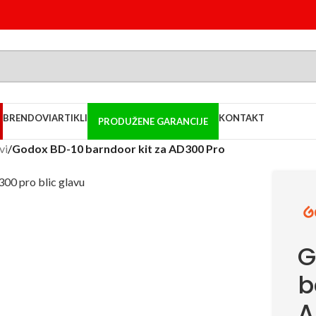
BRENDOVI
ARTIKLI
KONTAKT
PRODUŽENE GARANCIJE
vi
/
Godox BD-10 barndoor kit za AD300 Pro
G
b
A