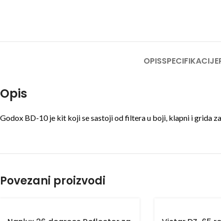
OPIS
SPECIFIKACIJE
Opis
Godox BD-10 je kit koji se sastoji od filtera u boji, klapni i gri
Povezani proizvodi