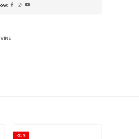
low:
VINE
-25%