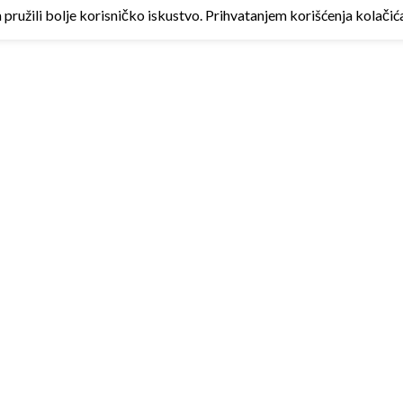
ružili bolje korisničko iskustvo. Prihvatanjem korišćenja kolačića 