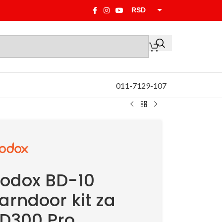
RSD
EUR
011-7129-107
odox BD-10
arndoor kit za
D300 Pro