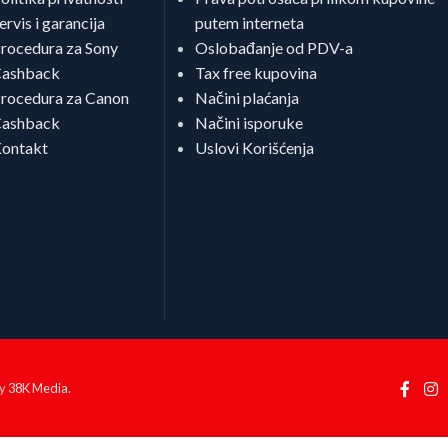
ervis i garancija
putem interneta
rocedura za Sony
Oslobađanje od PDV-a
ashback
Tax free kupovina
rocedura za Canon
Načini plaćanja
ashback
Načini isporuke
ontakt
Uslovi Korišćenja
by
38K Media
.