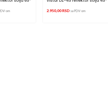
flektor solja 65°
Vistar DZ-45 reflektor solja 45°
2.950,00
RSD
PDV-om
sa PDV-om