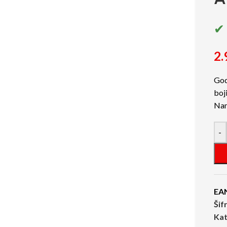
✔ 
2.
Godo
boji
Nam
-
EA
Šif
Kat