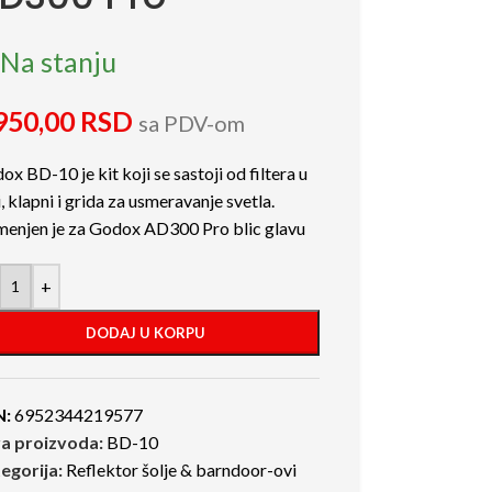
Na stanju
950,00
RSD
sa PDV-om
x BD-10 je kit koji se sastoji od filtera u
, klapni i grida za usmeravanje svetla.
enjen je za Godox AD300 Pro blic glavu
+
DODAJ U KORPU
N:
6952344219577
ra proizvoda:
BD-10
egorija:
Reflektor šolje & barndoor-ovi