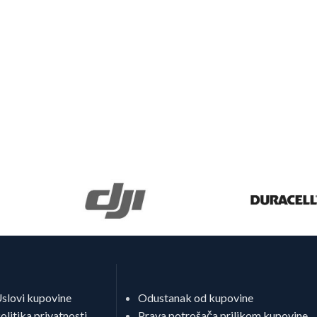
slovi kupovine
Odustanak od kupovine
olitika privatnosti
Prava potrošača prilikom kupovine