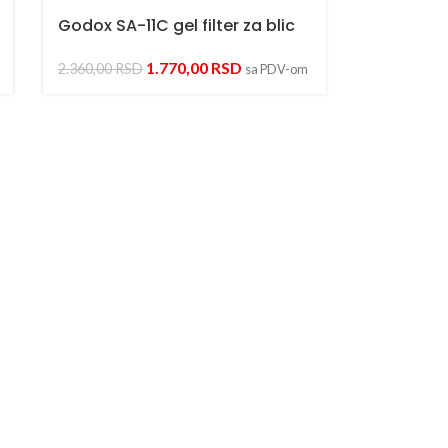
Godox SA-11C gel filter za blic
1.770,00
RSD
2.360,00
RSD
sa PDV-om