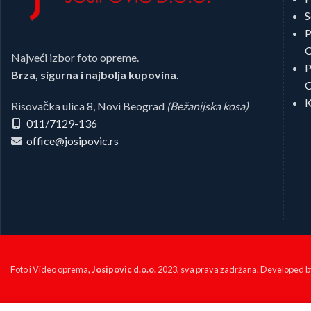
S
P
C
Najveći izbor foto opreme.
P
Brza, sigurna i najbolja kupovina.
C
K
Risovačka ulica 8, Novi Beograd
(Bežanijska kosa)
011/7129-136
office@josipovic.rs
Foto i Video oprema,
Josipovic d.o.o.
2023, sva prava zadržana. Developed 