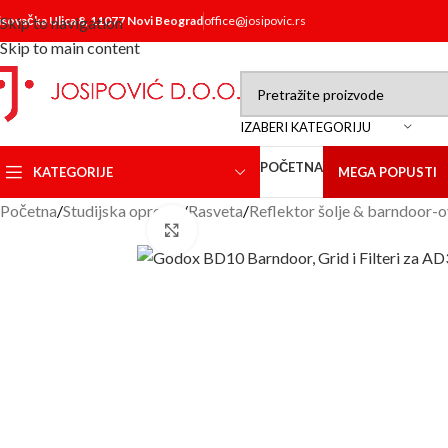
isovačka Ulica 8, 11077 Novi Beograd
Skip to navigation
office@josipovic.rs
Skip to main content
IZABERI KATEGORIJU
POČETNA
KATEGORIJE
MEGA POPUSTI
Početna
/
Studijska oprema
/
Rasveta
/
Reflektor šolje & barndoor-o
Click to enlarge