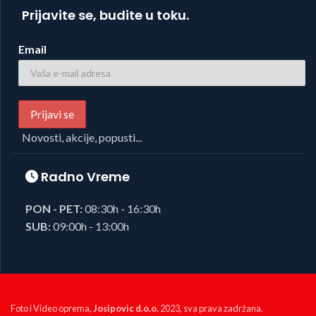
Prijavite se, budite u toku.
Email
Novosti, akcije, popusti...
Radno Vreme
PON - PET:
08:30h - 16:30h
SUB:
09:00h - 13:00h
Foto i Video oprema,
Josipovic d.o.o.
2023, sva prava zadržana.