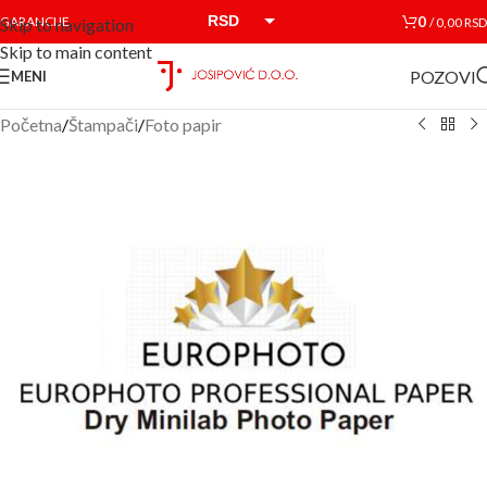
RSD
0
GARANCIJE
/
0,00
RSD
Skip to navigation
Skip to main content
EUR
POZOVI
MENI
Početna
/
Štampači
/
Foto papir