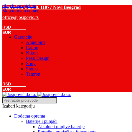
Skip to navigation
Risovačka Ulica 8, 11077 Novi Beograd
Skip to main content
office@josipovic.rs
RSD
EUR
Garancije
Angelbird
Canon
Nikon
Peak Design
Sony
Sigma
Tamron
RSD
0
Komada
/
0,00
RSD
EUR
Izaberi kategoriju
Dodatna oprema
Baterije i punjači
Alkalne i punjive baterije
Baterije i punjači za fotoaparate