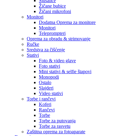
Slušalice
Žičane bubice
Žičani mikrofoni
Monitori
Dodatna Oprema za monitore
Monitori
Teleprompteri
Oprema za obradu & strimovanje
Ručke
Sredstva za čišćenje
Stativi
Foto & video glave
Foto stativi
Mini stativi & selfie štapovi
Monopodi
Ostalo
Slajderi
Video stativi
Torbe i rančevi
Koferi
Rančevi
Torbe
Torbe za putovanja
Torbe za rasvetu
Zaštitna oprema za fotoaparate