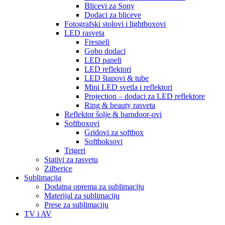
Blicevi za Sony
Dodaci za bliceve
Fotografski stolovi i lightboxovi
LED rasveta
Fresneli
Gobo dodaci
LED paneli
LED reflektori
LED štapovi & tube
Mini LED svetla i reflektori
Projection – dodaci za LED reflektore
Ring & beauty rasveta
Reflektor šolje & barndoor-ovi
Softboxovi
Gridovi za softbox
Softboksovi
Trigeri
Stativi za rasvetu
Zilberice
Sublimacija
Dodatna oprema za sublimaciju
Materijal za sublimaciju
Prese za sublimaciju
TV i AV