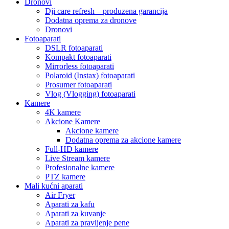
Dronovi
Dji care refresh – produzena garancija
Dodatna oprema za dronove
Dronovi
Fotoaparati
DSLR fotoaparati
Kompakt fotoaparati
Mirrorless fotoaparati
Polaroid (Instax) fotoaparati
Prosumer fotoaparati
Vlog (Vlogging) fotoaparati
Kamere
4K kamere
Akcione Kamere
Akcione kamere
Dodatna oprema za akcione kamere
Full-HD kamere
Live Stream kamere
Profesionalne kamere
PTZ kamere
Mali kućni aparati
Air Fryer
Aparati za kafu
Aparati za kuvanje
Aparati za pravljenje pene