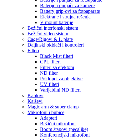
Baterije i punjači za kamere
Battery grip-ovi za fotoaparate
Elektrane i strujna rešenja
V-mount baterije
Bežični interfonski sistem
Bežični video sistem
Cage/Rigovi & L-plate
Daljinski okidači i kontroleri
Filteri
Black Mist filteri
CPL filteri
Filteri sa efektom
ND filter
Poklopci za objektive
UV filteri
Varijabilni ND filteri
Kablovi
Kaiševi
Magic arm & super clamp
Mikrofoni i bubice
Adapteri
Bežični mikrofoni
Boom štapovi (pecaljke)
Konferencijski mikrofoni