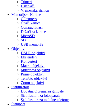
Trimeri
Usisivači
Vremenska stanica
Memorijske Kartice
CFexpress
Čitači kartica
Compact Flash
Držači za kartice
MicroSD
SD
USB memorije
Objektivi
DSLR objektivi
Ekstenderi
Konverteri
Macro objektivi
Mirrorless objektivi
Prime objektivi
Telefoto objektivi
Zoom objektivi
Stabilizatori
Dodatna Oprema za gimbale
Stabilizatori za fotoaparate
Stabilizatori za mobilne telefone
Štampači