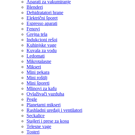
Aparati za vakumiranje
Blenderi
Dehidratatori hrane
Električni šporet
Espresso aparati
Fenovi
Grejna tela
Indukcioni rešoi
Kuhinjske vage
Kuvala za vodu
Ledomati
Mikrotalasne
Mikseri
Mini pekara
Mini roštilj
Mini šporeti
Mlinovi za kafu
Ovlaživači vazduha
Pegle
Planetarni mikseri
Rashladni uređaji i ventilatori
Seckalice
Stajleri i prese za kosu
Telesne vage
Tosteri