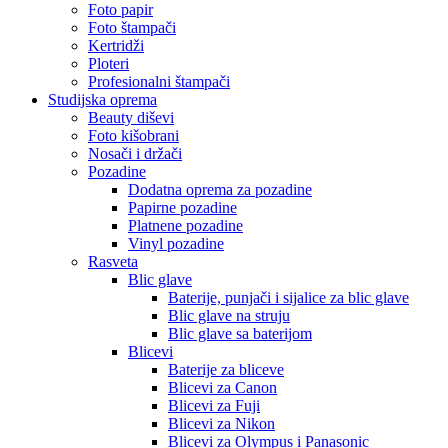
Foto papir
Foto štampači
Kertridži
Ploteri
Profesionalni štampači
Studijska oprema
Beauty diševi
Foto kišobrani
Nosači i držači
Pozadine
Dodatna oprema za pozadine
Papirne pozadine
Platnene pozadine
Vinyl pozadine
Rasveta
Blic glave
Baterije, punjači i sijalice za blic glave
Blic glave na struju
Blic glave sa baterijom
Blicevi
Baterije za bliceve
Blicevi za Canon
Blicevi za Fuji
Blicevi za Nikon
Blicevi za Olympus i Panasonic