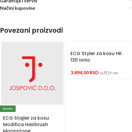
Garancija i Servis
Načini kupovine
Povezani proizvodi
ECG Styler za kosu HK
130 ionic
3.894,00
RSD
sa PDV-om
NOVO
ECG Stajler za kosu
Modifica Hairbrush
Moonstone