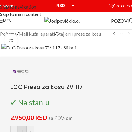
RSD
0
GARANCIJE
/
0,00
RSD
Skip to navigation
Skip to main content
EUR
POZOVI
MENI
Početna
/
Mali kućni aparati
/
Stajleri i prese za kosu
Click to enlarge
ECG Presa za kosu ZV 117
✔ Na stanju
2.950,00
RSD
sa PDV-om
-
+