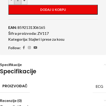
DODAJ U KORPU
EAN:
8592131306165
Šifra proizvoda:
ZV117
Kategorija:
Stajleri i prese za kosu
Follow:
Specifikacije
Specifikacije
PROIZVOĐAČ
ECG
Recenzije (0)