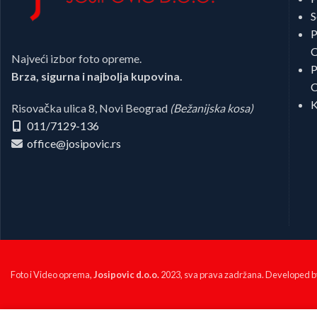
S
P
C
Najveći izbor foto opreme.
P
Brza, sigurna i najbolja kupovina.
C
K
Risovačka ulica 8, Novi Beograd
(Bežanijska kosa)
011/7129-136
office@josipovic.rs
Foto i Video oprema,
Josipovic d.o.o.
2023, sva prava zadržana. Developed 