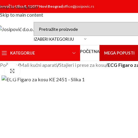
isovačka Ulica 8, 11077 Novi Beograd
Skip to navigation
office@josipovic.rs
Skip to main content
IZABERI KATEGORIJU
POČETNA
KATEGORIJE
MEGA POPUSTI
Početna
/
Mali kućni aparati
/
Stajleri i prese za kosu
/
ECG Figaro z
Click to enlarge