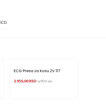
ECG
ECG Presa za kosu ZV 117
2.950,00
RSD
sa PDV-om