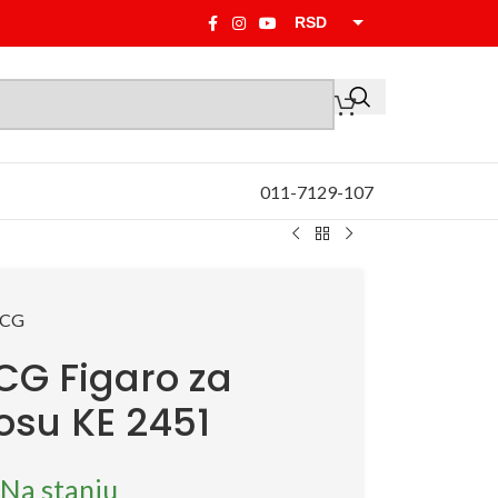
RSD
EUR
011-7129-107
CG Figaro za
osu KE 2451
Na stanju