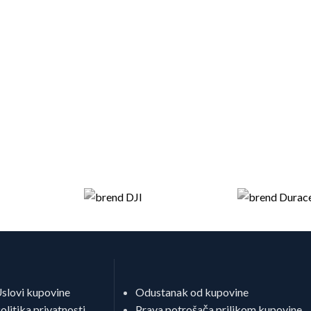
slovi kupovine
Odustanak od kupovine
olitika privatnosti
Prava potrošača prilikom kupovine