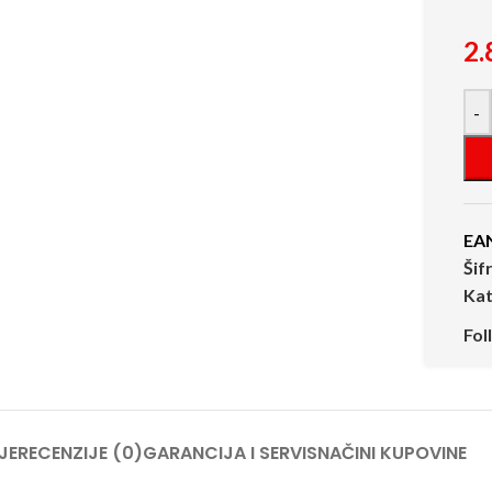
2.
-
EA
Šif
Kat
Fol
JE
RECENZIJE (0)
GARANCIJA I SERVIS
NAČINI KUPOVINE