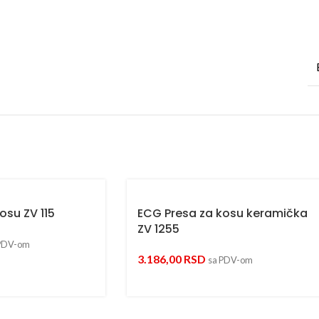
osu ZV 115
ECG Presa za kosu keramička
ZV 1255
PDV-om
3.186,00
RSD
sa PDV-om