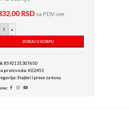
832,00
RSD
sa PDV-om
+
DODAJ U KORPU
N:
8592131307650
ra proizvoda:
KE2451
egorija:
Stajleri i prese za kosu
low: