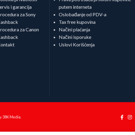
ervis i garancija
putem interneta
rocedura za Sony
Oslobađanje od PDV-a
ashback
Tax free kupovina
rocedura za Canon
Načini plaćanja
ashback
Načini isporuke
ontakt
Uslovi Korišćenja
by
38K Media
.