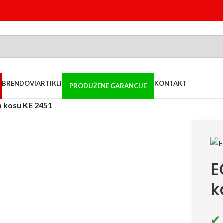
BRENDOVI
ARTIKLI
KONTAKT
PRODUŽENE GARANCIJE
a kosu KE 2451
E
k
✔ 