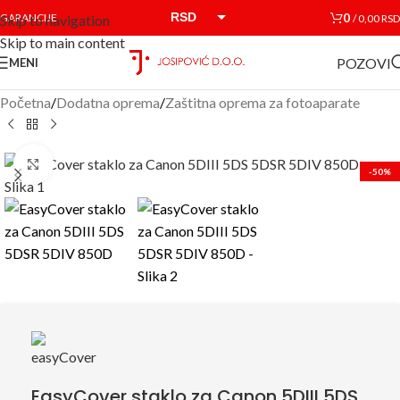
RSD
0
GARANCIJE
/
0,00
RSD
Skip to navigation
Skip to main content
EUR
POZOVI
MENI
Početna
/
Dodatna oprema
/
Zaštitna oprema za fotoaparate
Click to enlarge
-50%
EasyCover staklo za Canon 5DIII 5DS