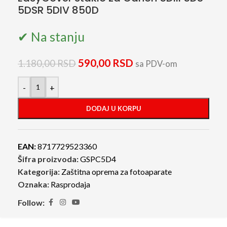
5DSR 5DIV 850D
✔ Na stanju
590,00
RSD
1.180,00
RSD
sa PDV-om
-
+
DODAJ U KORPU
EAN:
8717729523360
Šifra proizvoda:
GSPC5D4
Kategorija:
Zaštitna oprema za fotoaparate
Oznaka:
Rasprodaja
Follow: